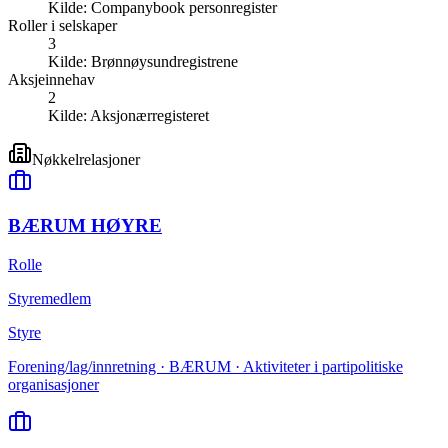
Kilde:
Companybook personregister
Roller i selskaper
3
Kilde:
Brønnøysundregistrene
Aksjeinnehav
2
Kilde:
Aksjonærregisteret
Nøkkelrelasjoner
BÆRUM HØYRE
Rolle
Styremedlem
Styre
Forening/lag/innretning · BÆRUM · Aktiviteter i partipolitiske
organisasjoner