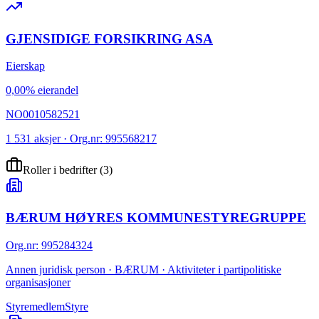
GJENSIDIGE FORSIKRING ASA
Eierskap
0,00% eierandel
NO0010582521
1 531 aksjer · Org.nr: 995568217
Roller i bedrifter
(
3
)
BÆRUM HØYRES KOMMUNESTYREGRUPPE
Org.nr
:
995284324
Annen juridisk person · BÆRUM · Aktiviteter i partipolitiske
organisasjoner
Styremedlem
Styre