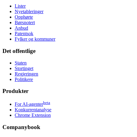
Lister
Nyetableringer
Opphørte
Børsnotert
Anbud
Patentsok
Fylker og kommuner
Det offentlige
Staten
Stortinget
Regjeringen
Politikere
Produkter
beta
For AI-agenter
Konkurrentanalyse
Chrome Extension
Companybook