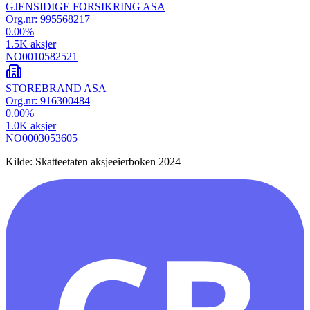
GJENSIDIGE FORSIKRING ASA
Org.nr:
995568217
0.00
%
1.5K
aksjer
NO0010582521
STOREBRAND ASA
Org.nr:
916300484
0.00
%
1.0K
aksjer
NO0003053605
Kilde: Skatteetaten aksjeeierboken 2024