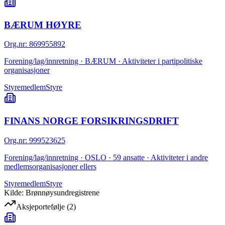
BÆRUM HØYRE
Org.nr
:
869955892
Forening/lag/innretning · BÆRUM · Aktiviteter i partipolitiske
organisasjoner
Styremedlem
Styre
FINANS NORGE FORSIKRINGSDRIFT
Org.nr
:
999523625
Forening/lag/innretning · OSLO · 59 ansatte · Aktiviteter i andre
medlemsorganisasjoner ellers
Styremedlem
Styre
Kilde: Brønnøysundregistrene
Aksjeportefølje
(
2
)