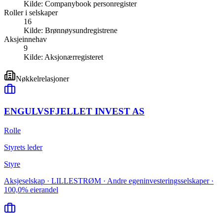
Kilde:
Companybook personregister
Roller i selskaper
16
Kilde:
Brønnøysundregistrene
Aksjeinnehav
9
Kilde:
Aksjonærregisteret
Nøkkelrelasjoner
ENGULVSFJELLET INVEST AS
Rolle
Styrets leder
Styre
Aksjeselskap · LILLESTRØM · Andre egeninvesteringsselskaper ·
100,0% eierandel