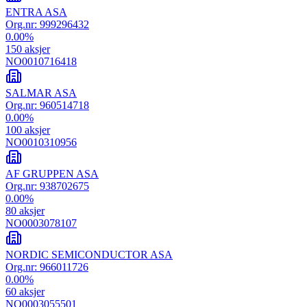
ENTRA ASA
Org.nr:
999296432
0.00
%
150
aksjer
NO0010716418
SALMAR ASA
Org.nr:
960514718
0.00
%
100
aksjer
NO0010310956
AF GRUPPEN ASA
Org.nr:
938702675
0.00
%
80
aksjer
NO0003078107
NORDIC SEMICONDUCTOR ASA
Org.nr:
966011726
0.00
%
60
aksjer
NO0003055501