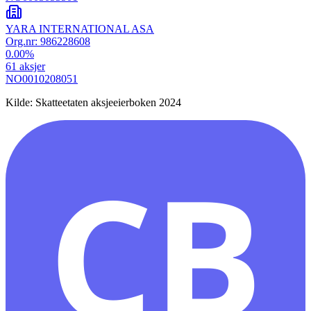
YARA INTERNATIONAL ASA
Org.nr:
986228608
0.00
%
61
aksjer
NO0010208051
Kilde: Skatteetaten aksjeeierboken 2024
CB