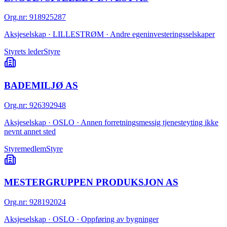
Org.nr
:
918925287
Aksjeselskap · LILLESTRØM · Andre egeninvesteringsselskaper
Styrets leder
Styre
BADEMILJØ AS
Org.nr
:
926392948
Aksjeselskap · OSLO · Annen forretningsmessig tjenesteyting ikke
nevnt annet sted
Styremedlem
Styre
MESTERGRUPPEN PRODUKSJON AS
Org.nr
:
928192024
Aksjeselskap · OSLO · Oppføring av bygninger