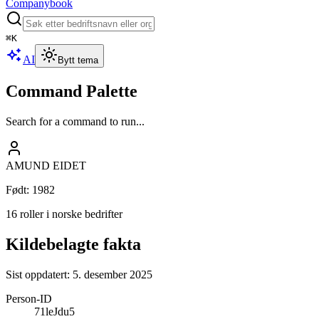
Companybook
⌘
K
AI
Bytt tema
Command Palette
Search for a command to run...
AMUND EIDET
Født
:
1982
16 roller i norske bedrifter
Kildebelagte fakta
Sist oppdatert:
5. desember 2025
Person-ID
71leJdu5