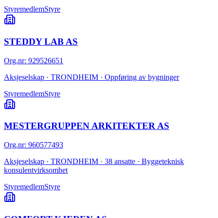
Styremedlem
Styre
STEDDY LAB AS
Org.nr
:
929526651
Aksjeselskap · TRONDHEIM · Oppføring av bygninger
Styremedlem
Styre
MESTERGRUPPEN ARKITEKTER AS
Org.nr
:
960577493
Aksjeselskap · TRONDHEIM · 38 ansatte · Byggeteknisk
konsulentvirksomhet
Styremedlem
Styre