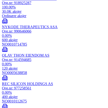
Org.nr:
918925287
100.00
%
30.0K
aksjer
Ordinære aksjer
NYKODE THERAPEUTICS ASA
Org.nr:
990646066
0.00
%
600
aksjer
NO0010714785
OLAV THON EIENDOM AS
Org.nr:
914594685
0.00
%
120
aksjer
NO0005638858
REC SILICON HOLDINGS AS
Org.nr:
977258561
0.00
%
400
aksjer
NO0010112675