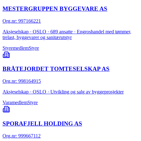
MESTERGRUPPEN BYGGEVARE AS
Org.nr
:
997166221
Aksjeselskap · OSLO · 689 ansatte · Engroshandel med tømmer,
trelast, byggevarer og sanitærutstyr
Styremedlem
Styre
BRÅTEJORDET TOMTESELSKAP AS
Org.nr
:
998164915
Aksjeselskap · OSLO · Utvikling og salg av byggeprosjekter
Varamedlem
Styre
SPORAFJELL HOLDING AS
Org.nr
:
999667112