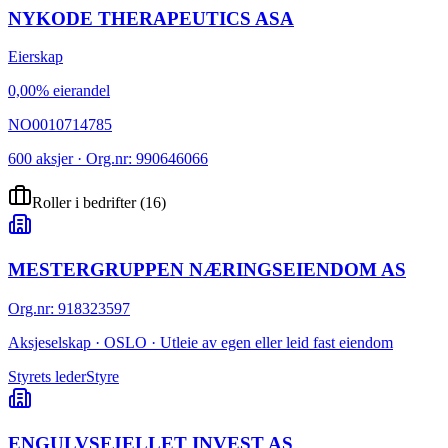
NYKODE THERAPEUTICS ASA
Eierskap
0,00% eierandel
NO0010714785
600 aksjer · Org.nr: 990646066
Roller i bedrifter
(
16
)
MESTERGRUPPEN NÆRINGSEIENDOM AS
Org.nr
:
918323597
Aksjeselskap · OSLO · Utleie av egen eller leid fast eiendom
Styrets leder
Styre
ENGULVSFJELLET INVEST AS