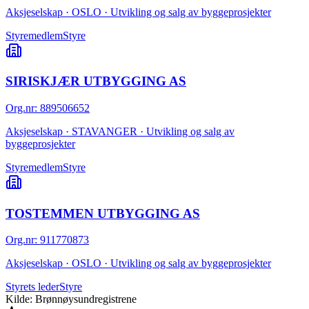
Aksjeselskap · OSLO · Utvikling og salg av byggeprosjekter
Styremedlem
Styre
SIRISKJÆR UTBYGGING AS
Org.nr
:
889506652
Aksjeselskap · STAVANGER · Utvikling og salg av
byggeprosjekter
Styremedlem
Styre
TOSTEMMEN UTBYGGING AS
Org.nr
:
911770873
Aksjeselskap · OSLO · Utvikling og salg av byggeprosjekter
Styrets leder
Styre
Kilde: Brønnøysundregistrene