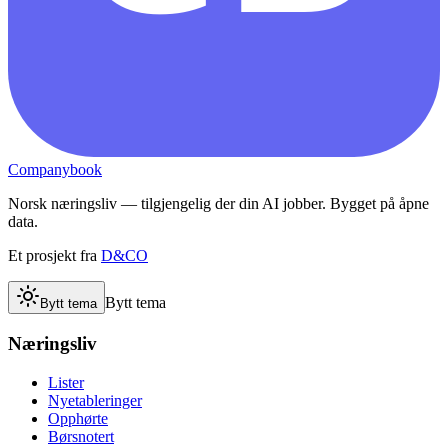
Companybook
Norsk næringsliv — tilgjengelig der din AI jobber. Bygget på åpne
data.
Et prosjekt fra
D&CO
Bytt tema
Bytt tema
Næringsliv
Lister
Nyetableringer
Opphørte
Børsnotert