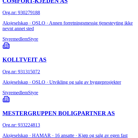
COMFORT-KJEDEN AS
Org.nr
:
930279188
Aksjeselskap · OSLO · Annen forretningsmessig tjenesteyting ikke
nevnt annet sted
Styremedlem
Styre
KOLLTVEIT AS
Org.nr
:
931315072
Aksjeselskap · OSLO · Utvikling og salg av byggeprosjekter
Styremedlem
Styre
MESTERGRUPPEN BOLIGPARTNER AS
Org.nr
:
933224813
Aksjeselskap · HAMAR · 16 ansatte · Kjøp og salg av egen fast