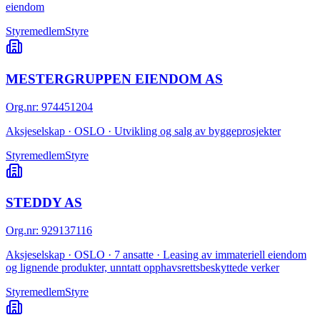
eiendom
Styremedlem
Styre
MESTERGRUPPEN EIENDOM AS
Org.nr
:
974451204
Aksjeselskap · OSLO · Utvikling og salg av byggeprosjekter
Styremedlem
Styre
STEDDY AS
Org.nr
:
929137116
Aksjeselskap · OSLO · 7 ansatte · Leasing av immateriell eiendom
og lignende produkter, unntatt opphavsrettsbeskyttede verker
Styremedlem
Styre