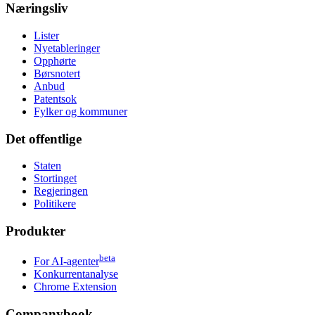
Næringsliv
Lister
Nyetableringer
Opphørte
Børsnotert
Anbud
Patentsok
Fylker og kommuner
Det offentlige
Staten
Stortinget
Regjeringen
Politikere
Produkter
beta
For AI-agenter
Konkurrentanalyse
Chrome Extension
Companybook