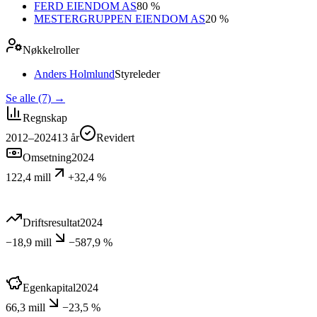
FERD EIENDOM AS
80 %
MESTERGRUPPEN EIENDOM AS
20 %
Nøkkelroller
Anders Holmlund
Styreleder
Se alle (7)
→
Regnskap
2012–2024
13
år
Revidert
Omsetning
2024
122,4 mill
+32,4 %
Driftsresultat
2024
−18,9 mill
−587,9 %
Egenkapital
2024
66,3 mill
−23,5 %