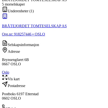
5
morselskap
er
Underenheter
(
1
)
BRÅTEJORDET TOMTESELSKAP AS
Org.nr:
918257446
• OSLO
Selskapsinformasjon
Adresse
Brynsengfaret 6B
0667
OSLO
Oslo
Vis kart
Postadresse
Postboks 6197 Etterstad
0602
OSLO