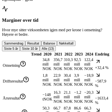
Marginer over tid
Hvor mye sitter virksomheten igjen med per krone i omsetning?
Høyere er bedre.
Sammendrag
Resultat
Balanse
Nøkkeltall
Siste 5 år
Siste 10 år
Alle (13)
Trend
2020
2021
2022
2023
2024
Endring
34,8
356,7
310,3
92,5
122,4
mill
mill
mill
mill
mill
Omsetning
+32,4 %
NOK
NOK
NOK
NOK
NOK
1,8
22,9
30,4
3,9
−18,9
mill
mill
mill
mill
mill
Driftsresultat
−587,9
NOK
NOK
NOK
NOK
NOK
%
16,3
21,1
−1,2
−20,3
−148
mill
mill
mill
mill
Årsresultat
−1633,4
tNOK
NOK
NOK
NOK
NOK
%
50,3
66,7
87,8
86,6
66,3