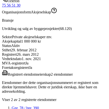
Telefon
75 56 51 30
Organisasjonsform
Aksjeselskap
Bransje
Utvikling og salg av byggeprosjekter
(
68.120
)
Sektor
Private aksjeselskaper mv.
Aksjekapital
1 000 000 kr
Status
Aktiv
Stiftet
29. februar 2012
Registrert
26. mars 2012
Vedtektsdato
1. nov. 2021
MVA-registrert
Ja
Foretaksregisteret
Ja
Registrert eiendomseierskap
2
eiendom
mer
Eiendommer der dette organisasjonsnummeret er registrert som
direkte hjemmelshaver. Dette er juridisk eierskap, ikke bare en
adressekobling.
Viser
2
av
2
registrerte eiendommer
Gnr.
78
/ bnr.
390