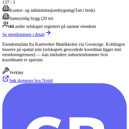
137
/
3
Kontor- og administrasjonsbygning
(
Tatt i bruk
)
Sannsynlig bygg (20 m)
44
andre selskap
er
registrert på samme eiendom
Se eiendommen i detalj
Eiendomsdata fra Kartverket Matrikkelen via Geonorge. Koblingen
baseres på spatial join (selskapets geocodede koordinat ligger inni
eiendomsgrensen) — kan inkludere naboeiendommer hvis
koordinatet er upresist.
Verktøy
Søk domener hos Norid