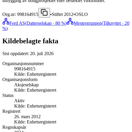
utbygging av boligprosjekter eller beslektet virksomhet.
Org.nr:
998164915
•
Stiftet
2012
•
OSLO
Ferd AS
(
Datterselskap
· 80 %
)
Mestergruppen
(
Tilknyttet
· 20
%
)
Kildebelagte fakta
Sist oppdatert:
20. juli 2026
Organisasjonsnummer
998164915
Kilde:
Enhetsregisteret
Organisasjonsform
Aksjeselskap
Kilde:
Enhetsregisteret
Status
Aktiv
Kilde:
Enhetsregisteret
Registrert
26. mars 2012
Kilde:
Enhetsregisteret
Regnskapsår