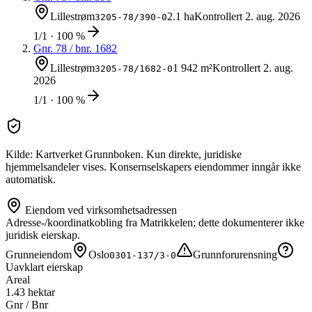
Lillestrøm
2.1 ha
Kontrollert
2. aug. 2026
3205-78/390-0
1/1 · 100 %
Gnr.
78
/ bnr.
1682
Lillestrøm
1 942 m²
Kontrollert
2. aug.
3205-78/1682-0
2026
1/1 · 100 %
Kilde: Kartverket Grunnboken. Kun direkte, juridiske
hjemmelsandeler vises. Konsernselskapers eiendommer inngår ikke
automatisk.
Eiendom ved virksomhetsadressen
Adresse-/koordinatkobling fra Matrikkelen; dette dokumenterer ikke
juridisk eierskap.
Grunneiendom
Oslo
Grunnforurensning
0301-137/3-0
Uavklart eierskap
Areal
1.43 hektar
Gnr / Bnr