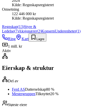
2024
Kilde:
Regnskapsregisteret
Omsetning
122 446 000 kr
Kilde:
Regnskapsregisteret
Regnskap
(
13
)
Styre &
Ledelse
(
7
)
Aksjonærer
(
2
)
Konsern
Underenheter
(
1
)
Ring
Kart
Lagre
1 mill. kr
Aktiv
Eierskap & struktur
Del av
Ferd AS
Datterselskap
80 %
Mestergruppen
Tilknyttet
20 %
Største eiere