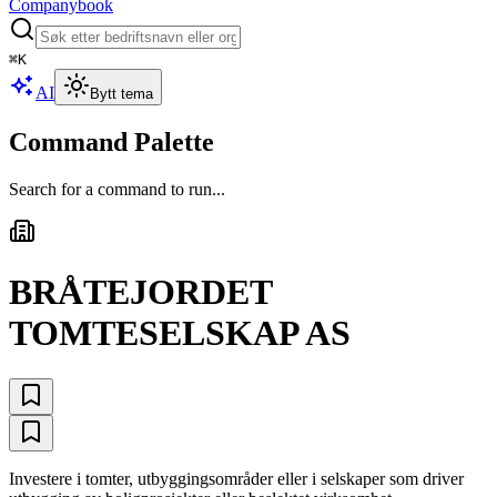
Companybook
⌘
K
AI
Bytt tema
Command Palette
Search for a command to run...
BRÅTEJORDET
TOMTESELSKAP AS
Investere i tomter, utbyggingsområder eller i selskaper som driver