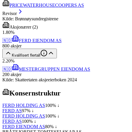
PRICEWATERHOUSECOOPERS AS
Revisor
Kilde: Brønnøysundregistrene
Aksjonærer
(
2
)
1
.
80
%
🇳🇴
FERD EIENDOM AS
800
aksjer
Kvalifisert flertall
2
.
20
%
🇳🇴
MESTERGRUPPEN EIENDOM AS
200
aksjer
Kilde: Skatteetaten aksjeeierboken 2024
Konsernstruktur
FERD HOLDING AS
100
% ↓
FERD AS
97
% ↓
FERD HOLDING AS
100
% ↓
FERD AS
100
% ↓
FERD EIENDOM AS
80
% ↓
BRÅTEJORDET TOMTESELSKAP AS