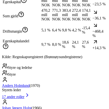
mill
mill
mill
mill
mill
Egenkapital
−23,5 %
NOK
NOK
NOK
NOK
NOK
470,2
771,3
383,4
272,4
174,1
mill
mill
mill
mill
mill
Sum gjeld
−36,1 %
NOK
NOK
NOK
NOK
NOK
-15,4
5,1 %
6,4 %
9,8 %
4,2 %
Driftsmargin
−468,4
%
%
Egenkapitalandel
18,6
24,1
27,6
9,7 %
8,0 %
%
%
%
+14,3 %
Kilde: Regnskapsregisteret (Brønnøysundregistrene)
Styre og ledelse
Styre
Anders Holmlund
(
1970
)
Styrets leder
17
andre roller
Johan Jørgen Holst
(
1966
)