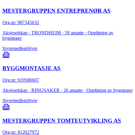
MESTERGRUPPEN ENTREPRENØR AS
Org.nr
:
987345632
Aksjeselskap · TRONDHEIM · 59 ansatte · Oppføring av
bygninger
Styremedlem
Styre
BYGGMONTASJE AS
Org.nr
:
919580607
Aksjeselskap · RINGSAKER · 26 ansatte · Oppføring av bygninger
Styremedlem
Styre
MESTERGRUPPEN TOMTEUTVIKLING AS
Org.nr
:
812027972