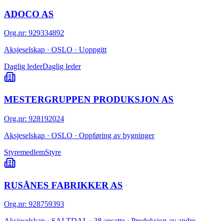
ADOCO AS
Org.nr
:
929334892
Aksjeselskap · OSLO · Uoppgitt
Daglig leder
Daglig leder
MESTERGRUPPEN PRODUKSJON AS
Org.nr
:
928192024
Aksjeselskap · OSLO · Oppføring av bygninger
Styremedlem
Styre
RUSÅNES FABRIKKER AS
Org.nr
:
928759393
Aksjeselskap · SALTDAL · 38 ansatte · Produksjon av andre