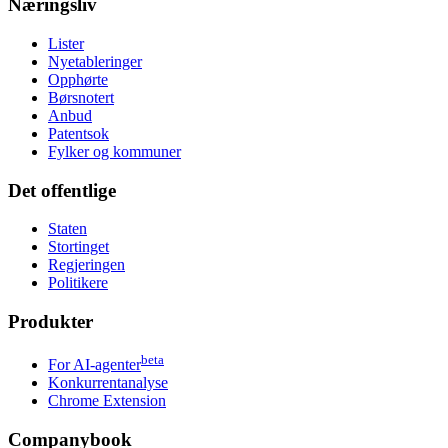
Næringsliv
Lister
Nyetableringer
Opphørte
Børsnotert
Anbud
Patentsok
Fylker og kommuner
Det offentlige
Staten
Stortinget
Regjeringen
Politikere
Produkter
beta
For AI-agenter
Konkurrentanalyse
Chrome Extension
Companybook