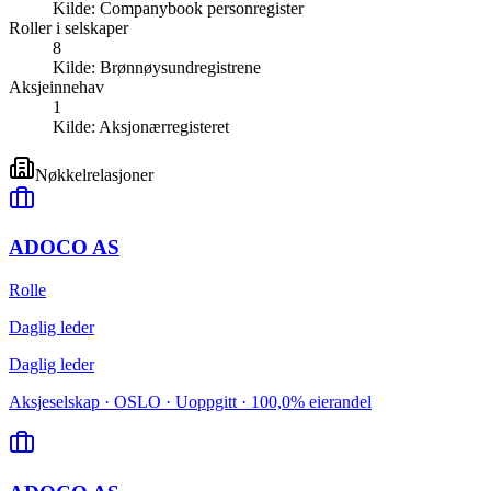
Kilde:
Companybook personregister
Roller i selskaper
8
Kilde:
Brønnøysundregistrene
Aksjeinnehav
1
Kilde:
Aksjonærregisteret
Nøkkelrelasjoner
ADOCO AS
Rolle
Daglig leder
Daglig leder
Aksjeselskap · OSLO · Uoppgitt · 100,0% eierandel