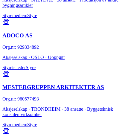
bygningsartikler
Styremedlem
Styre
ADOCO AS
Org.nr
:
929334892
Aksjeselskap · OSLO · Uoppgitt
Styrets leder
Styre
MESTERGRUPPEN ARKITEKTER AS
Org.nr
:
960577493
Aksjeselskap · TRONDHEIM · 38 ansatte · Byggeteknisk
konsulentvirksomhet
Styremedlem
Styre