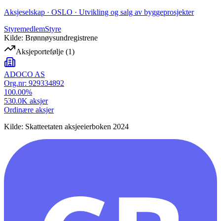
Aksjeselskap · OSLO · Utvikling og salg av byggeprosjekter
Styremedlem
Styre
Kilde: Brønnøysundregistrene
Aksjeportefølje
(
1
)
ADOCO AS
Org.nr:
929334892
100.00
%
530.0K
aksjer
Ordinære aksjer
Kilde: Skatteetaten aksjeeierboken 2024