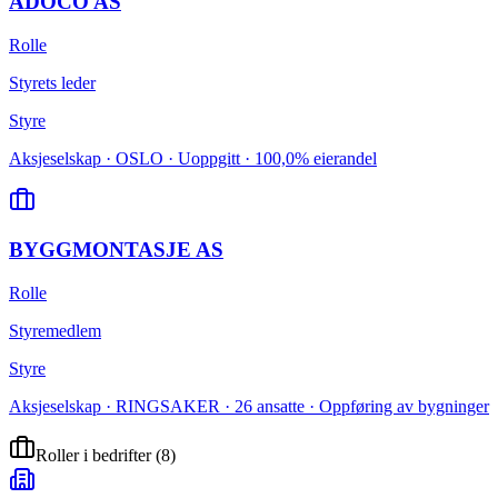
ADOCO AS
Rolle
Styrets leder
Styre
Aksjeselskap · OSLO · Uoppgitt · 100,0% eierandel
BYGGMONTASJE AS
Rolle
Styremedlem
Styre
Aksjeselskap · RINGSAKER · 26 ansatte · Oppføring av bygninger
Roller i bedrifter
(
8
)