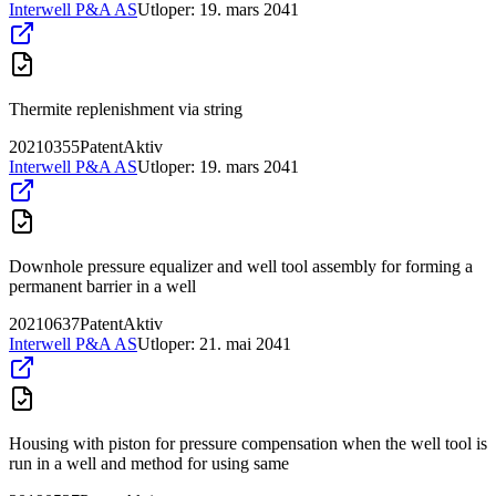
Interwell P&A AS
Utloper:
19. mars 2041
Thermite replenishment via string
20210355
Patent
Aktiv
Interwell P&A AS
Utloper:
19. mars 2041
Downhole pressure equalizer and well tool assembly for forming a
permanent barrier in a well
20210637
Patent
Aktiv
Interwell P&A AS
Utloper:
21. mai 2041
Housing with piston for pressure compensation when the well tool is
run in a well and method for using same