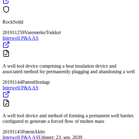
RockSolid
201911259
Varemerke
Trukket
Interwell P&A AS
A well tool device comprising a heat insulation device and
associated method for permanently plugging and abandoning a well
20191144
Patent
Henlagt
Interwell P&A AS
A well tool device and method of forming a permanent well barrier,
configured to generate a forced flow of molten mass
20191145
Patent
Aktiv
Interwell P&A AS
Utloper:
23. sep. 2039