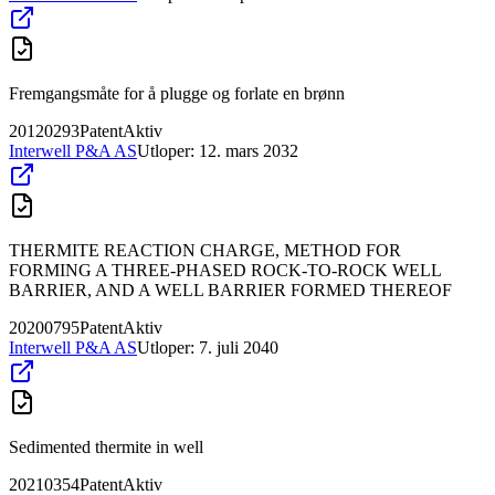
Fremgangsmåte for å plugge og forlate en brønn
20120293
Patent
Aktiv
Interwell P&A AS
Utloper:
12. mars 2032
THERMITE REACTION CHARGE, METHOD FOR
FORMING A THREE-PHASED ROCK-TO-ROCK WELL
BARRIER, AND A WELL BARRIER FORMED THEREOF
20200795
Patent
Aktiv
Interwell P&A AS
Utloper:
7. juli 2040
Sedimented thermite in well
20210354
Patent
Aktiv