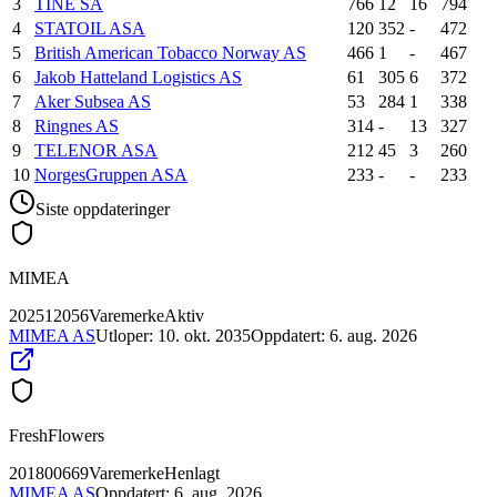
3
TINE SA
766
12
16
794
4
STATOIL ASA
120
352
-
472
5
British American Tobacco Norway AS
466
1
-
467
6
Jakob Hatteland Logistics AS
61
305
6
372
7
Aker Subsea AS
53
284
1
338
8
Ringnes AS
314
-
13
327
9
TELENOR ASA
212
45
3
260
10
NorgesGruppen ASA
233
-
-
233
Siste oppdateringer
MIMEA
202512056
Varemerke
Aktiv
MIMEA AS
Utloper:
10. okt. 2035
Oppdatert:
6. aug. 2026
FreshFlowers
201800669
Varemerke
Henlagt
MIMEA AS
Oppdatert:
6. aug. 2026