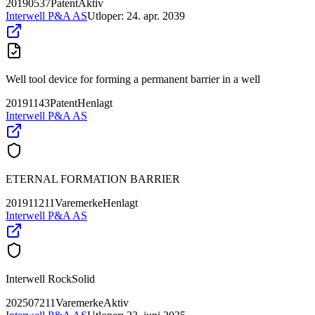
20190537
Patent
Aktiv
Interwell P&A AS
Utloper:
24. apr. 2039
Well tool device for forming a permanent barrier in a well
20191143
Patent
Henlagt
Interwell P&A AS
ETERNAL FORMATION BARRIER
201911211
Varemerke
Henlagt
Interwell P&A AS
Interwell RockSolid
202507211
Varemerke
Aktiv