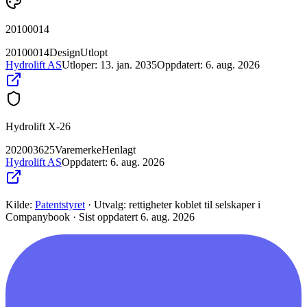
20100014
20100014
Design
Utlopt
Hydrolift AS
Utloper:
13. jan. 2035
Oppdatert:
6. aug. 2026
Hydrolift X-26
202003625
Varemerke
Henlagt
Hydrolift AS
Oppdatert:
6. aug. 2026
Kilde:
Patentstyret
·
Utvalg: rettigheter koblet til selskaper i
Companybook
·
Sist oppdatert
6. aug. 2026