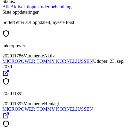
Status:
Alle
Aktive
Utlopte
Under behandling
Siste oppdateringer
Sortert etter sist oppdatert, nyeste forst
micropower
202011786
Varemerke
Aktiv
MICROPOWER TOMMY KORNELIUSSEN
Utloper:
23. sep.
2030
202011395
202011395
Varemerke
Henlagt
MICROPOWER TOMMY KORNELIUSSEN