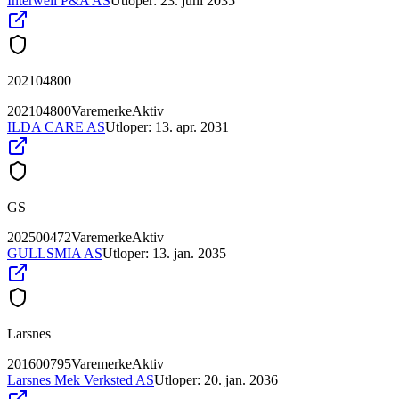
Interwell P&A AS
Utloper:
23. juni 2035
202104800
202104800
Varemerke
Aktiv
ILDA CARE AS
Utloper:
13. apr. 2031
GS
202500472
Varemerke
Aktiv
GULLSMIA AS
Utloper:
13. jan. 2035
Larsnes
201600795
Varemerke
Aktiv
Larsnes Mek Verksted AS
Utloper:
20. jan. 2036