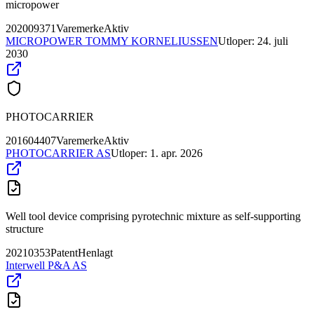
micropower
202009371
Varemerke
Aktiv
MICROPOWER TOMMY KORNELIUSSEN
Utloper:
24. juli
2030
PHOTOCARRIER
201604407
Varemerke
Aktiv
PHOTOCARRIER AS
Utloper:
1. apr. 2026
Well tool device comprising pyrotechnic mixture as self-supporting
structure
20210353
Patent
Henlagt
Interwell P&A AS