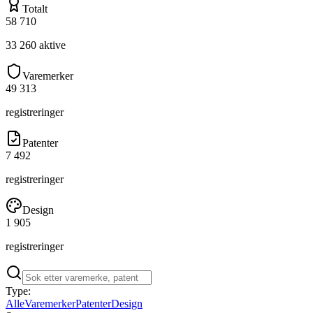
Totalt
58 710
33 260
aktive
Varemerker
49 313
registreringer
Patenter
7 492
registreringer
Design
1 905
registreringer
Type:
Alle
Varemerker
Patenter
Design