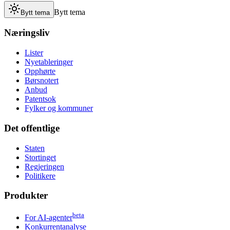
Bytt tema
Bytt tema
Næringsliv
Lister
Nyetableringer
Opphørte
Børsnotert
Anbud
Patentsok
Fylker og kommuner
Det offentlige
Staten
Stortinget
Regjeringen
Politikere
Produkter
beta
For AI-agenter
Konkurrentanalyse