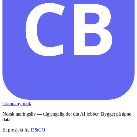
CB
Companybook
Norsk næringsliv — tilgjengelig der din AI jobber. Bygget på åpne
data.
Et prosjekt fra
D&CO