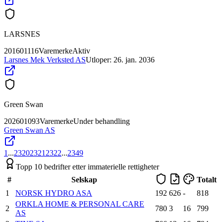
LARSNES
201601116
Varemerke
Aktiv
Larsnes Mek Verksted AS
Utloper:
26. jan. 2036
Green Swan
202601093
Varemerke
Under behandling
Green Swan AS
1
...
2320
2321
2322
...
2349
Topp 10 bedrifter etter immaterielle rettigheter
#
Selskap
Totalt
1
NORSK HYDRO ASA
192
626
-
818
ORKLA HOME & PERSONAL CARE
2
780
3
16
799
AS