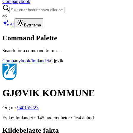
Companybook
⌘
K
AI
Bytt tema
Command Palette
Search for a command to run...
Companybook
/
Innlandet
/
Gjøvik
GJØVIK KOMMUNE
Org.nr:
940155223
Fylke
:
Innlandet
• 145 underenheter
• 164 anbud
Kildebelagte fakta