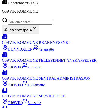
Underenheter (
145
)
GJØVIK KOMMUNE
🏛️
Administrasjon
14
GJØVIK KOMMUNE BRANNVESENET
HUNNDALEN
42
ansatte
GJØVIK KOMMUNE FELLESENHET ANSKAFFELSER
GJØVIK
7
ansatte
GJØVIK KOMMUNE SENTRALADMINISTRASJON
GJØVIK
139
ansatte
GJØVIK KOMMUNE SERVICETORG
GJØVIK
6
ansatte