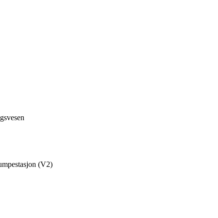
ngsvesen
mpestasjon (V2)