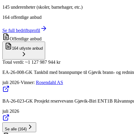
145
underenheter (skoler, barnehager, etc.)
164
offentlige anbud
Se full bedriftsprofil
Offentlige anbud
164
utlyste anbud
Total verdi
: ~
1 127 987 944 kr
EA-26-008-GK Tankbil med brannpumpe til Gjøvik brann- og redni
juli 2026
·
Vinner
:
Rosendahl AS
BA-26-023-GK Prosjekt reservevann Gjøvik-Biri ENT1B Råvannspu
juli 2026
Se alle
(
164
)