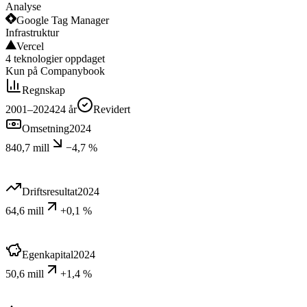
Analyse
Google Tag Manager
Infrastruktur
Vercel
4
teknologier
oppdaget
Kun på Companybook
Regnskap
2001–2024
24
år
Revidert
Omsetning
2024
840,7 mill
−4,7 %
Driftsresultat
2024
64,6 mill
+0,1 %
Egenkapital
2024
50,6 mill
+1,4 %