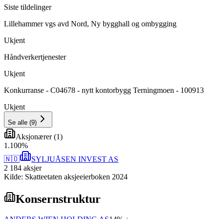
Siste tildelinger
Lillehammer vgs avd Nord, Ny bygghall og ombygging
Ukjent
Håndverkertjenester
Ukjent
Konkurranse - C04678 - nytt kontorbygg Terningmoen - 100913
Ukjent
Se alle
(
9
)
Aksjonærer
(
1
)
1
.
100
%
🇳🇴
SYLJUÅSEN INVEST AS
2 184
aksjer
Kilde: Skatteetaten aksjeeierboken 2024
Konsernstruktur