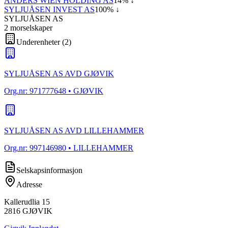
ANDERS WIEN HOLDING AS
14
% ↓
SYLJUÅSEN INVEST AS
100
% ↓
SYLJUÅSEN AS
2
morselskap
er
Underenheter
(
2
)
SYLJUÅSEN AS AVD GJØVIK
Org.nr:
971777648
• GJØVIK
SYLJUÅSEN AS AVD LILLEHAMMER
Org.nr:
997146980
• LILLEHAMMER
Selskapsinformasjon
Adresse
Kallerudlia 15
2816
GJØVIK