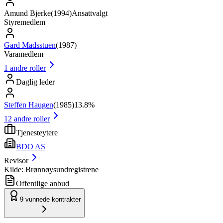
Amund Bjerke
(
1994
)
Ansattvalgt
Styremedlem
Gard Madsstuen
(
1987
)
Varamedlem
1
andre roller
Daglig leder
Steffen Haugen
(
1985
)
13.8%
12
andre roller
Tjenesteytere
BDO AS
Revisor
Kilde: Brønnøysundregistrene
Offentlige anbud
9
vunnede kontrakter