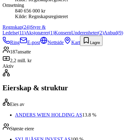
Omsetning
840 656 000 kr
Kilde:
Regnskapsregisteret
Regnskap
(
24
)
Styre &
Ledelse
(
11
)
Aksjonærer
(
1
)
Konsern
Underenheter
(
2
)
Anbud
(
9
)
Ring
E-post
Nettside
Kart
Lagre
187
ansatte
2,2 mill. kr
Aktiv
Eierskap & struktur
Eies av
ANDERS WIEN HOLDING AS
13.8 %
Største eiere
SYLJUÅSEN INVEST AS
100 %