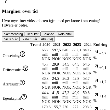
Marginer over tid
Hvor mye sitter virksomheten igjen med per krone i omsetning?
Høyere er bedre.
Sammendrag
Resultat
Balanse
Nøkkeltall
Siste 5 år
Siste 10 år
Alle (24)
Trend
2020
2021
2022
2023
2024
Endring
653
597,5
640
882,1
840,7
−4,7
mill
mill
mill
mill
mill
Omsetning
%
NOK
NOK
NOK
NOK
NOK
45,7
29,9
34,5
64,5
64,6
+0,1
mill
mill
mill
mill
mill
Driftsresultat
%
NOK
NOK
NOK
NOK
NOK
36,8
24,5
26,2
52,8
53,7
+1,7
mill
mill
mill
mill
mill
Årsresultat
%
NOK
NOK
NOK
NOK
NOK
44,4
41,5
47,2
49,9
50,6
+1,4
mill
mill
mill
mill
mill
Egenkapital
%
NOK
NOK
NOK
NOK
NOK
170,6
155,7
230
277
298,8