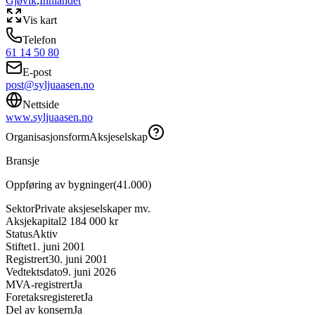
Gjøvik
,
Innlandet
Vis kart
Telefon
61 14 50 80
E-post
post@syljuaasen.no
Nettside
www.syljuaasen.no
Organisasjonsform
Aksjeselskap
Bransje
Oppføring av bygninger
(
41.000
)
Sektor
Private aksjeselskaper mv.
Aksjekapital
2 184 000 kr
Status
Aktiv
Stiftet
1. juni 2001
Registrert
30. juni 2001
Vedtektsdato
9. juni 2026
MVA-registrert
Ja
Foretaksregisteret
Ja
Del av konsern
Ja