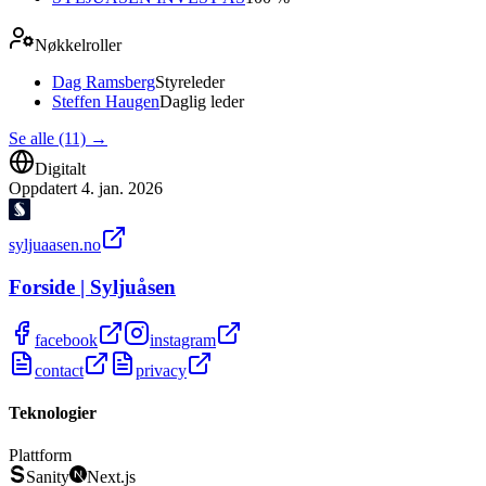
Nøkkelroller
Dag Ramsberg
Styreleder
Steffen Haugen
Daglig leder
Se alle (11)
→
Digitalt
Oppdatert
4. jan. 2026
syljuaasen.no
Forside | Syljuåsen
facebook
instagram
contact
privacy
Teknologier
Plattform
Sanity
Next.js