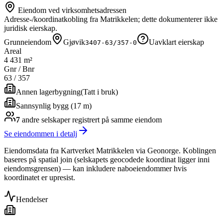
Eiendom ved virksomhetsadressen
Adresse-/koordinatkobling fra Matrikkelen; dette dokumenterer ikke
juridisk eierskap.
Grunneiendom
Gjøvik
Uavklart eierskap
3407-63/357-0
Areal
4 431 m²
Gnr / Bnr
63
/
357
Annen lagerbygning
(
Tatt i bruk
)
Sannsynlig bygg (17 m)
7
andre selskap
er
registrert på samme eiendom
Se eiendommen i detalj
Eiendomsdata fra Kartverket Matrikkelen via Geonorge. Koblingen
baseres på spatial join (selskapets geocodede koordinat ligger inni
eiendomsgrensen) — kan inkludere naboeiendommer hvis
koordinatet er upresist.
Hendelser