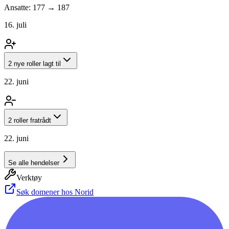
Ansatte: 177 → 187
16. juli
2 nye roller lagt til
22. juni
2 roller fratrådt
22. juni
Se alle hendelser
Verktøy
Søk domener hos Norid