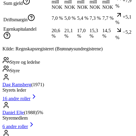
+7,9
mill
mill
mill
mill
mill
Sum gjeld
%
NOK
NOK
NOK
NOK
NOK
+5,1
7,0 %
5,0 %
5,4 %
7,3 %
7,7 %
Driftsmargin
%
Egenkapitalandel
20,6
21,1
17,0
15,3
14,5
−5,2
%
%
%
%
%
%
Kilde: Regnskapsregisteret (Brønnøysundregistrene)
Styre og ledelse
Styre
Dag Ramsberg
(
1971
)
Styrets leder
16
andre roller
Daniel Elje
(
1988
)
5%
Styremedlem
6
andre roller