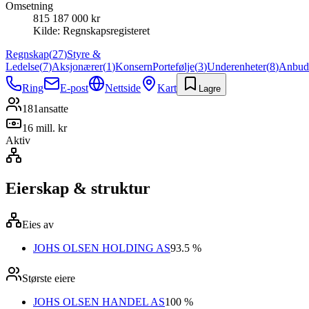
Omsetning
815 187 000 kr
Kilde:
Regnskapsregisteret
Regnskap
(
27
)
Styre &
Ledelse
(
7
)
Aksjonærer
(
1
)
Konsern
Portefølje
(
3
)
Underenheter
(
8
)
Anbud
Ring
E-post
Nettside
Kart
Lagre
181
ansatte
16 mill. kr
Aktiv
Eierskap & struktur
Eies av
JOHS OLSEN HOLDING AS
93.5 %
Største eiere
JOHS OLSEN HANDEL AS
100 %