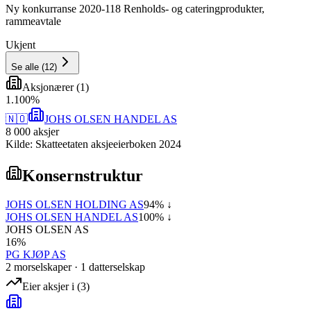
Ny konkurranse 2020-118 Renholds- og cateringprodukter,
rammeavtale
Ukjent
Se alle
(
12
)
Aksjonærer
(
1
)
1
.
100
%
🇳🇴
JOHS OLSEN HANDEL AS
8 000
aksjer
Kilde: Skatteetaten aksjeeierboken 2024
Konsernstruktur
JOHS OLSEN HOLDING AS
94
% ↓
JOHS OLSEN HANDEL AS
100
% ↓
JOHS OLSEN AS
16
%
PG KJØP AS
2
morselskap
er
·
1
datterselskap
Eier aksjer i
(
3
)