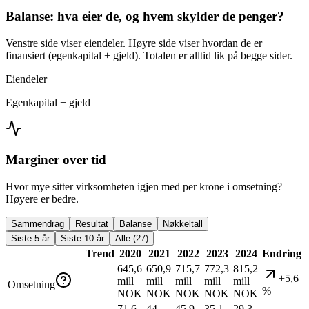
Balanse: hva eier de, og hvem skylder de penger?
Venstre side viser eiendeler. Høyre side viser hvordan de er
finansiert (egenkapital + gjeld). Totalen er alltid lik på begge sider.
Eiendeler
Egenkapital + gjeld
Marginer over tid
Hvor mye sitter virksomheten igjen med per krone i omsetning?
Høyere er bedre.
Sammendrag
Resultat
Balanse
Nøkkeltall
Siste 5 år
Siste 10 år
Alle (27)
Trend
2020
2021
2022
2023
2024
Endring
645,6
650,9
715,7
772,3
815,2
+5,6
mill
mill
mill
mill
mill
Omsetning
%
NOK
NOK
NOK
NOK
NOK
71,6
44
45,9
35,1
29,3