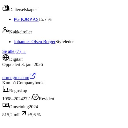
Datterselskaper
PG KJØP AS
15.7 %
Nøkkelroller
Johannes Olsen Berger
Styreleder
Se alle (7)
→
Digitalt
Oppdatert
3. jan. 2026
norengros.com
Kun på Companybook
Regnskap
1998–2024
27
år
Revidert
Omsetning
2024
815,2 mill
+5,6 %