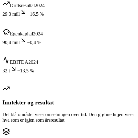
Driftsresultat
2024
29,3 mill
−16,5 %
Egenkapital
2024
90,4 mill
−0,4 %
EBITDA
2024
32 t
−13,5 %
Inntekter og resultat
Det blå området viser omsetningen over tid. Den grønne linjen viser
hva som er igjen som årsresultat.