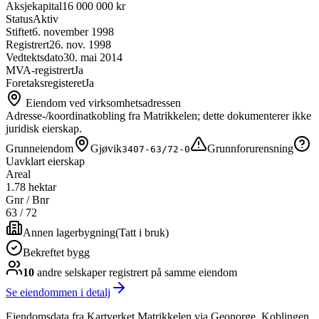
Aksjekapital
16 000 000 kr
Status
Aktiv
Stiftet
6. november 1998
Registrert
26. nov. 1998
Vedtektsdato
30. mai 2014
MVA-registrert
Ja
Foretaksregisteret
Ja
Eiendom ved virksomhetsadressen
Adresse-/koordinatkobling fra Matrikkelen; dette dokumenterer ikke
juridisk eierskap.
Grunneiendom
Gjøvik
Grunnforurensning
3407-63/72-0
Uavklart eierskap
Areal
1.78 hektar
Gnr / Bnr
63
/
72
Annen lagerbygning
(
Tatt i bruk
)
Bekreftet bygg
10
andre selskap
er
registrert på samme eiendom
Se eiendommen i detalj
Eiendomsdata fra Kartverket Matrikkelen via Geonorge. Koblingen