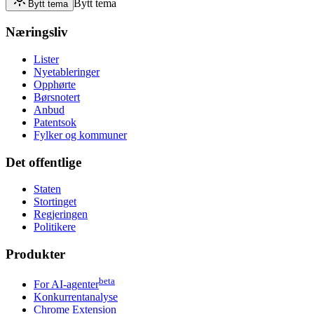
Bytt tema
Bytt tema
Næringsliv
Lister
Nyetableringer
Opphørte
Børsnotert
Anbud
Patentsok
Fylker og kommuner
Det offentlige
Staten
Stortinget
Regjeringen
Politikere
Produkter
beta
For AI-agenter
Konkurrentanalyse
Chrome Extension