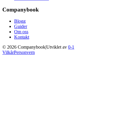
Companybook
Blogg
Guider
Om oss
Kontakt
©
2026
Companybook
|
Utviklet av
0-1
Vilkår
Personvern