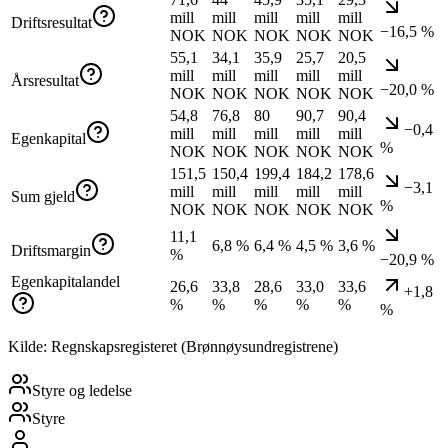
mill
mill
mill
mill
mill
Driftsresultat
−16,5 %
NOK
NOK
NOK
NOK
NOK
55,1
34,1
35,9
25,7
20,5
mill
mill
mill
mill
mill
Årsresultat
−20,0 %
NOK
NOK
NOK
NOK
NOK
54,8
76,8
80
90,7
90,4
−0,4
mill
mill
mill
mill
mill
Egenkapital
%
NOK
NOK
NOK
NOK
NOK
151,5
150,4
199,4
184,2
178,6
−3,1
mill
mill
mill
mill
mill
Sum gjeld
%
NOK
NOK
NOK
NOK
NOK
11,1
6,8 %
6,4 %
4,5 %
3,6 %
Driftsmargin
%
−20,9 %
Egenkapitalandel
26,6
33,8
28,6
33,0
33,6
+1,8
%
%
%
%
%
%
Kilde: Regnskapsregisteret (Brønnøysundregistrene)
Styre og ledelse
Styre