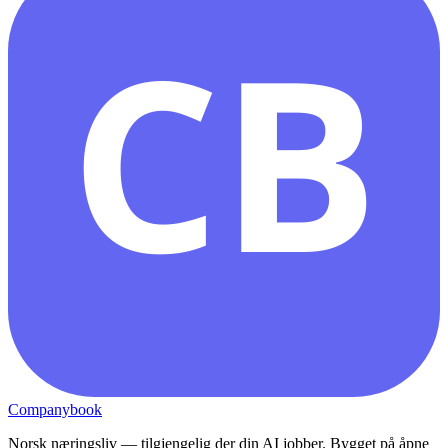
CB
Companybook
Norsk næringsliv — tilgjengelig der din AI jobber. Bygget på åpne