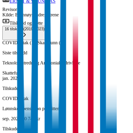
ERNST & YOUNG AS
Revisor
Kilde: Brønnøysundregistrene
Tilskudd og støtte
16
tilskudd
(
2019–2023
)
COVID-tiltak
(
14
)
Skattefunn
(
2
)
Siste tilskudd
Teknologiutredning Ammoniakk drivlinje
Skattefunn
jan. 2023
Tilskudd
COVID-tiltak
Lønnskompensasjon permittering
sep. 2020
·
20 740 kr
Tilskudd