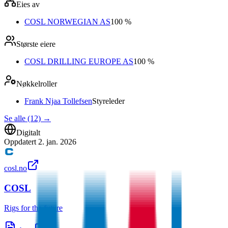
Eies av
COSL NORWEGIAN AS
100 %
Største eiere
COSL DRILLING EUROPE AS
100 %
Nøkkelroller
Frank Njaa Tollefsen
Styreleder
Se alle (12)
→
Digitalt
Oppdatert
2. jan. 2026
cosl.no
COSL
Rigs for the future