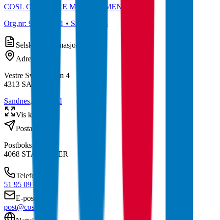
COSL OFFSHORE MANAGEMENT AS
Org.nr:
991030131
• SANDNES
Selskapsinformasjon
Adresse
Vestre Svanholmen 4
4313
SANDNES
Sandnes
,
Rogaland
Vis kart
Postadresse
Postboks 34
4068
STAVANGER
Telefon
51 95 09 00
E-post
post@cosl.no