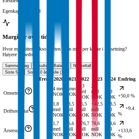
Eiendeler
Egenkapital + gjeld
Marginer over tid
Hvor mye sitter virksomheten igjen med per krone i omsetning?
Høyere er bedre.
Sammendrag
Resultat
Balanse
Nøkkeltall
Siste 5 år
Siste 10 år
Alle (19)
Trend
2020
2021
2022
2023
2024
Endring
1,3
2,2
3,3
4 mrd
1 mrd
mrd
mrd
mrd
Omsetning
NOK
NOK
+50,0 %
NOK
NOK
NOK
1,8
38,5
96,5
−42,5
−38,5
+9,4
mrd
mill
mill
mill
mill
Driftsresultat
%
NOK
NOK
NOK
NOK
NOK
1,7
66,6
276,7
78,6
183,6
mrd
mill
mill
mill
mill
Årsresultat
+133,6
NOK
NOK
NOK
NOK
NOK
%