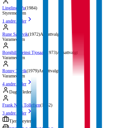
Lingling Wu
(
1984
)
Styremedlem
1
andre roller
Rune Sandvik
(
1972
)
Ansattvalgt
Varamedlem
Borghill Steinsi Tjosaas
(
1973
)
Ansattvalgt
Varamedlem
Ronny Tøvik
(
1979
)
Ansattvalgt
Varamedlem
4
andre roller
Daglig leder
Frank Njaa Tollefsen
(
1962
)
3
andre roller
Tjenesteytere