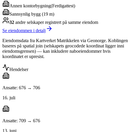
Annen kontorbygning
(
Ferdigattest
)
Sannsynlig bygg (19 m)
32
andre selskap
er
registrert på samme eiendom
Se eiendommen i detalj
Eiendomsdata fra Kartverket Matrikkelen via Geonorge. Koblingen
baseres på spatial join (selskapets geocodede koordinat ligger inni
eiendomsgrensen) — kan inkludere naboeiendommer hvis
koordinatet er upresist.
Hendelser
Ansatte: 676 → 706
16. juli
Ansatte: 709 → 676
13. juni