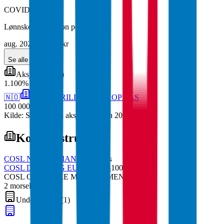
COVID-tiltak
Lønnskompensasjon permittering
aug. 2020
·
62 208 kr
Se alle
(
16
)
Aksjonærer
(
1
)
1
.
100
%
🇳🇴
COSL DRILLING EUROPE AS
100 000
aksjer
Kilde: Skatteetaten aksjeeierboken 2024
Konsernstruktur
COSL NORWEGIAN AS
100
% ↓
COSL DRILLING EUROPE AS
100
% ↓
COSL OFFSHORE MANAGEMENT AS
2
morselskap
er
Underenheter
(
1
)