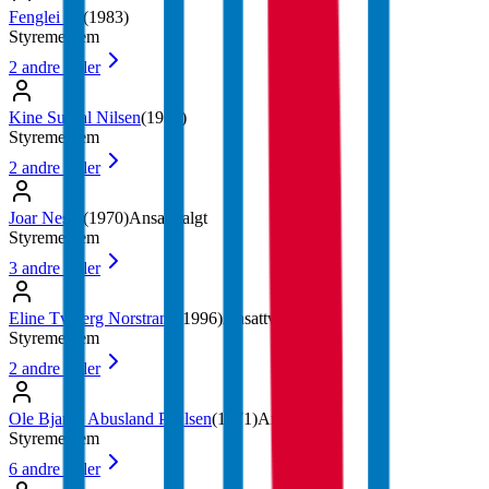
Fenglei Jia
(
1983
)
Styremedlem
2
andre roller
Kine Surdal Nilsen
(
1987
)
Styremedlem
2
andre roller
Joar Nesse
(
1970
)
Ansattvalgt
Styremedlem
3
andre roller
Eline Tviberg Norstrand
(
1996
)
Ansattvalgt
Styremedlem
2
andre roller
Ole Bjarne Abusland Paulsen
(
1971
)
Ansattvalgt
Styremedlem
6
andre roller