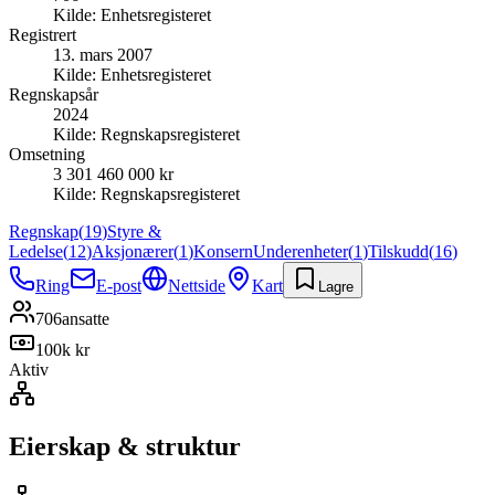
Kilde:
Enhetsregisteret
Registrert
13. mars 2007
Kilde:
Enhetsregisteret
Regnskapsår
2024
Kilde:
Regnskapsregisteret
Omsetning
3 301 460 000 kr
Kilde:
Regnskapsregisteret
Regnskap
(
19
)
Styre &
Ledelse
(
12
)
Aksjonærer
(
1
)
Konsern
Underenheter
(
1
)
Tilskudd
(
16
)
Ring
E-post
Nettside
Kart
Lagre
706
ansatte
100k kr
Aktiv
Eierskap & struktur