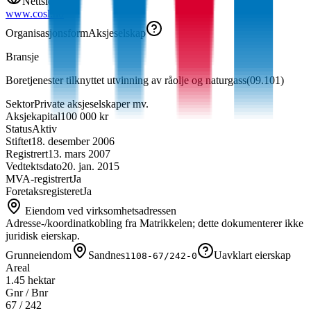
Nettside
www.cosl.no
Organisasjonsform
Aksjeselskap
Bransje
Boretjenester tilknyttet utvinning av råolje og naturgass
(
09.101
)
Sektor
Private aksjeselskaper mv.
Aksjekapital
100 000 kr
Status
Aktiv
Stiftet
18. desember 2006
Registrert
13. mars 2007
Vedtektsdato
20. jan. 2015
MVA-registrert
Ja
Foretaksregisteret
Ja
Eiendom ved virksomhetsadressen
Adresse-/koordinatkobling fra Matrikkelen; dette dokumenterer ikke
juridisk eierskap.
Grunneiendom
Sandnes
Uavklart eierskap
1108-67/242-0
Areal
1.45 hektar
Gnr / Bnr
67
/
242