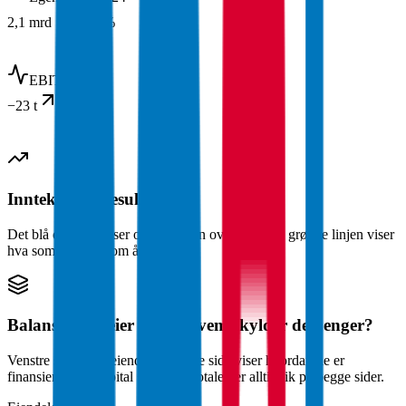
2,1 mrd
+9,7 %
EBITDA
2024
−23 t
+14,7 %
Inntekter og resultat
Det blå området viser omsetningen over tid. Den grønne linjen viser
hva som er igjen som årsresultat.
Balanse: hva eier de, og hvem skylder de penger?
Venstre side viser eiendeler. Høyre side viser hvordan de er
finansiert (egenkapital + gjeld). Totalen er alltid lik på begge sider.