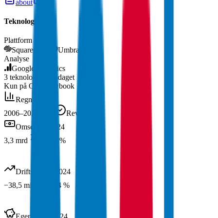
about
Teknologier
Plattform
Squarespace
Umbraco
Analyse
Google Analytics
3
teknologier
oppdaget
Kun på Companybook
Regnskap
2006–2024
19
år
Revidert
Omsetning
2024
3,3 mrd
+50,0 %
Driftsresultat
2024
−38,5 mill
+9,4 %
Egenkapital
2024