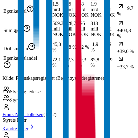
1,5
1,5
1,8
1,9
2,1
+9,7
mrd
mrd
mrd
mrd
mrd
Egenkapital
%
NOK
NOK
NOK
NOK
NOK
569,3
128,7
195
313
1,6
mill
mill
mill
mill
mrd
Sum gjeld
+403,3
NOK
NOK
NOK
NOK
NOK
%
45,3
-1,9
-1,2
3,8 %
7,2 %
Driftsmargin
%
%
%
+39,6 %
Egenkapitalandel
72,1
92,3
90,3
85,8
56,9
%
%
%
%
%
−33,7 %
Kilde: Regnskapsregisteret (Brønnøysundregistrene)
Styre og ledelse
Styre
Frank Njaa Tollefsen
(
1962
)
Styrets leder
3
andre roller