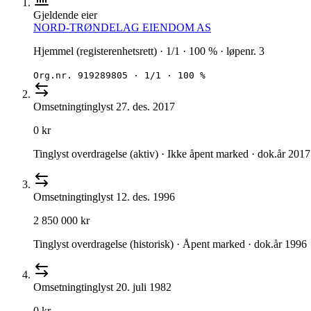
Gjeldende eier
NORD-TRØNDELAG EIENDOM AS
Hjemmel (registerenhetsrett) · 1/1 · 100 % · løpenr. 3
Org.nr.
919289805
·
1/1 · 100 %
Omsetning
tinglyst
27. des. 2017
0 kr
Tinglyst overdragelse (aktiv) · Ikke åpent marked · dok.år 2017
Omsetning
tinglyst
12. des. 1996
2 850 000 kr
Tinglyst overdragelse (historisk) · Åpent marked · dok.år 1996
Omsetning
tinglyst
20. juli 1982
0 kr