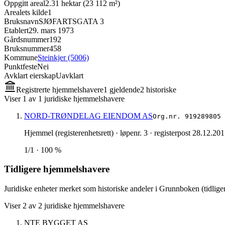
Oppgitt areal
2.31 hektar (23 112 m²)
Arealets kilde
1
Bruksnavn
SJØFARTSGATA 3
Etablert
29. mars 1973
Gårdsnummer
192
Bruksnummer
458
Kommune
Steinkjer (5006)
Punktfeste
Nei
Avklart eierskap
Uavklart
Registrerte hjemmelshavere
1
gjeldende
2
historisk
e
Viser
1
av
1
juridiske hjemmelshavere
NORD-TRØNDELAG EIENDOM AS
Org.nr.
919289805
Hjemmel (registerenhetsrett)
· løpenr. 3
· registerpost 28.12.20
1/1 · 100 %
Tidligere hjemmelshavere
Juridiske enheter merket som historiske andeler i Grunnboken (tidliger
Viser
2
av
2
juridiske hjemmelshavere
NTE BYGGET AS