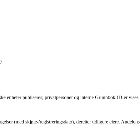
17
ske enheter publiseres; privatpersoner og interne Grunnbok-ID-er vises 
gelser (med skjøte-/registreringsdato), deretter tidligere eiere. Andel