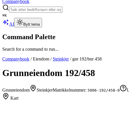
Companybook
⌘
K
AI
Bytt tema
Command Palette
Search for a command to run...
Companybook
/
Eiendom
/
Steinkjer
/
gnr
192
/bnr
458
Grunneiendom
192
/
458
Grunneiendom
Steinkjer
Matrikkelnummer:
U
5006-192/458-0
Kart