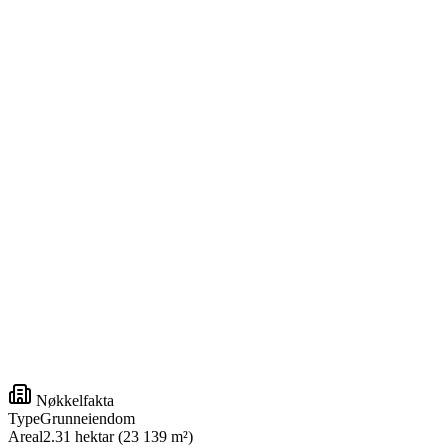
Nøkkelfakta
Type
Grunneiendom
Areal
2.31 hektar (23 139 m²)