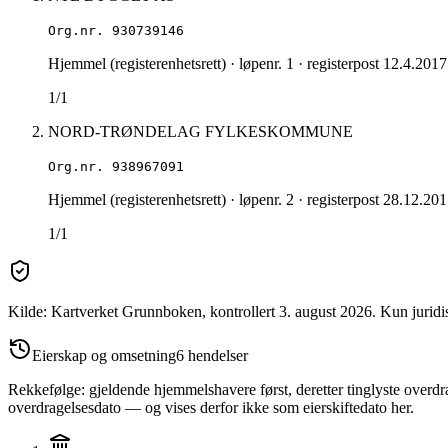
Org.nr.
930739146
Hjemmel (registerenhetsrett)
· løpenr. 1
· registerpost 12.4.2017
1/1
NORD-TRØNDELAG FYLKESKOMMUNE
Org.nr.
938967091
Hjemmel (registerenhetsrett)
· løpenr. 2
· registerpost 28.12.20
1/1
Kilde: Kartverket Grunnboken
, kontrollert 3. august 2026
.
Kun juridi
Eierskap og omsetning
6
hendelser
Rekkefølge: gjeldende hjemmelshavere først, deretter tinglyste overdra
overdragelsesdato — og vises derfor ikke som eierskiftedato her.