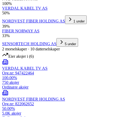
100
%
VERDAL KABEL TV AS
50
%
NORDVEST FIBER HOLDING AS
1
under
39
%
FIBER NORWAY AS
33
%
SENSORTECH HOLDING AS
5
under
2
morselskap
er
·
10
datterselskap
er
Eier aksjer i
(
6
)
VERDAL KABEL TV AS
Org.nr:
947422464
100.00
%
750
aksjer
Ordinære aksjer
NORDVEST FIBER HOLDING AS
Org.nr:
822062652
50.00
%
5.0K
aksjer