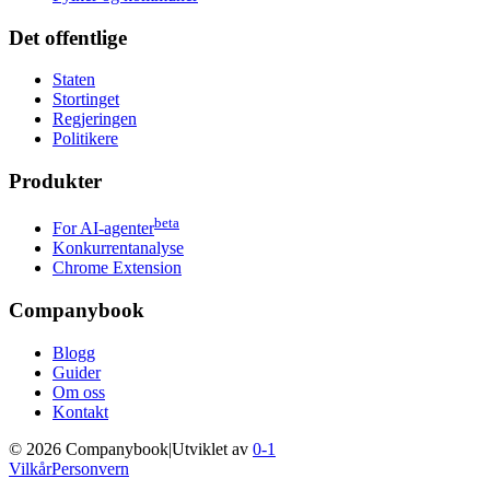
Det offentlige
Staten
Stortinget
Regjeringen
Politikere
Produkter
beta
For AI-agenter
Konkurrentanalyse
Chrome Extension
Companybook
Blogg
Guider
Om oss
Kontakt
©
2026
Companybook
|
Utviklet av
0-1
Vilkår
Personvern