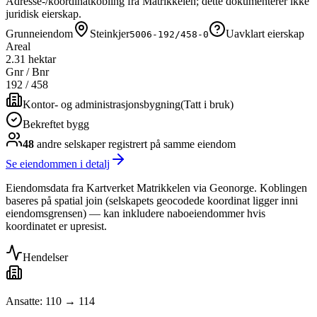
Adresse-/koordinatkobling fra Matrikkelen; dette dokumenterer ikke
juridisk eierskap.
Grunneiendom
Steinkjer
Uavklart eierskap
5006-192/458-0
Areal
2.31 hektar
Gnr / Bnr
192
/
458
Kontor- og administrasjonsbygning
(
Tatt i bruk
)
Bekreftet bygg
48
andre selskap
er
registrert på samme eiendom
Se eiendommen i detalj
Eiendomsdata fra Kartverket Matrikkelen via Geonorge. Koblingen
baseres på spatial join (selskapets geocodede koordinat ligger inni
eiendomsgrensen) — kan inkludere naboeiendommer hvis
koordinatet er upresist.
Hendelser
Ansatte: 110 → 114