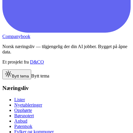
Companybook
Norsk næringsliv — tilgjengelig der din AI jobber. Bygget på åpne
data.
Et prosjekt fra
D&CO
Bytt tema
Bytt tema
Næringsliv
Lister
Nyetableringer
Opphørte
Børsnotert
Anbud
Patentsok
Fylker og kommuner