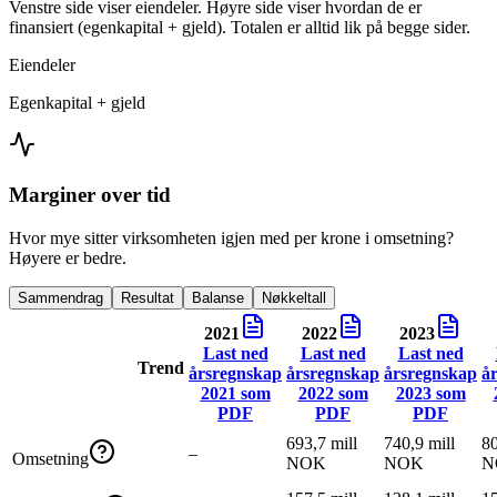
Venstre side viser eiendeler. Høyre side viser hvordan de er
finansiert (egenkapital + gjeld). Totalen er alltid lik på begge sider.
Eiendeler
Egenkapital + gjeld
Marginer over tid
Hvor mye sitter virksomheten igjen med per krone i omsetning?
Høyere er bedre.
Sammendrag
Resultat
Balanse
Nøkkeltall
2021
2022
2023
Last ned
Last ned
Last ned
Trend
årsregnskap
årsregnskap
årsregnskap
å
2021
som
2022
som
2023
som
PDF
PDF
PDF
693,7 mill
740,9 mill
80
–
Omsetning
NOK
NOK
N