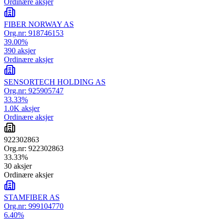
Ordinære aksjer
FIBER NORWAY AS
Org.nr:
918746153
39.00
%
390
aksjer
Ordinære aksjer
SENSORTECH HOLDING AS
Org.nr:
925905747
33.33
%
1.0K
aksjer
Ordinære aksjer
922302863
Org.nr:
922302863
33.33
%
30
aksjer
Ordinære aksjer
STAMFIBER AS
Org.nr:
999104770
6.40
%