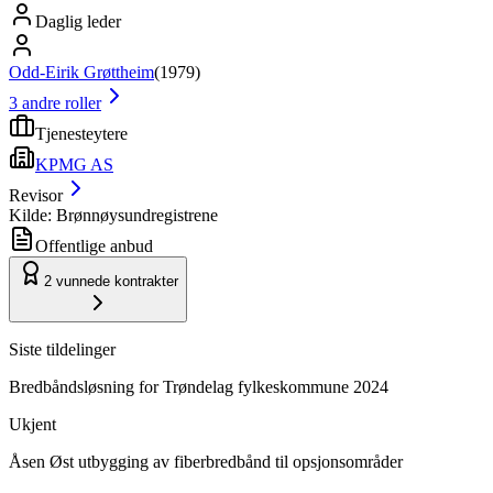
Daglig leder
Odd-Eirik Grøttheim
(
1979
)
3
andre roller
Tjenesteytere
KPMG AS
Revisor
Kilde: Brønnøysundregistrene
Offentlige anbud
2
vunnede kontrakter
Siste tildelinger
Bredbåndsløsning for Trøndelag fylkeskommune 2024
Ukjent
Åsen Øst utbygging av fiberbredbånd til opsjonsområder