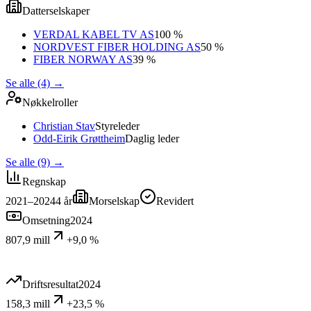
Datterselskaper
VERDAL KABEL TV AS
100 %
NORDVEST FIBER HOLDING AS
50 %
FIBER NORWAY AS
39 %
Se alle (4)
→
Nøkkelroller
Christian Stav
Styreleder
Odd-Eirik Grøttheim
Daglig leder
Se alle (9)
→
Regnskap
2021–2024
4
år
Morselskap
Revidert
Omsetning
2024
807,9 mill
+9,0 %
Driftsresultat
2024
158,3 mill
+23,5 %