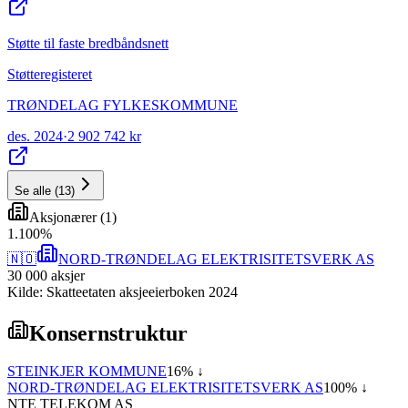
Støtte til faste bredbåndsnett
Støtteregisteret
TRØNDELAG FYLKESKOMMUNE
des. 2024
·
2 902 742 kr
Se alle
(
13
)
Aksjonærer
(
1
)
1
.
100
%
🇳🇴
NORD-TRØNDELAG ELEKTRISITETSVERK AS
30 000
aksjer
Kilde: Skatteetaten aksjeeierboken 2024
Konsernstruktur
STEINKJER KOMMUNE
16
% ↓
NORD-TRØNDELAG ELEKTRISITETSVERK AS
100
% ↓
NTE TELEKOM AS