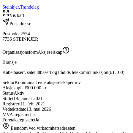
Steinkjer
,
Trøndelag
Vis kart
Postadresse
Postboks 2554
7736
STEINKJER
Organisasjonsform
Aksjeselskap
Bransje
Kabelbasert, satellittbasert og trådløs telekommunikasjon
(
61.100
)
Sektor
Kommunalt eide aksjeselskaper mv.
Aksjekapital
900 000 kr
Status
Aktiv
Stiftet
19. januar 2021
Registrert
11. feb. 2021
Vedtektsdato
13. mai 2026
MVA-registrert
Ja
Foretaksregisteret
Ja
Eiendom ved virksomhetsadressen