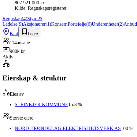
807 921 000 kr
Kilde:
Regnskapsregisteret
Regnskap
(
4
)
Styre &
Ledelse
(
9
)
Aksjonærer
(
1
)
Konsern
Portefølje
(
6
)
Underenheter
(
2
)
Anbud
Kart
Lagre
114
ansatte
900k kr
Aktiv
Eierskap & struktur
Eies av
STEINKJER KOMMUNE
15.8 %
Største eiere
NORD-TRØNDELAG ELEKTRISITETSVERK AS
100 %