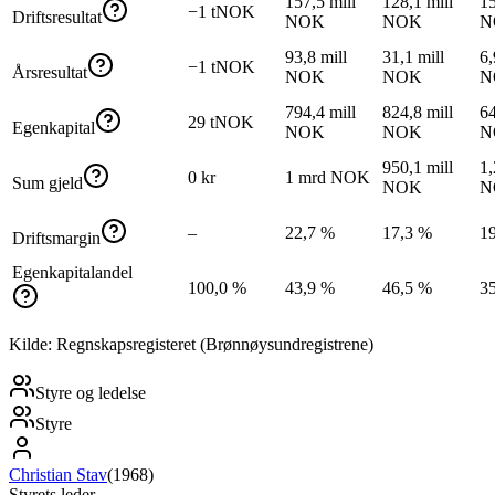
157,5 mill
128,1 mill
15
−1 tNOK
Driftsresultat
NOK
NOK
N
93,8 mill
31,1 mill
6,
−1 tNOK
Årsresultat
NOK
NOK
N
794,4 mill
824,8 mill
64
29 tNOK
Egenkapital
NOK
NOK
N
950,1 mill
1,
0 kr
1 mrd NOK
Sum gjeld
NOK
N
–
22,7 %
17,3 %
1
Driftsmargin
Egenkapitalandel
100,0 %
43,9 %
46,5 %
3
Kilde: Regnskapsregisteret (Brønnøysundregistrene)
Styre og ledelse
Styre
Christian Stav
(
1968
)
Styrets leder