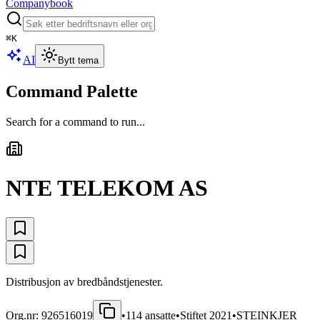
Companybook
⌘
K
AI
Bytt tema
Command Palette
Search for a command to run...
NTE TELEKOM AS
Distribusjon av bredbåndstjenester.
Org.nr:
926516019
•
114
ansatte
•
Stiftet
2021
•
STEINKJER