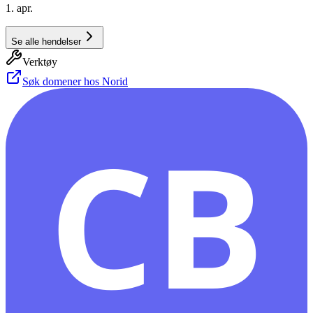
1. apr.
Se alle hendelser
Verktøy
Søk domener hos Norid
CB