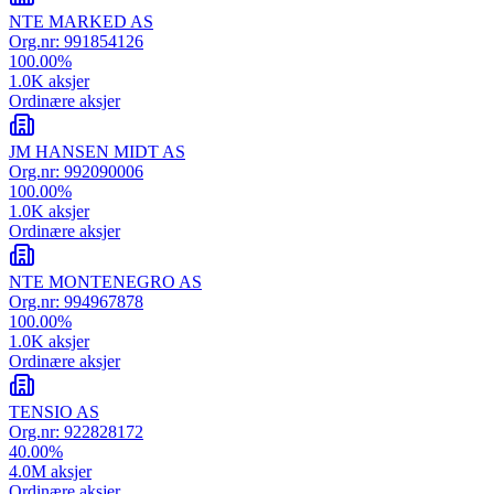
NTE MARKED AS
Org.nr:
991854126
100.00
%
1.0K
aksjer
Ordinære aksjer
JM HANSEN MIDT AS
Org.nr:
992090006
100.00
%
1.0K
aksjer
Ordinære aksjer
NTE MONTENEGRO AS
Org.nr:
994967878
100.00
%
1.0K
aksjer
Ordinære aksjer
TENSIO AS
Org.nr:
922828172
40.00
%
4.0M
aksjer
Ordinære aksjer