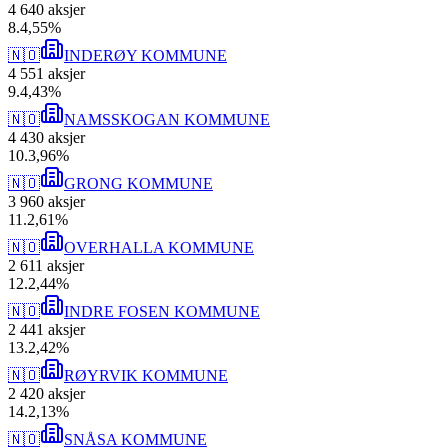
4 640
aksjer
8
.
4,55
%
🇳🇴
INDERØY KOMMUNE
4 551
aksjer
9
.
4,43
%
🇳🇴
NAMSSKOGAN KOMMUNE
4 430
aksjer
10
.
3,96
%
🇳🇴
GRONG KOMMUNE
3 960
aksjer
11
.
2,61
%
🇳🇴
OVERHALLA KOMMUNE
2 611
aksjer
12
.
2,44
%
🇳🇴
INDRE FOSEN KOMMUNE
2 441
aksjer
13
.
2,42
%
🇳🇴
RØYRVIK KOMMUNE
2 420
aksjer
14
.
2,13
%
🇳🇴
SNÅSA KOMMUNE