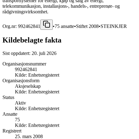
transportsystemer for energi, kjøp og salg av energi,
telekommunikasjon, installasjons-, handels-, entreprenør- og
rådgivningsvirksomhet.
Org.nr:
992462841
•
75
ansatte
•
Stiftet
2008
•
STEINKJER
Kildebelagte fakta
Sist oppdatert:
20. juli 2026
Organisasjonsnummer
992462841
Kilde:
Enhetsregisteret
Organisasjonsform
Aksjeselskap
Kilde:
Enhetsregisteret
Status
Aktiv
Kilde:
Enhetsregisteret
Ansatte
75
Kilde:
Enhetsregisteret
Registrert
25. mars 2008