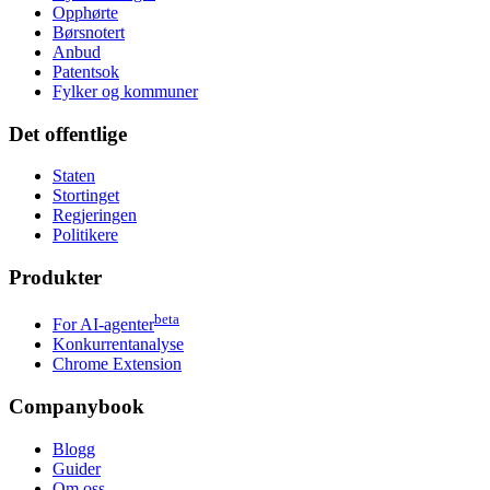
Opphørte
Børsnotert
Anbud
Patentsok
Fylker og kommuner
Det offentlige
Staten
Stortinget
Regjeringen
Politikere
Produkter
beta
For AI-agenter
Konkurrentanalyse
Chrome Extension
Companybook
Blogg
Guider
Om oss