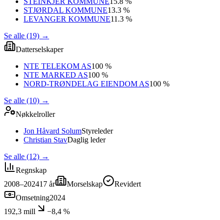
STEINKJER KOMMUNE
15.8 %
STJØRDAL KOMMUNE
13.3 %
LEVANGER KOMMUNE
11.3 %
Se alle (19)
→
Datterselskaper
NTE TELEKOM AS
100 %
NTE MARKED AS
100 %
NORD-TRØNDELAG EIENDOM AS
100 %
Se alle (10)
→
Nøkkelroller
Jon Håvard Solum
Styreleder
Christian Stav
Daglig leder
Se alle (12)
→
Regnskap
2008–2024
17
år
Morselskap
Revidert
Omsetning
2024
192,3 mill
−8,4 %