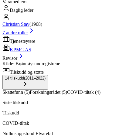
Varamedlem
Daglig leder
Christian Stav
(
1968
)
7
andre roller
Tjenesteytere
KPMG AS
Revisor
Kilde: Brønnøysundregistrene
Tilskudd og støtte
14
tilskudd
(
2011–2022
)
Skattefunn
(
5
)
Forskningsrådet
(
5
)
COVID-tiltak
(
4
)
Siste tilskudd
Tilskudd
COVID-tiltak
Nullutslippsfond Elvarebil