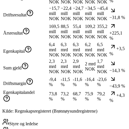
%
NOK
NOK
NOK
NOK
NOK
−15,7
−22,4
−24,7
−34,5
−45,4
mill
mill
mill
mill
mill
Driftsresultat
−31,8 %
NOK
NOK
NOK
NOK
NOK
169,5
88,5
55,4
109,2
355,2
mill
mill
mill
mill
mill
Årsresultat
+225,1
NOK
NOK
NOK
NOK
NOK
%
6,4
6,3
6,3
6,2
6,5
+3,5
mrd
mrd
mrd
mrd
mrd
Egenkapital
%
NOK
NOK
NOK
NOK
NOK
2,3
2,3
2,9
1,7
2 mrd
mrd
mrd
mrd
mrd
Sum gjeld
NOK
−14,3 %
NOK
NOK
NOK
NOK
-9,4
-11,5
-11,6
-16,4
-23,6
Driftsmargin
%
%
%
%
%
−43,9 %
Egenkapitalandel
73,8
73,2
68,7
75,9
79,2
+4,3
%
%
%
%
%
%
Kilde: Regnskapsregisteret (Brønnøysundregistrene)
Styre og ledelse