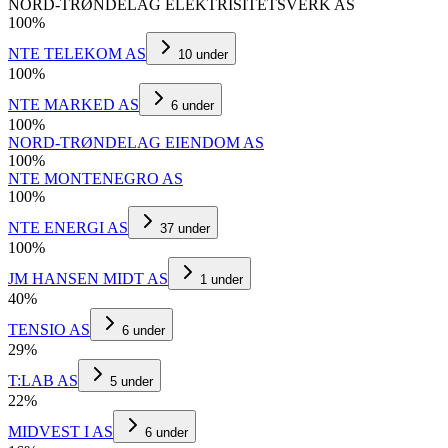
NORD-TRØNDELAG ELEKTRISITETSVERK AS
100
%
NTE TELEKOM AS
10
under
100
%
NTE MARKED AS
6
under
100
%
NORD-TRØNDELAG EIENDOM AS
100
%
NTE MONTENEGRO AS
100
%
NTE ENERGI AS
37
under
100
%
JM HANSEN MIDT AS
1
under
40
%
TENSIO AS
6
under
29
%
T:LAB AS
5
under
22
%
MIDVEST I AS
6
under