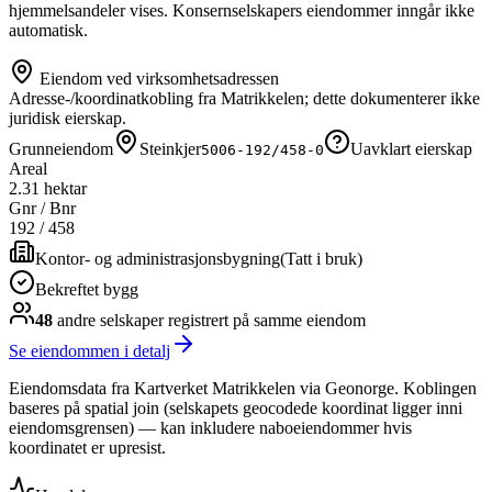
hjemmelsandeler vises. Konsernselskapers eiendommer inngår ikke
automatisk.
Eiendom ved virksomhetsadressen
Adresse-/koordinatkobling fra Matrikkelen; dette dokumenterer ikke
juridisk eierskap.
Grunneiendom
Steinkjer
Uavklart eierskap
5006-192/458-0
Areal
2.31 hektar
Gnr / Bnr
192
/
458
Kontor- og administrasjonsbygning
(
Tatt i bruk
)
Bekreftet bygg
48
andre selskap
er
registrert på samme eiendom
Se eiendommen i detalj
Eiendomsdata fra Kartverket Matrikkelen via Geonorge. Koblingen
baseres på spatial join (selskapets geocodede koordinat ligger inni
eiendomsgrensen) — kan inkludere naboeiendommer hvis
koordinatet er upresist.