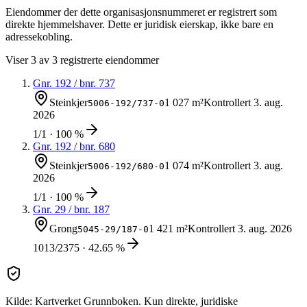
Eiendommer der dette organisasjonsnummeret er registrert som
direkte hjemmelshaver. Dette er juridisk eierskap, ikke bare en
adressekobling.
Viser
3
av
3
registrerte eiendommer
Gnr.
192
/ bnr.
737
Steinkjer
1 027 m²
Kontrollert
3. aug.
5006-192/737-0
2026
1/1 · 100 %
Gnr.
192
/ bnr.
680
Steinkjer
1 074 m²
Kontrollert
3. aug.
5006-192/680-0
2026
1/1 · 100 %
Gnr.
29
/ bnr.
187
Grong
1 421 m²
Kontrollert
3. aug. 2026
5045-29/187-0
1013/2375 · 42.65 %
Kilde: Kartverket Grunnboken. Kun direkte, juridiske