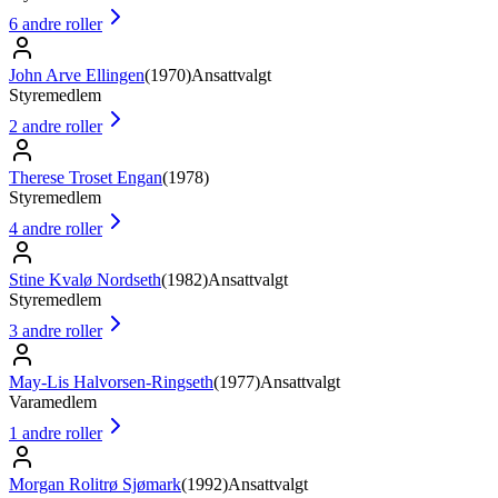
6
andre roller
John Arve Ellingen
(
1970
)
Ansattvalgt
Styremedlem
2
andre roller
Therese Troset Engan
(
1978
)
Styremedlem
4
andre roller
Stine Kvalø Nordseth
(
1982
)
Ansattvalgt
Styremedlem
3
andre roller
May-Lis Halvorsen-Ringseth
(
1977
)
Ansattvalgt
Varamedlem
1
andre roller
Morgan Rolitrø Sjømark
(
1992
)
Ansattvalgt