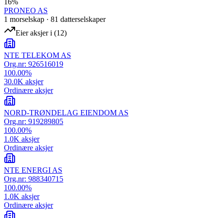
16
%
PRONEO AS
1
morselskap
·
81
datterselskap
er
Eier aksjer i
(
12
)
NTE TELEKOM AS
Org.nr:
926516019
100.00
%
30.0K
aksjer
Ordinære aksjer
NORD-TRØNDELAG EIENDOM AS
Org.nr:
919289805
100.00
%
1.0K
aksjer
Ordinære aksjer
NTE ENERGI AS
Org.nr:
988340715
100.00
%
1.0K
aksjer
Ordinære aksjer