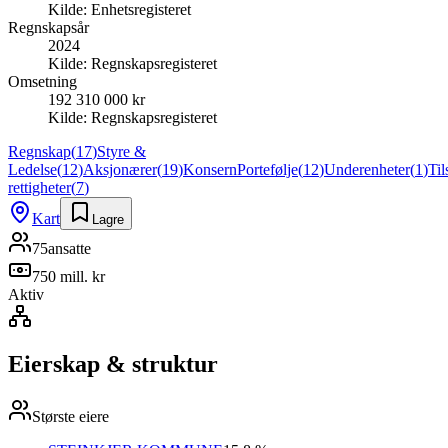
Kilde:
Enhetsregisteret
Regnskapsår
2024
Kilde:
Regnskapsregisteret
Omsetning
192 310 000 kr
Kilde:
Regnskapsregisteret
Regnskap
(
17
)
Styre &
Ledelse
(
12
)
Aksjonærer
(
19
)
Konsern
Portefølje
(
12
)
Underenheter
(
1
)
Ti
rettigheter
(
7
)
Kart
Lagre
75
ansatte
750 mill. kr
Aktiv
Eierskap & struktur
Største eiere