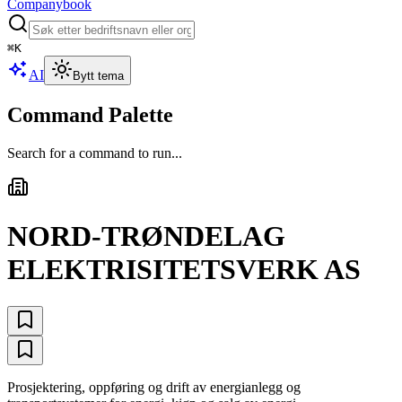
Companybook
⌘
K
AI
Bytt tema
Command Palette
Search for a command to run...
NORD-TRØNDELAG
ELEKTRISITETSVERK AS
Prosjektering, oppføring og drift av energianlegg og