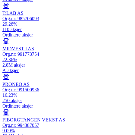
T:LAB AS
Org.nr:
985706093
29.26
%
110
aksjer
Ordinære aksjer
MIDVEST I AS
Org.nr:
991773754
22.36
%
2.8M
aksjer
A-aksjer
PRONEO AS
Org.nr:
991500936
16.23
%
250
aksjer
Ordinære aksjer
FIBORGTANGEN VEKST AS
Org.nr:
994387057
9.09
%