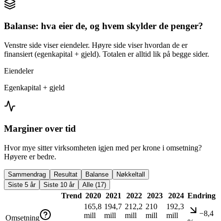
Balanse: hva eier de, og hvem skylder de penger?
Venstre side viser eiendeler. Høyre side viser hvordan de er
finansiert (egenkapital + gjeld). Totalen er alltid lik på begge sider.
Eiendeler
Egenkapital + gjeld
Marginer over tid
Hvor mye sitter virksomheten igjen med per krone i omsetning?
Høyere er bedre.
Sammendrag
Resultat
Balanse
Nøkkeltall
Siste 5 år
Siste 10 år
Alle (17)
Trend
2020
2021
2022
2023
2024
Endring
165,8
194,7
212,2
210
192,3
−8,4
mill
mill
mill
mill
mill
Omsetning