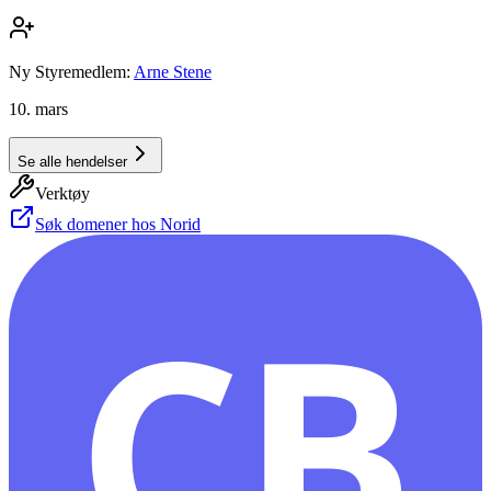
Ny Styremedlem:
Arne Stene
10. mars
Se alle hendelser
Verktøy
Søk domener hos Norid
CB