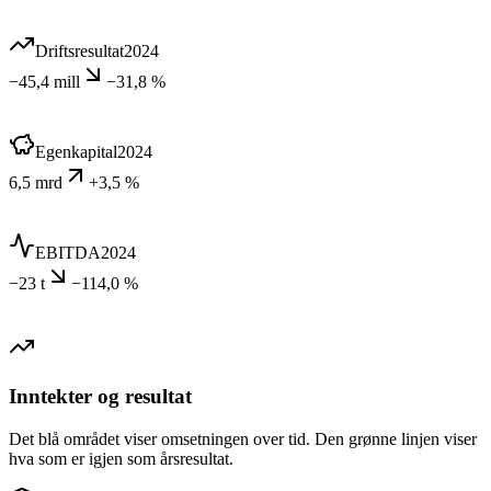
Driftsresultat
2024
−45,4 mill
−31,8 %
Egenkapital
2024
6,5 mrd
+3,5 %
EBITDA
2024
−23 t
−114,0 %
Inntekter og resultat
Det blå området viser omsetningen over tid. Den grønne linjen viser
hva som er igjen som årsresultat.