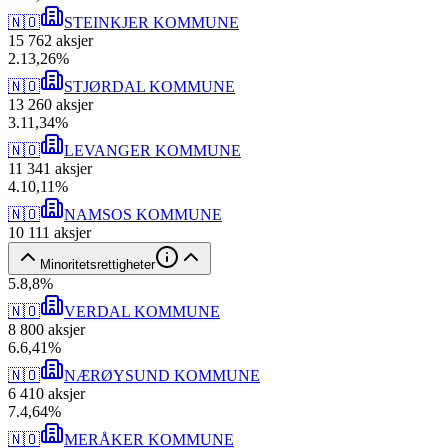
🇳🇴
STEINKJER KOMMUNE
15 762
aksjer
2
.
13,26
%
🇳🇴
STJØRDAL KOMMUNE
13 260
aksjer
3
.
11,34
%
🇳🇴
LEVANGER KOMMUNE
11 341
aksjer
4
.
10,11
%
🇳🇴
NAMSOS KOMMUNE
10 111
aksjer
Minoritetsrettigheter
5
.
8,8
%
🇳🇴
VERDAL KOMMUNE
8 800
aksjer
6
.
6,41
%
🇳🇴
NÆRØYSUND KOMMUNE
6 410
aksjer
7
.
4,64
%
🇳🇴
MERÅKER KOMMUNE