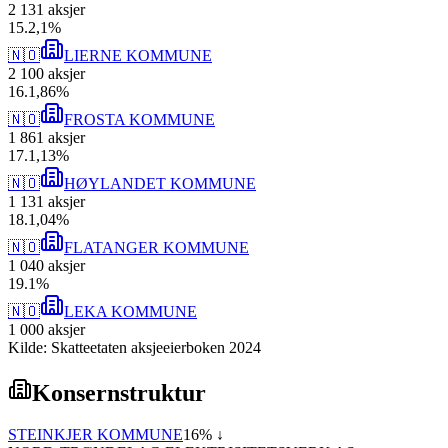
2 131
aksjer
15
.
2,1
%
🇳🇴
LIERNE KOMMUNE
2 100
aksjer
16
.
1,86
%
🇳🇴
FROSTA KOMMUNE
1 861
aksjer
17
.
1,13
%
🇳🇴
HØYLANDET KOMMUNE
1 131
aksjer
18
.
1,04
%
🇳🇴
FLATANGER KOMMUNE
1 040
aksjer
19
.
1
%
🇳🇴
LEKA KOMMUNE
1 000
aksjer
Kilde: Skatteetaten aksjeeierboken 2024
Konsernstruktur
STEINKJER KOMMUNE
16
% ↓