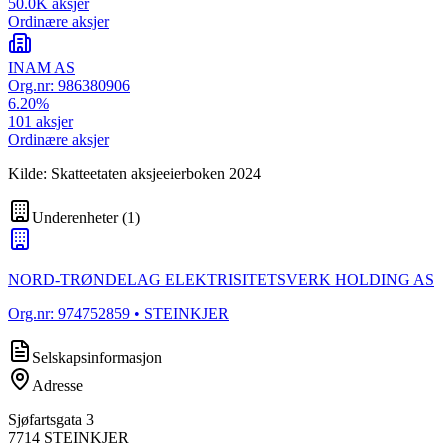
50.0K
aksjer
Ordinære aksjer
INAM AS
Org.nr:
986380906
6.20
%
101
aksjer
Ordinære aksjer
Kilde: Skatteetaten aksjeeierboken 2024
Underenheter
(
1
)
NORD-TRØNDELAG ELEKTRISITETSVERK HOLDING AS
Org.nr:
974752859
• STEINKJER
Selskapsinformasjon
Adresse
Sjøfartsgata 3
7714
STEINKJER