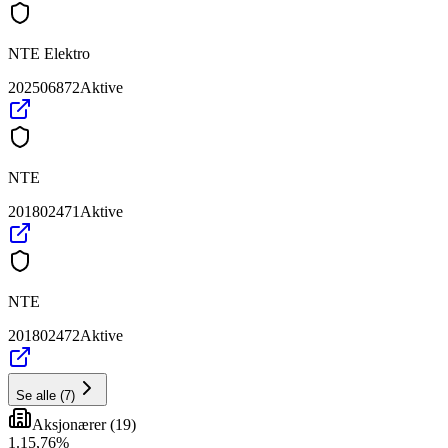
NTE Elektro
202506872
Aktive
NTE
201802471
Aktive
NTE
201802472
Aktive
Se alle
(
7
)
Aksjonærer
(
19
)
1
.
15,76
%