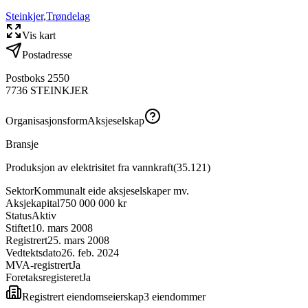
Steinkjer
,
Trøndelag
Vis kart
Postadresse
Postboks 2550
7736
STEINKJER
Organisasjonsform
Aksjeselskap
Bransje
Produksjon av elektrisitet fra vannkraft
(
35.121
)
Sektor
Kommunalt eide aksjeselskaper mv.
Aksjekapital
750 000 000 kr
Status
Aktiv
Stiftet
10. mars 2008
Registrert
25. mars 2008
Vedtektsdato
26. feb. 2024
MVA-registrert
Ja
Foretaksregisteret
Ja
Registrert eiendomseierskap
3
eiendom
mer