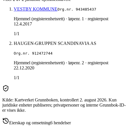
VESTBY KOMMUNE
Org.nr.
943485437
Hjemmel (registerenhetsrett)
· løpenr. 1
· registerpost
12.4.2017
1/1
HAUGEN-GRUPPEN SCANDINAVIA AS
Org.nr.
912472744
Hjemmel (registerenhetsrett)
· løpenr. 2
· registerpost
22.12.2020
1/1
Kilde: Kartverket Grunnboken
, kontrollert 2. august 2026
.
Kun
juridiske enheter publiseres; privatpersoner og interne Grunnbok-ID-
er vises ikke.
Eierskap og omsetning
6
hendelser