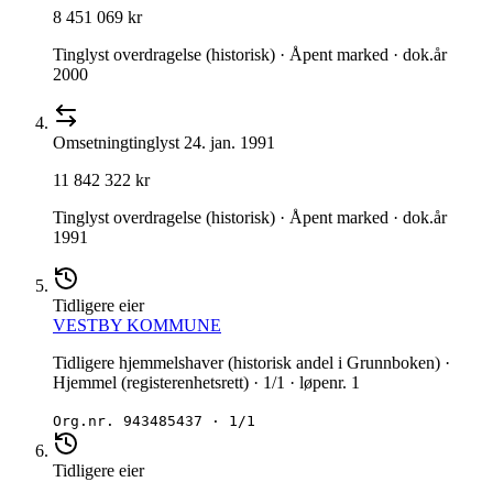
8 451 069 kr
Tinglyst overdragelse (historisk) · Åpent marked · dok.år
2000
Omsetning
tinglyst
24. jan. 1991
11 842 322 kr
Tinglyst overdragelse (historisk) · Åpent marked · dok.år
1991
Tidligere eier
VESTBY KOMMUNE
Tidligere hjemmelshaver (historisk andel i Grunnboken) ·
Hjemmel (registerenhetsrett) · 1/1 · løpenr. 1
Org.nr.
943485437
·
1/1
Tidligere eier