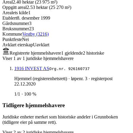
Areal
2.40 hektar (23 975 m²)
Oppgitt areal
2.53 hektar (25 270 m²)
Arealets kilde
1
Etablert
8. desember 1999
Gårdsnummer
3
Bruksnummer
23
Kommune
Vestby (3216)
Punktfeste
Nei
Avklart eierskap
Uavklart
Registrerte hjemmelshavere
1
gjeldende
2
historisk
e
Viser
1
av
1
juridiske hjemmelshavere
1916 INVEST AS
Org.nr.
926160737
Hjemmel (registerenhetsrett)
· løpenr. 3
· registerpost
22.12.2020
1/1 · 100 %
Tidligere hjemmelshavere
Juridiske enheter merket som historiske andeler i Grunnboken
(tidligere eier på samme rett).
Viser
2
av
2
juridiske hjemmelshavere