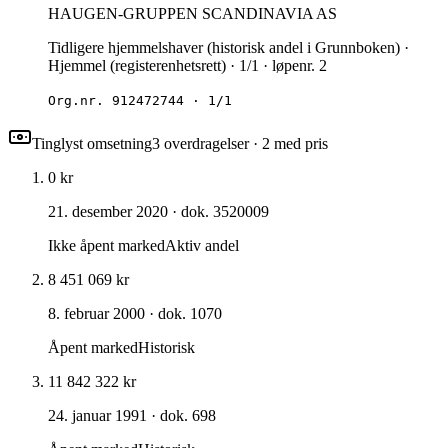
HAUGEN-GRUPPEN SCANDINAVIA AS
Tidligere hjemmelshaver (historisk andel i Grunnboken) ·
Hjemmel (registerenhetsrett) · 1/1 · løpenr. 2
Org.nr.
912472744
·
1/1
Tinglyst omsetning
3
overdragelse
r
· 2 med pris
0 kr
21. desember 2020
· dok. 3520009
Ikke åpent marked
Aktiv andel
8 451 069 kr
8. februar 2000
· dok. 1070
Åpent marked
Historisk
11 842 322 kr
24. januar 1991
· dok. 698