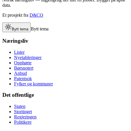
data.
Et prosjekt fra
D&CO
Bytt tema
Bytt tema
Næringsliv
Lister
Nyetableringer
Opphørte
Børsnotert
Anbud
Patentsok
Fylker og kommuner
Det offentlige
Staten
Stortinget
Regjeringen
Politikere