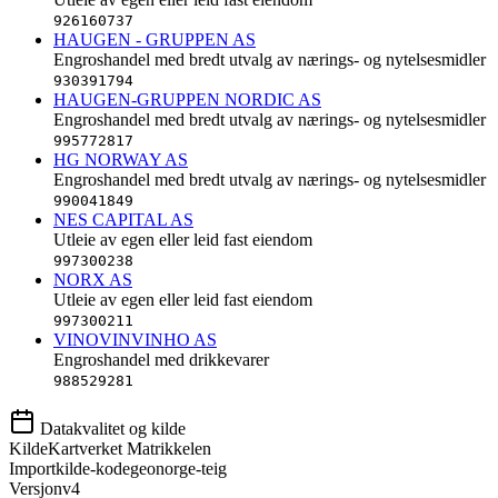
926160737
HAUGEN - GRUPPEN AS
Engroshandel med bredt utvalg av nærings- og nytelsesmidler
930391794
HAUGEN-GRUPPEN NORDIC AS
Engroshandel med bredt utvalg av nærings- og nytelsesmidler
995772817
HG NORWAY AS
Engroshandel med bredt utvalg av nærings- og nytelsesmidler
990041849
NES CAPITAL AS
Utleie av egen eller leid fast eiendom
997300238
NORX AS
Utleie av egen eller leid fast eiendom
997300211
VINOVINVINHO AS
Engroshandel med drikkevarer
988529281
Datakvalitet og kilde
Kilde
Kartverket Matrikkelen
Importkilde-kode
geonorge-teig
Versjon
v4