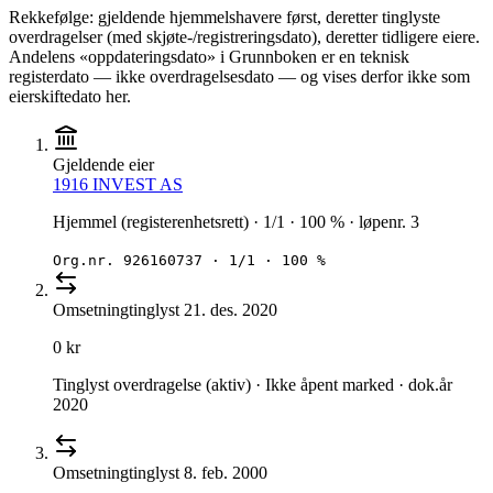
Rekkefølge: gjeldende hjemmelshavere først, deretter tinglyste
overdragelser (med skjøte-/registreringsdato), deretter tidligere eiere.
Andelens «oppdateringsdato» i Grunnboken er en teknisk
registerdato — ikke overdragelsesdato — og vises derfor ikke som
eierskiftedato her.
Gjeldende eier
1916 INVEST AS
Hjemmel (registerenhetsrett) · 1/1 · 100 % · løpenr. 3
Org.nr.
926160737
·
1/1 · 100 %
Omsetning
tinglyst
21. des. 2020
0 kr
Tinglyst overdragelse (aktiv) · Ikke åpent marked · dok.år
2020
Omsetning
tinglyst
8. feb. 2000