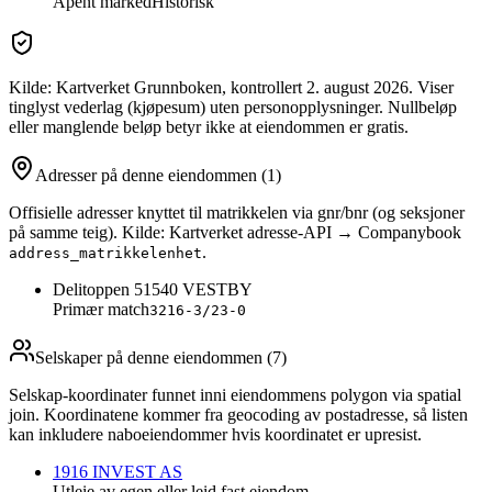
Åpent marked
Historisk
Kilde: Kartverket Grunnboken
, kontrollert 2. august 2026
. Viser
tinglyst vederlag (kjøpesum) uten personopplysninger. Nullbeløp
eller manglende beløp betyr ikke at eiendommen er gratis.
Adresser på denne eiendommen
(1)
Offisielle adresser knyttet til matrikkelen via gnr/bnr (og seksjoner
på samme teig). Kilde: Kartverket adresse-API → Companybook
.
address_matrikkelenhet
Delitoppen 5
1540
VESTBY
Primær match
3216-3/23-0
Selskaper på denne eiendommen (
7
)
Selskap-koordinater funnet inni eiendommens polygon via spatial
join. Koordinatene kommer fra geocoding av postadresse, så listen
kan inkludere naboeiendommer hvis koordinatet er upresist.
1916 INVEST AS
Utleie av egen eller leid fast eiendom