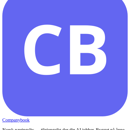
CB
Companybook
Norsk næringsliv — tilgjengelig der din AI jobber. Bygget på åpne