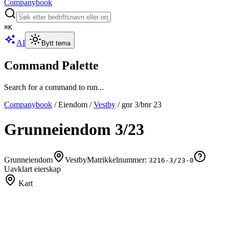
Companybook
⌘
K
AI
Bytt tema
Command Palette
Search for a command to run...
Companybook
/
Eiendom
/
Vestby
/
gnr
3
/bnr
23
Grunneiendom
3
/
23
Grunneiendom
Vestby
Matrikkelnummer:
3216-3/23-0
Uavklart eierskap
Kart