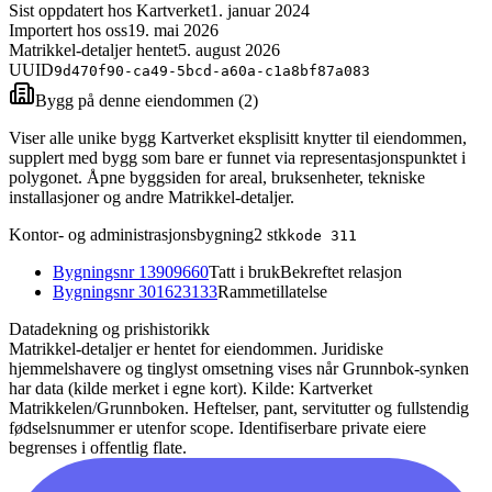
Sist oppdatert hos Kartverket
1. januar 2024
Importert hos oss
19. mai 2026
Matrikkel-detaljer hentet
5. august 2026
UUID
9d470f90-ca49-5bcd-a60a-c1a8bf87a083
Bygg på denne eiendommen (
2
)
Viser alle unike bygg Kartverket eksplisitt knytter til eiendommen,
supplert med bygg som bare er funnet via representasjonspunktet i
polygonet. Åpne byggsiden for areal, bruksenheter, tekniske
installasjoner og andre Matrikkel-detaljer.
Kontor- og administrasjonsbygning
2
stk
kode
311
Bygningsnr
13909660
Tatt i bruk
Bekreftet relasjon
Bygningsnr
301623133
Rammetillatelse
Datadekning og prishistorikk
Matrikkel-detaljer er hentet for eiendommen. Juridiske
hjemmelshavere og tinglyst omsetning vises når Grunnbok-synken
har data (kilde merket i egne kort).
Kilde: Kartverket
Matrikkelen/Grunnboken. Heftelser, pant, servitutter og fullstendig
fødselsnummer er utenfor scope. Identifiserbare private eiere
begrenses i offentlig flate.