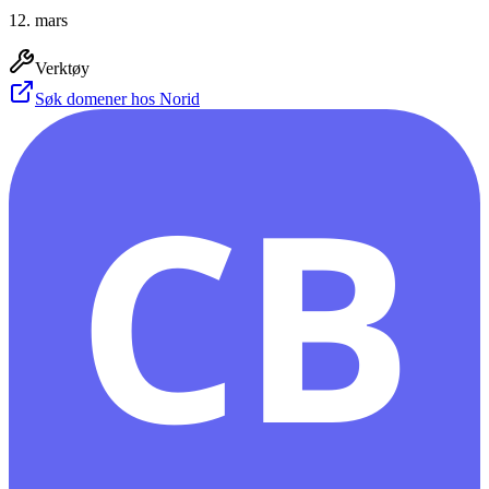
12. mars
Verktøy
Søk domener hos Norid
CB