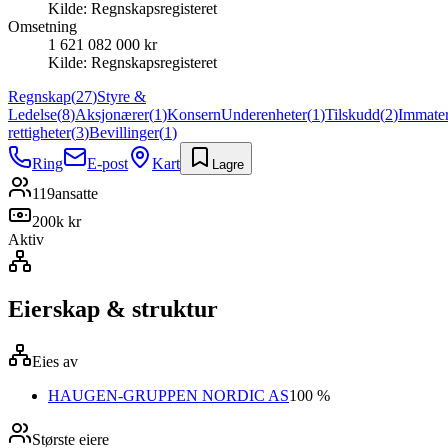
Kilde:
Regnskapsregisteret
Omsetning
1 621 082 000 kr
Kilde:
Regnskapsregisteret
Regnskap
(
27
)
Styre &
Ledelse
(
8
)
Aksjonærer
(
1
)
Konsern
Underenheter
(
1
)
Tilskudd
(
2
)
Immater
rettigheter
(
3
)
Bevillinger
(
1
)
Ring
E-post
Kart
Lagre
119
ansatte
200k kr
Aktiv
Eierskap & struktur
Eies av
HAUGEN-GRUPPEN NORDIC AS
100 %
Største eiere