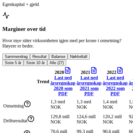
Egenkapital + gjeld
Marginer over tid
Hvor mye sitter virksomheten igjen med per krone i omsetning?
Høyere er bedre.
Sammendrag
Resultat
Balanse
Nøkkeltall
Siste 5 år
Siste 10 år
Alle (27)
2020
2021
2022
Last ned
Last ned
Last ned
Trend
årsregnskap
årsregnskap
årsregnskap
å
2020
som
2021
som
2022
som
PDF
PDF
PDF
1,3 mrd
1,3 mrd
1,4 mrd
1,
Omsetning
NOK
NOK
NOK
N
129,8 mill
124,6 mill
120,2 mill
92
Driftsresultat
NOK
NOK
NOK
N
70,6 mill
99,3 mill
90,6 mill
66