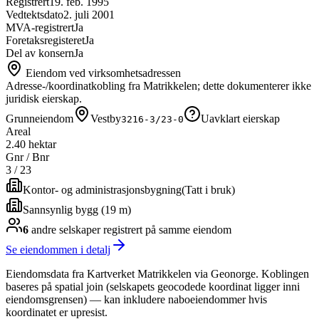
Registrert
19. feb. 1995
Vedtektsdato
2. juli 2001
MVA-registrert
Ja
Foretaksregisteret
Ja
Del av konsern
Ja
Eiendom ved virksomhetsadressen
Adresse-/koordinatkobling fra Matrikkelen; dette dokumenterer ikke
juridisk eierskap.
Grunneiendom
Vestby
Uavklart eierskap
3216-3/23-0
Areal
2.40 hektar
Gnr / Bnr
3
/
23
Kontor- og administrasjonsbygning
(
Tatt i bruk
)
Sannsynlig bygg (19 m)
6
andre selskap
er
registrert på samme eiendom
Se eiendommen i detalj
Eiendomsdata fra Kartverket Matrikkelen via Geonorge. Koblingen
baseres på spatial join (selskapets geocodede koordinat ligger inni
eiendomsgrensen) — kan inkludere naboeiendommer hvis
koordinatet er upresist.