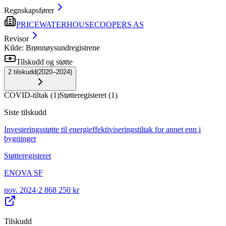
Regnskapsfører
PRICEWATERHOUSECOOPERS AS
Revisor
Kilde: Brønnøysundregistrene
Tilskudd og støtte
2
tilskudd
(
2020–2024
)
COVID-tiltak
(
1
)
Støtteregisteret
(
1
)
Siste tilskudd
Investeringsstøtte til energieffektiviseringstiltak for annet enn i
bygninger
Støtteregisteret
ENOVA SF
nov. 2024
·
2 868 250 kr
Tilskudd