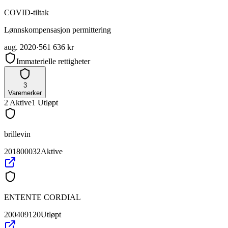
COVID-tiltak
Lønnskompensasjon permittering
aug. 2020
·
561 636 kr
Immaterielle rettigheter
3
Varemerker
2
Aktive
1
Utløpt
brillevin
201800032
Aktive
ENTENTE CORDIAL
200409120
Utløpt