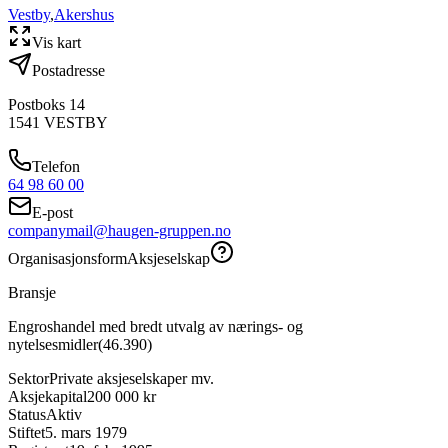
Vestby
,
Akershus
Vis kart
Postadresse
Postboks 14
1541
VESTBY
Telefon
64 98 60 00
E-post
companymail@haugen-gruppen.no
Organisasjonsform
Aksjeselskap
Bransje
Engroshandel med bredt utvalg av nærings- og
nytelsesmidler
(
46.390
)
Sektor
Private aksjeselskaper mv.
Aksjekapital
200 000 kr
Status
Aktiv
Stiftet
5. mars 1979