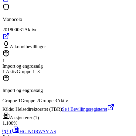
Monocolo
201800031
Aktive
Alkoholbevillinger
1
Import og engrossalg
1
Aktiv
Gruppe
1
–3
Import og engrossalg
Gruppe
1
Gruppe
2
Gruppe
3
Aktiv
Kilde: Helsedirektoratet (TBR)
Se i Bevillingsregisteret
Aksjonærer
(
1
)
1
.
100
%
🇳🇴
HG NORWAY AS