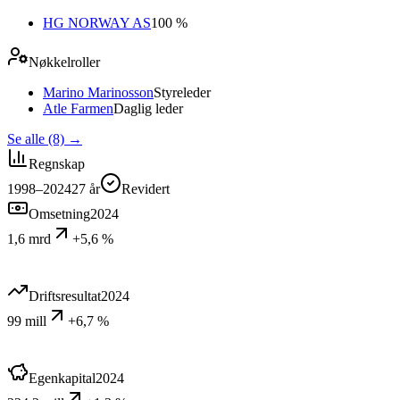
HG NORWAY AS
100 %
Nøkkelroller
Marino Marinosson
Styreleder
Atle Farmen
Daglig leder
Se alle (8)
→
Regnskap
1998–2024
27
år
Revidert
Omsetning
2024
1,6 mrd
+5,6 %
Driftsresultat
2024
99 mill
+6,7 %
Egenkapital
2024