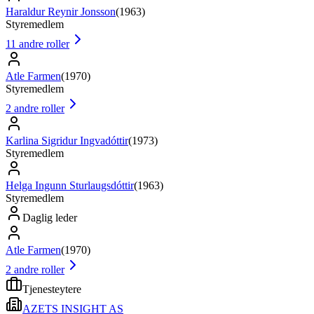
Haraldur Reynir Jonsson
(
1963
)
Styremedlem
11
andre roller
Atle Farmen
(
1970
)
Styremedlem
2
andre roller
Karlina Sigridur Ingvadóttir
(
1973
)
Styremedlem
Helga Ingunn Sturlaugsdóttir
(
1963
)
Styremedlem
Daglig leder
Atle Farmen
(
1970
)
2
andre roller
Tjenesteytere
AZETS INSIGHT AS