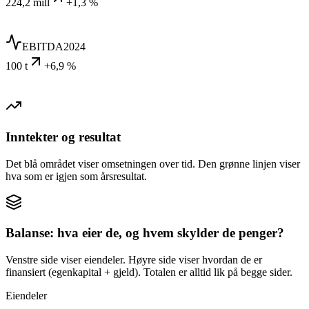
224,2 mill
+1,3 %
EBITDA
2024
100 t
+6,9 %
Inntekter og resultat
Det blå området viser omsetningen over tid. Den grønne linjen viser
hva som er igjen som årsresultat.
Balanse: hva eier de, og hvem skylder de penger?
Venstre side viser eiendeler. Høyre side viser hvordan de er
finansiert (egenkapital + gjeld). Totalen er alltid lik på begge sider.
Eiendeler