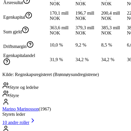
Årsresultat
NOK
NOK
NOK
N
170,1 mill
196,7 mill
200,4 mill
22
Egenkapital
NOK
NOK
NOK
N
363,6 mill
379,3 mill
385,3 mill
38
Sum gjeld
NOK
NOK
NOK
N
10,0 %
9,2 %
8,5 %
6
Driftsmargin
Egenkapitalandel
31,9 %
34,2 %
34,2 %
3
Kilde: Regnskapsregisteret (Brønnøysundregistrene)
Styre og ledelse
Styre
Marino Marinosson
(
1967
)
Styrets leder
10
andre roller