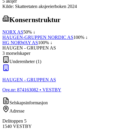
5
aksjer
Kilde: Skatteetaten aksjeeierboken 2024
Konsernstruktur
NORX AS
50
% ↓
HAUGEN-GRUPPEN NORDIC AS
100
% ↓
HG NORWAY AS
100
% ↓
HAUGEN - GRUPPEN AS
3
morselskap
er
Underenheter
(
1
)
HAUGEN - GRUPPEN AS
Org.nr:
874163082
• VESTBY
Selskapsinformasjon
Adresse
Delitoppen 5
1540
VESTBY