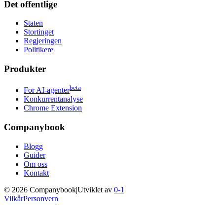
Det offentlige
Staten
Stortinget
Regjeringen
Politikere
Produkter
beta
For AI-agenter
Konkurrentanalyse
Chrome Extension
Companybook
Blogg
Guider
Om oss
Kontakt
©
2026
Companybook
|
Utviklet av
0-1
Vilkår
Personvern