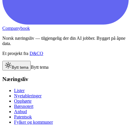
Companybook
Norsk næringsliv — tilgjengelig der din AI jobber. Bygget på åpne
data.
Et prosjekt fra
D&CO
Bytt tema
Bytt tema
Næringsliv
Lister
Nyetableringer
Opphørte
Børsnotert
Anbud
Patentsok
Fylker og kommuner