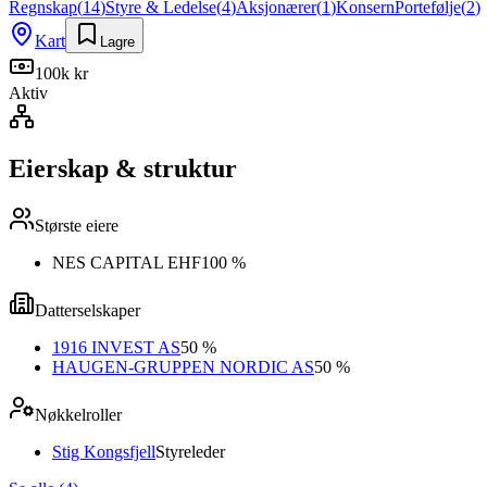
Regnskap
(
14
)
Styre & Ledelse
(
4
)
Aksjonærer
(
1
)
Konsern
Portefølje
(
2
)
Kart
Lagre
100k kr
Aktiv
Eierskap & struktur
Største eiere
NES CAPITAL EHF
100 %
Datterselskaper
1916 INVEST AS
50 %
HAUGEN-GRUPPEN NORDIC AS
50 %
Nøkkelroller
Stig Kongsfjell
Styreleder