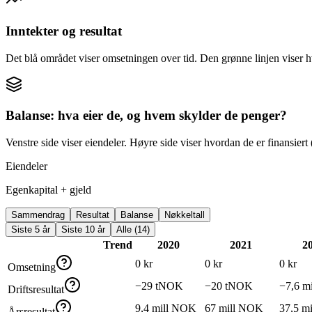
Inntekter og resultat
Det blå området viser omsetningen over tid. Den grønne linjen viser h
Balanse: hva eier de, og hvem skylder de penger?
Venstre side viser eiendeler. Høyre side viser hvordan de er finansiert (
Eiendeler
Egenkapital + gjeld
Sammendrag
Resultat
Balanse
Nøkkeltall
Siste 5 år
Siste 10 år
Alle (14)
Trend
2020
2021
2
0 kr
0 kr
0 kr
Omsetning
−29 tNOK
−20 tNOK
−7,6 m
Driftsresultat
9,4 mill NOK
67 mill NOK
37,5 m
Årsresultat