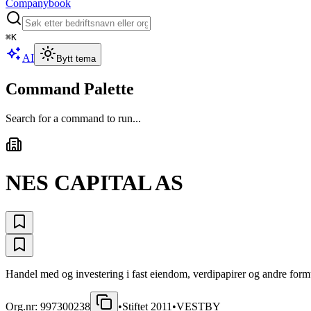
Companybook
⌘
K
AI
Bytt tema
Command Palette
Search for a command to run...
NES CAPITAL AS
Handel med og investering i fast eiendom, verdipapirer og andre form
Org.nr:
997300238
•
Stiftet
2011
•
VESTBY