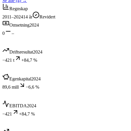
Se alle (4)
→
Regnskap
2011–2024
14
år
Revidert
Omsetning
2024
0
–
Driftsresultat
2024
−421 t
+84,7 %
Egenkapital
2024
89,6 mill
−6,6 %
EBITDA
2024
−421
+84,7 %