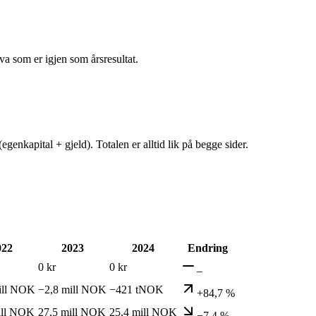
va som er igjen som årsresultat.
egenkapital + gjeld). Totalen er alltid lik på begge sider.
022
2023
2024
Endring
0 kr
0 kr
–
ill NOK
−2,8 mill NOK
−421 tNOK
+84,7 %
ill NOK
27,5 mill NOK
25,4 mill NOK
−7,4 %