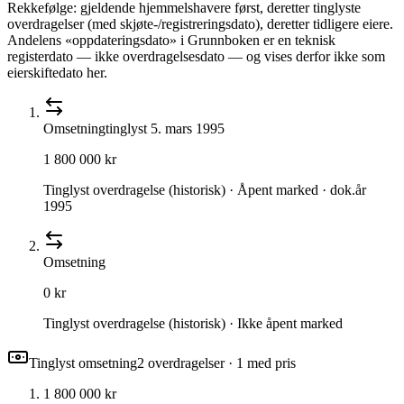
Rekkefølge: gjeldende hjemmelshavere først, deretter tinglyste
overdragelser (med skjøte-/registreringsdato), deretter tidligere eiere.
Andelens «oppdateringsdato» i Grunnboken er en teknisk
registerdato — ikke overdragelsesdato — og vises derfor ikke som
eierskiftedato her.
Omsetning
tinglyst
5. mars 1995
1 800 000 kr
Tinglyst overdragelse (historisk) · Åpent marked · dok.år
1995
Omsetning
0 kr
Tinglyst overdragelse (historisk) · Ikke åpent marked
Tinglyst omsetning
2
overdragelse
r
· 1 med pris
1 800 000 kr