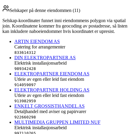
Selskaper på denne eiendommen (
11
)
Selskap-koordinater funnet inni eiendommens polygon via spatial
join. Koordinatene kommer fra geocoding av postadresse, så listen
kan inkludere naboeiendommer hvis koordinatet er upresist.
ARTIN EIENDOM AS
Catering for arrangementer
833614312
DIN ELEKTROPARTNER AS
Elektrisk installasjonsarbeid
989342428
ELEKTROPARTNER EIENDOM AS
Utleie av egen eller leid fast eiendom
914059097
ELEKTROPARTNER HOLDING AS
Utleie av egen eller leid fast eiendom
913982959
ENKELT GROSSISTHANDEL AS
Detaljhandel med aviser og papirvarer
922660298
MULTIMEDIA GRUPPEN LIMITED NUF
Elektrisk installasjonsarbeid
997110765