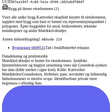
UUID
07ea194f-4c8d-5e2e-9590-cbb5abdf80df
Bygg på denne eiendommen (
1
)
Viser alle unike bygg Kartverket eksplisitt knytter til eiendommen,
supplert med bygg som bare er funnet via representasjonspunktet i
polygonet. Åpne byggsiden for areal, bruksenheter, tekniske
installasjoner og andre Matrikkel-detaljer.
Annen industribygning
1
stk
kode
219
Bygningsnr
6609511
Tatt i bruk
Bekreftet relasjon
Datadekning og prishistorikk
Matrikkel-detaljer er hentet for eiendommen. Juridiske
hjemmelshavere og tinglyst omsetning vises når Grunnbok-synken
har data (kilde merket i egne kort).
Kilde: Kartverket
Matrikkelen/Grunnboken. Heftelser, pant, servitutter og fullstendig
fødselsnummer er utenfor scope. Identifiserbare private eiere
begrenses i offentlig flate.