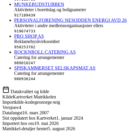
MUNKERUDSTUBBEN
Aktiviteter i borettslag og boligsameier
917189439
PERSONALFORENING NESODDEN ENERGI AVD 26
Aktiviteter i andre medlemsorganisasjoner ellers
919674733
PRO SHOP AS
Reklamebyråvirksomhet
958253702
ROCKNROLL CATERING AS
Catering for arrangementer
989010247
SPISKAMMERSET SELSKAPSMAT AS
Catering for arrangementer
980936244
Datakvalitet og kilde
Kilde
Kartverket Matrikkelen
Importkilde-kode
geonorge-teig
Versjon
v4
Datafangst
16. mars 2007
Sist oppdatert hos Kartverket
1. januar 2024
Importert hos oss
19. mai 2026
Matrikkel-detaljer hentet
5. august 2026