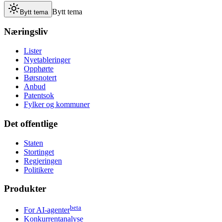
Bytt tema
Bytt tema
Næringsliv
Lister
Nyetableringer
Opphørte
Børsnotert
Anbud
Patentsok
Fylker og kommuner
Det offentlige
Staten
Stortinget
Regjeringen
Politikere
Produkter
beta
For AI-agenter
Konkurrentanalyse