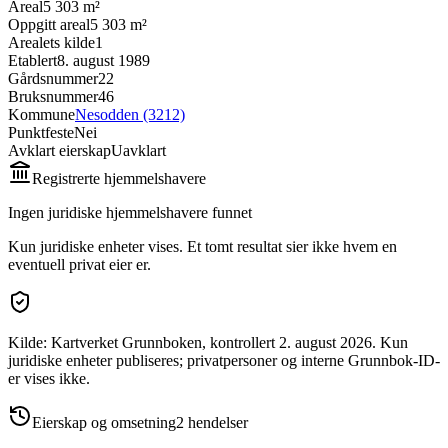
Areal
5 303 m²
Oppgitt areal
5 303 m²
Arealets kilde
1
Etablert
8. august 1989
Gårdsnummer
22
Bruksnummer
46
Kommune
Nesodden (3212)
Punktfeste
Nei
Avklart eierskap
Uavklart
Registrerte hjemmelshavere
Ingen juridiske hjemmelshavere funnet
Kun juridiske enheter vises. Et tomt resultat sier ikke hvem en
eventuell privat eier er.
Kilde: Kartverket Grunnboken
, kontrollert 2. august 2026
.
Kun
juridiske enheter publiseres; privatpersoner og interne Grunnbok-ID-
er vises ikke.
Eierskap og omsetning
2
hendelser