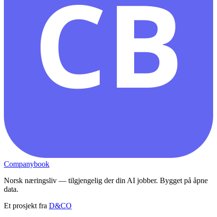
CB
Companybook
Norsk næringsliv — tilgjengelig der din AI jobber. Bygget på åpne
data.
Et prosjekt fra
D&CO