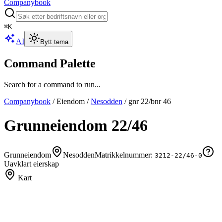
Companybook
⌘
K
AI
Bytt tema
Command Palette
Search for a command to run...
Companybook
/
Eiendom
/
Nesodden
/
gnr
22
/bnr
46
Grunneiendom
22
/
46
Grunneiendom
Nesodden
Matrikkelnummer:
3212-22/46-0
Uavklart eierskap
Kart