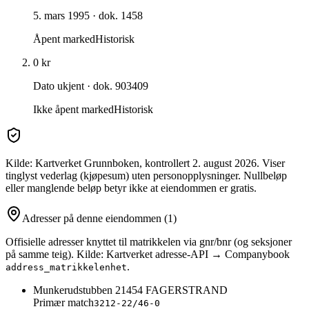
5. mars 1995
· dok. 1458
Åpent marked
Historisk
0 kr
Dato ukjent
· dok. 903409
Ikke åpent marked
Historisk
Kilde: Kartverket Grunnboken
, kontrollert 2. august 2026
. Viser
tinglyst vederlag (kjøpesum) uten personopplysninger. Nullbeløp
eller manglende beløp betyr ikke at eiendommen er gratis.
Adresser på denne eiendommen
(1)
Offisielle adresser knyttet til matrikkelen via gnr/bnr (og seksjoner
på samme teig). Kilde: Kartverket adresse-API → Companybook
.
address_matrikkelenhet
Munkerudstubben 2
1454
FAGERSTRAND
Primær match
3212-22/46-0