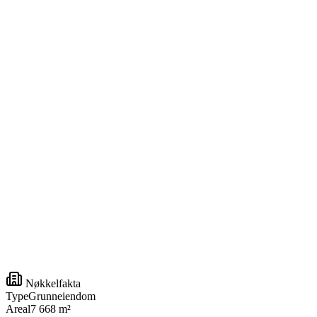
Nøkkelfakta
Type
Grunneiendom
Areal
7 668 m²