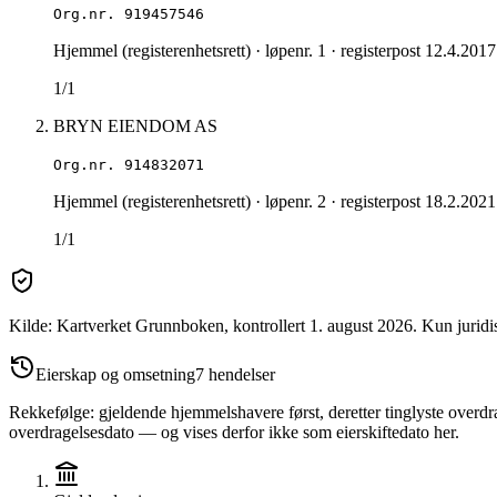
Org.nr.
919457546
Hjemmel (registerenhetsrett)
· løpenr. 1
· registerpost 12.4.2017
1/1
BRYN EIENDOM AS
Org.nr.
914832071
Hjemmel (registerenhetsrett)
· løpenr. 2
· registerpost 18.2.2021
1/1
Kilde: Kartverket Grunnboken
, kontrollert 1. august 2026
.
Kun juridi
Eierskap og omsetning
7
hendelser
Rekkefølge: gjeldende hjemmelshavere først, deretter tinglyste overdra
overdragelsesdato — og vises derfor ikke som eierskiftedato her.