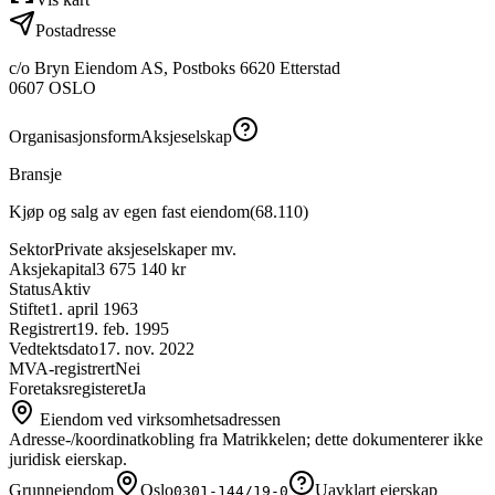
Postadresse
c/o Bryn Eiendom AS, Postboks 6620 Etterstad
0607
OSLO
Organisasjonsform
Aksjeselskap
Bransje
Kjøp og salg av egen fast eiendom
(
68.110
)
Sektor
Private aksjeselskaper mv.
Aksjekapital
3 675 140 kr
Status
Aktiv
Stiftet
1. april 1963
Registrert
19. feb. 1995
Vedtektsdato
17. nov. 2022
MVA-registrert
Nei
Foretaksregisteret
Ja
Eiendom ved virksomhetsadressen
Adresse-/koordinatkobling fra Matrikkelen; dette dokumenterer ikke
juridisk eierskap.
Grunneiendom
Oslo
Uavklart eierskap
0301-144/19-0