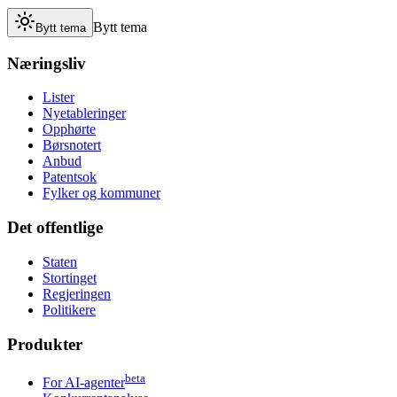
Bytt tema
Bytt tema
Næringsliv
Lister
Nyetableringer
Opphørte
Børsnotert
Anbud
Patentsok
Fylker og kommuner
Det offentlige
Staten
Stortinget
Regjeringen
Politikere
Produkter
beta
For AI-agenter