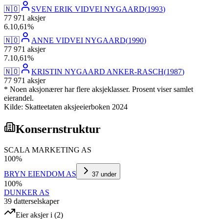
🇳🇴
SVEN ERIK VIDVEI NYGAARD
(
1993
)
77 971
aksjer
6
.
10,61
%
🇳🇴
ANNE VIDVEI NYGAARD
(
1990
)
77 971
aksjer
7
.
10,61
%
🇳🇴
KRISTIN NYGAARD ANKER-RASCH
(
1987
)
77 971
aksjer
* Noen aksjonærer har flere aksjeklasser. Prosent viser samlet
eierandel.
Kilde: Skatteetaten aksjeeierboken 2024
Konsernstruktur
SCALA MARKETING AS
100
%
BRYN EIENDOM AS
37
under
100
%
DUNKER AS
39
datterselskap
er
Eier aksjer i
(
2
)