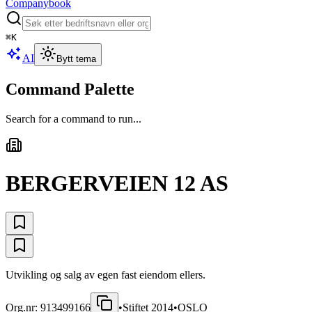
Companybook
⌘
K
AI
Bytt tema
Command Palette
Search for a command to run...
BERGERVEIEN 12 AS
Utvikling og salg av egen fast eiendom ellers.
Org.nr:
913499166
•
Stiftet
2014
•
OSLO