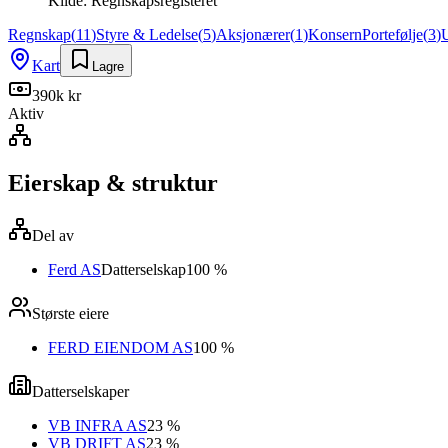
Kilde:
Regnskapsregisteret
Regnskap
(
11
)
Styre & Ledelse
(
5
)
Aksjonærer
(
1
)
Konsern
Portefølje
(
3
)
Kart
Lagre
390k kr
Aktiv
Eierskap & struktur
Del av
Ferd AS
Datterselskap
100 %
Største eiere
FERD EIENDOM AS
100 %
Datterselskaper
VB INFRA AS
23 %
VB DRIFT AS
23 %