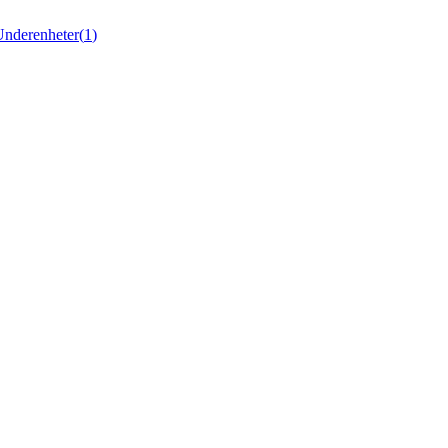
Underenheter
(
1
)