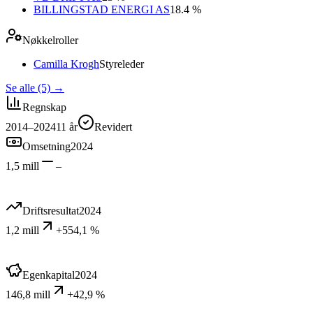
BILLINGSTAD ENERGI AS
18.4 %
Nøkkelroller
Camilla Krogh
Styreleder
Se alle (5)
→
Regnskap
2014–2024
11
år
Revidert
Omsetning
2024
1,5 mill
–
Driftsresultat
2024
1,2 mill
+554,1 %
Egenkapital
2024
146,8 mill
+42,9 %