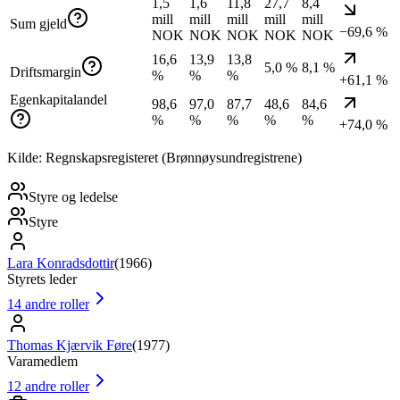
1,5
1,6
11,8
27,7
8,4
mill
mill
mill
mill
mill
Sum gjeld
−69,6 %
NOK
NOK
NOK
NOK
NOK
16,6
13,9
13,8
5,0 %
8,1 %
Driftsmargin
%
%
%
+61,1 %
Egenkapitalandel
98,6
97,0
87,7
48,6
84,6
%
%
%
%
%
+74,0 %
Kilde: Regnskapsregisteret (Brønnøysundregistrene)
Styre og ledelse
Styre
Lara Konradsdottir
(
1966
)
Styrets leder
14
andre roller
Thomas Kjærvik Føre
(
1977
)
Varamedlem
12
andre roller