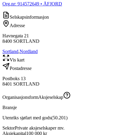
Org.nr:
914572649
• ÅFJORD
Selskapsinformasjon
Adresse
Havnegata 21
8400
SORTLAND
Sortland
,
Nordland
Vis kart
Postadresse
Postboks 13
8401
SORTLAND
Organisasjonsform
Aksjeselskap
Bransje
Utenriks sjøfart med gods
(
50.201
)
Sektor
Private aksjeselskaper mv.
Aksjekapital
100 000 kr