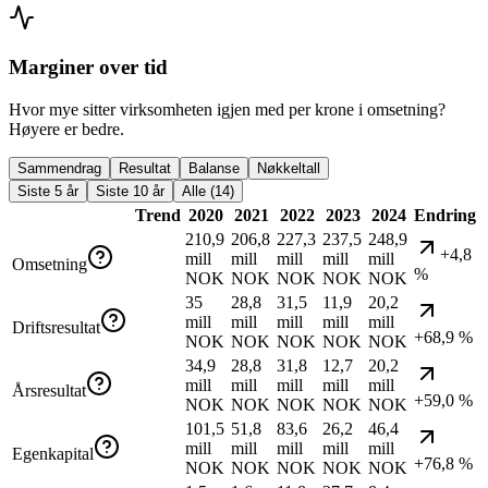
Marginer over tid
Hvor mye sitter virksomheten igjen med per krone i omsetning?
Høyere er bedre.
Sammendrag
Resultat
Balanse
Nøkkeltall
Siste 5 år
Siste 10 år
Alle (14)
Trend
2020
2021
2022
2023
2024
Endring
210,9
206,8
227,3
237,5
248,9
+4,8
mill
mill
mill
mill
mill
Omsetning
%
NOK
NOK
NOK
NOK
NOK
35
28,8
31,5
11,9
20,2
mill
mill
mill
mill
mill
Driftsresultat
+68,9 %
NOK
NOK
NOK
NOK
NOK
34,9
28,8
31,8
12,7
20,2
mill
mill
mill
mill
mill
Årsresultat
+59,0 %
NOK
NOK
NOK
NOK
NOK
101,5
51,8
83,6
26,2
46,4
mill
mill
mill
mill
mill
Egenkapital
+76,8 %
NOK
NOK
NOK
NOK
NOK