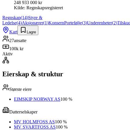
248 933 000 kr
Kilde:
Regnskapsregisteret
Regnskap
(
14
)
Styre &
Ledelse
(
4
)
Aksjonærer
(
1
)
Konsern
Portefølje
(
3
)
Underenheter
(
2
)
Tilsku
Kart
Lagre
27
ansatte
100k kr
Aktiv
Eierskap & struktur
Største eiere
EIMSKIP NORWAY AS
100 %
Datterselskaper
MV HOLMFOSS AS
100 %
MV SVARTFOSS AS
100 %