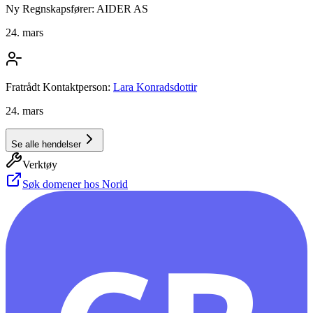
Ny Regnskapsfører: AIDER AS
24. mars
Fratrådt Kontaktperson:
Lara Konradsdottir
24. mars
Se alle hendelser
Verktøy
Søk domener hos Norid