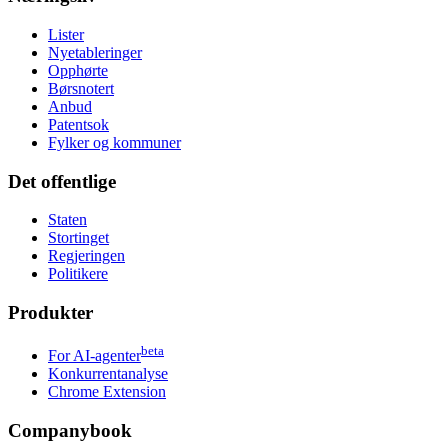
Lister
Nyetableringer
Opphørte
Børsnotert
Anbud
Patentsok
Fylker og kommuner
Det offentlige
Staten
Stortinget
Regjeringen
Politikere
Produkter
beta
For AI-agenter
Konkurrentanalyse
Chrome Extension
Companybook