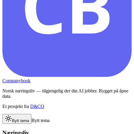
CB
Companybook
Norsk næringsliv — tilgjengelig der din AI jobber. Bygget på åpne
data.
Et prosjekt fra
D&CO
Bytt tema
Bytt tema
Næringsliv