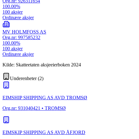
Org.nr:
926311654
100.00
%
100
aksjer
Ordinære aksjer
MV HOLMFOSS AS
Org.nr:
997585232
100.00
%
100
aksjer
Ordinære aksjer
Kilde: Skatteetaten aksjeeierboken 2024
Underenheter
(
2
)
EIMSHIP SHIPPING AS AVD TROMSØ
Org.nr:
931040421
• TROMSØ
EIMSKIP SHIPPING AS AVD ÅFJORD