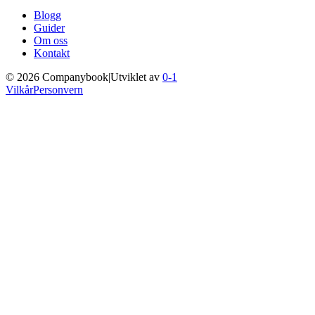
Blogg
Guider
Om oss
Kontakt
©
2026
Companybook
|
Utviklet av
0-1
Vilkår
Personvern