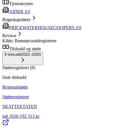
Tjenesteytere
AIDER AS
Regnskapsfører
PRICEWATERHOUSECOOPERS AS
Revisor
Kilde: Brønnøysundregistrene
Tilskudd og støtte
8
tilskudd
(
2022–2026
)
Støtteregisteret
(
8
)
Siste tilskudd
Regionalstøtte
Støtteregisteret
SKATTEETATEN
juli 2026
·
192 313 kr