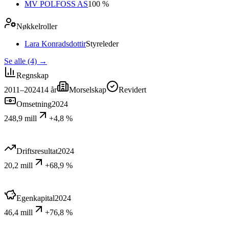
MV POLFOSS AS
100 %
Nøkkelroller
Lara Konradsdottir
Styreleder
Se alle (4)
→
Regnskap
2011–2024
14
år
Morselskap
Revidert
Omsetning
2024
248,9 mill
+4,8 %
Driftsresultat
2024
20,2 mill
+68,9 %
Egenkapital
2024
46,4 mill
+76,8 %