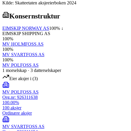
Kilde: Skatteetaten aksjeeierboken 2024
Konsernstruktur
EIMSKIP NORWAY AS
100
% ↓
EIMSKIP SHIPPING AS
100
%
MV HOLMFOSS AS
100
%
MV SVARTFOSS AS
100
%
MV POLFOSS AS
1
morselskap
·
3
datterselskap
er
Eier aksjer i
(
3
)
MV POLFOSS AS
Org.nr:
926311638
100.00
%
100
aksjer
Ordinære aksjer
MV SVARTFOSS AS