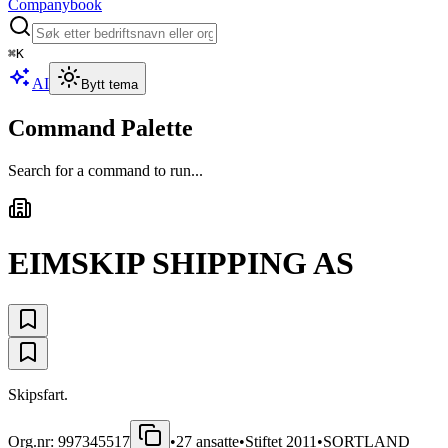
Companybook
⌘
K
AI
Bytt tema
Command Palette
Search for a command to run...
EIMSKIP SHIPPING AS
Skipsfart.
Org.nr:
997345517
•
27
ansatte
•
Stiftet
2011
•
SORTLAND