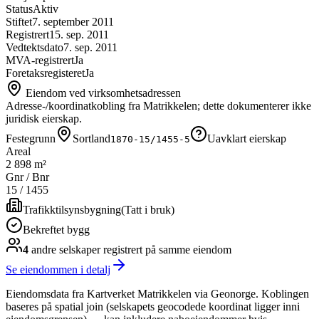
Status
Aktiv
Stiftet
7. september 2011
Registrert
15. sep. 2011
Vedtektsdato
7. sep. 2011
MVA-registrert
Ja
Foretaksregisteret
Ja
Eiendom ved virksomhetsadressen
Adresse-/koordinatkobling fra Matrikkelen; dette dokumenterer ikke
juridisk eierskap.
Festegrunn
Sortland
Uavklart eierskap
1870-15/1455-5
Areal
2 898 m²
Gnr / Bnr
15
/
1455
Trafikktilsynsbygning
(
Tatt i bruk
)
Bekreftet bygg
4
andre selskap
er
registrert på samme eiendom
Se eiendommen i detalj
Eiendomsdata fra Kartverket Matrikkelen via Geonorge. Koblingen
baseres på spatial join (selskapets geocodede koordinat ligger inni