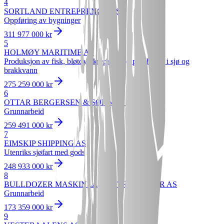
4
SORTLAND ENTREPRENØR AS
Oppføring av bygninger
311 977 000 kr
5
HOLMØY MARITIME AS
Produksjon av fisk, bløtdyr, krepsdyr og pigghuder i sjø og
brakkvann
275 259 000 kr
6
OTTAR BERGERSEN & SØNNER AS
Grunnarbeid
259 491 000 kr
7
EIMSKIP SHIPPING AS
Utenriks sjøfart med gods
248 933 000 kr
8
BULLDOZER MASKINLAG ENTREPRENØR AS
Grunnarbeid
173 359 000 kr
9