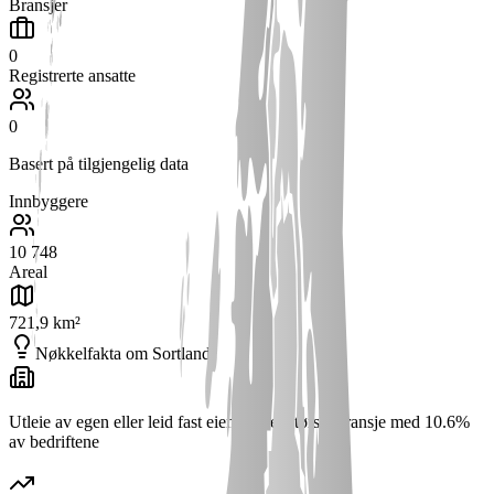
Bransjer
0
Registrerte ansatte
0
Basert på tilgjengelig data
Innbyggere
10 748
Areal
721,9 km²
Nøkkelfakta om
Sortland
Utleie av egen eller leid fast eiendom er største bransje med 10.6%
av bedriftene