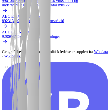
996106330
•
Utøvende kunstnerisk virksomhet og
underholdningsvirksomhet innenfor musikk
ABC EL-MONTASJE AS
892313792
•
Elektrisk installasjonsarbeid
ABDULLAHI HASSAN
928684725
•
Rengjøring av bygninger
Geografiske opplysninger og politisk ledelse er supplert fra
Wikidata
·
Wikipedia
.