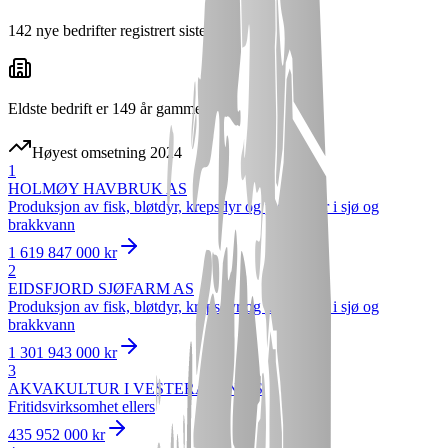
142 nye bedrifter registrert siste år
Eldste bedrift er 149 år gammel
Høyest omsetning 2024
1
HOLMØY HAVBRUK AS
Produksjon av fisk, bløtdyr, krepsdyr og pigghuder i sjø og
brakkvann
1 619 847 000 kr
2
EIDSFJORD SJØFARM AS
Produksjon av fisk, bløtdyr, krepsdyr og pigghuder i sjø og
brakkvann
1 301 943 000 kr
3
AKVAKULTUR I VESTERÅLEN AS
Fritidsvirksomhet ellers
435 952 000 kr