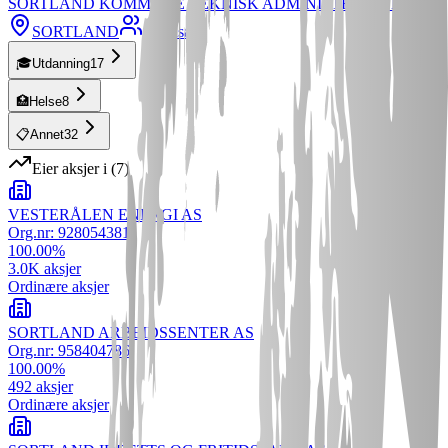
SORTLAND KOMMUNE TEKNISK ADMINISTRASJON
SORTLAND
36
ansatte
🎓
Utdanning
17
🏥
Helse
8
📋
Annet
32
Eier aksjer i
(
7
)
VESTERÅLEN ENERGI AS
Org.nr:
928054381
100.00
%
3.0K
aksjer
Ordinære aksjer
SORTLAND ARBEIDSSENTER AS
Org.nr:
958404786
100.00
%
492
aksjer
Ordinære aksjer