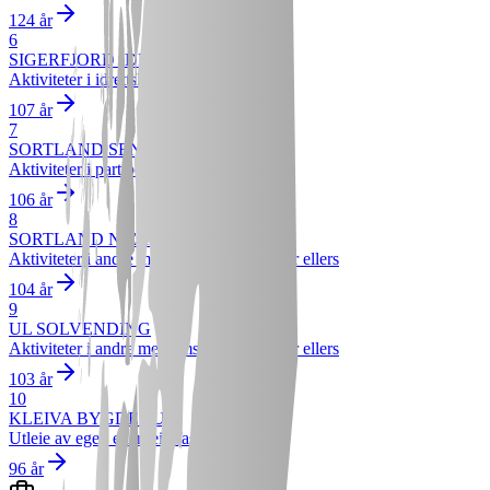
124 år
6
SIGERFJORD IDRETTSLAG
Aktiviteter i idrettslag og -klubber
107 år
7
SORTLAND SENTERPARTI
Aktiviteter i partipolitiske organisasjoner
106 år
8
SORTLAND NÆRINGSFORENING
Aktiviteter i andre medlemsorganisasjoner ellers
104 år
9
UL SOLVENDING
Aktiviteter i andre medlemsorganisasjoner ellers
103 år
10
KLEIVA BYGDEHUS
Utleie av egen eller leid fast eiendom
96 år