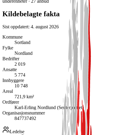
underenheter
· 27 anbud
Kildebelagte fakta
Sist oppdatert:
4. august 2026
Kommune
Sortland
Fylke
Nordland
Bedrifter
2 019
Ansatte
5 774
Innbyggere
10 748
Areal
721,9 km²
Ordfører
Karl-Erling Nordlund (Senterpartiet)
Organisasjonsnummer
847737492
Ledelse