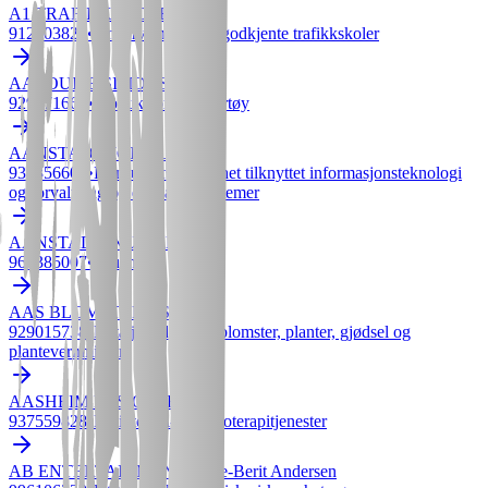
A1 TRAFIKKSKOLE AS
912203824
•
Undervisning ved godkjente trafikkskoler
AALOUISE SIMONSEN
929271661
•
Produksjon av yttertøy
AANSTAD DIGITAL
933356604
•
Konsulentvirksomhet tilknyttet informasjonsteknologi
og forvaltning og drift av it-systemer
AANSTAD KNUT HELGE
969385007
•
Sauehold
AAS BLOMSTER AS
929015738
•
Detaljhandel med blomster, planter, gjødsel og
plantevernmidler
AASHEIM FYSIOTERAPI
937559828
•
Fysioterapi- og ergoterapitjenester
AB ENTERTAINMENT Anne-Berit Andersen