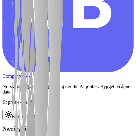
CB
Companybook
Norsk næringsliv — tilgjengelig der din AI jobber. Bygget på åpne
data.
Et prosjekt fra
D&CO
Bytt tema
Bytt tema
Næringsliv