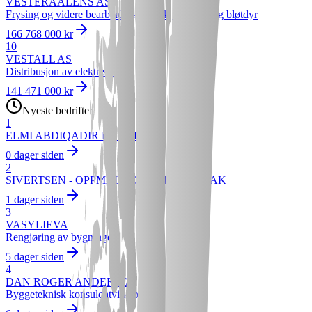
VESTERAALENS AS
Frysing og videre bearbeiding av fisk, skalldyr og bløtdyr
166 768 000 kr
10
VESTALL AS
Distribusjon av elektrisitet
141 471 000 kr
Nyeste bedrifter
1
ELMI ABDIQADIR KHALIF
0 dager siden
2
SIVERTSEN - OPPMÅLING OG BYGGESAK
1 dager siden
3
VASYLIEVA
Rengjøring av bygninger
5 dager siden
4
DAN ROGER ANDERSEN
Byggeteknisk konsulentvirksomhet