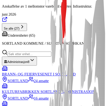
Anskaffelse av 1 mellomstor varebil til enheten Infrastruktur.
juni 2026
Se alle
(
27
)
Underenheter (
65
)
SORTLAND KOMMUNE / SUORTTÁ SOUHKAN
🏛️
Administrasjon
8
BRANN- OG FEIERVESENET I SORTLAND
SORTLAND
24
ansatte
KULTURFABRIKKEN SORTLAND ADMINISTRASJON
SORTLAND
16
ansatte