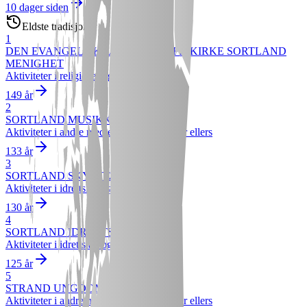
10 dager siden
Eldste tradisjoner
1
DEN EVANGELISK LUTHERSKE FRIKIRKE SORTLAND
MENIGHET
Aktiviteter i religiøse organisasjoner
149 år
2
SORTLAND MUSIKKFORENING
Aktiviteter i andre medlemsorganisasjoner ellers
133 år
3
SORTLAND SKYTTERLAG
Aktiviteter i idrettslag og -klubber
130 år
4
SORTLAND IDRETTSLAG
Aktiviteter i idrettslag og -klubber
125 år
5
STRAND UNGDOMSLAG
Aktiviteter i andre medlemsorganisasjoner ellers