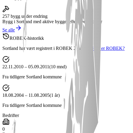
257
bygg under endring
Bygg i
Sortland
med aktive bygge- eller rivetillatelser
Se alle
ROBEK-historikk
Sortland
har vært registrert i ROBEK
2
ganger
.
Hva er ROBEK?
22.11.2010
–
05.09.2011
(
10 mnd
)
Fra tidligere
Sortland
kommune
18.08.2004
–
11.08.2005
(
1 år
)
Fra tidligere
Sortland
kommune
Bedrifter
0