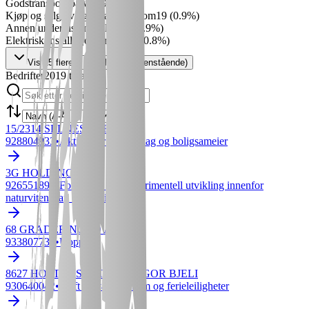
Godstransport på vei
19
(
0.9
%)
Kjøp og salg av egen fast eiendom
19
(
0.9
%)
Annen undervisning ellers
19
(
0.9
%)
Elektrisk installasjonsarbeid
17
(
0.8
%)
Vis
25
flere
Vis alle (
226
gjenstående)
Bedrifter
2019
totalt
15/2314 SELNES SØR
928804933
•
Aktiviteter i borettslag og boligsameier
3G HOLDING AS
926551892
•
Forskning og eksperimentell utvikling innenfor
naturvitenskap og teknikk
68 GRADER NORD AS
933807738
•
Uoppgitt
8627 HOSTEL SORTLNAD IGOR BJELI
930640042
•
Drift av vandrerhjem og ferieleiligheter