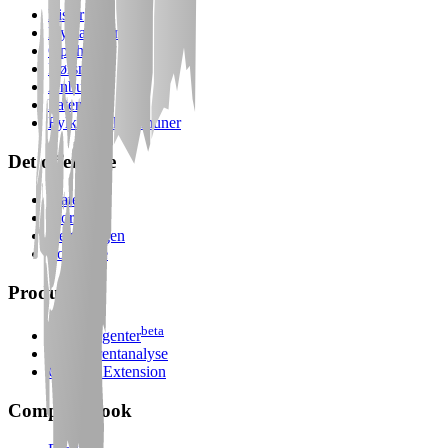
Lister
Nyetableringer
Opphørte
Børsnotert
Anbud
Patentsok
Fylker og kommuner
Det offentlige
Staten
Stortinget
Regjeringen
Politikere
Produkter
beta
For AI-agenter
Konkurrentanalyse
Chrome Extension
Companybook