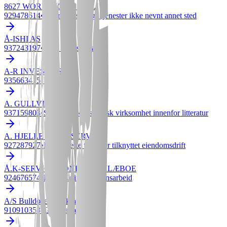
8627 WORLD IGOR BJELI
929478614
•
Andre personlige tjenester ikke nevnt annet sted
Å-ISHI AS
937243197
•
Drift av restauranter
A-R INVEST AS
935663415
•
Uoppgitt
A. GULLVIK
937159803
•
Skapende kunstnerisk virksomhet innenfor litteratur
A. HJELLE MULTISERVICE
927287927
•
Kombinerte tjenester tilknyttet eiendomsdrift
Å.K-SERVICE ÅDNE HAY KLÆBOE
924676574
•
Elektrisk installasjonsarbeid
A/S Bulldozer Maskinlag
910910353
•
Grunnarbeid