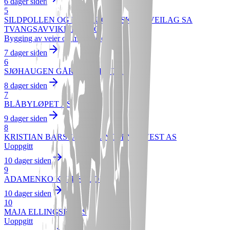
6 dager siden
5
SILDPOLLEN OG LAHAUGEN SKOGSVEILAG SA
TVANGSAVVIKLINGSBO
Bygging av veier og motorveier
7 dager siden
6
SJØHAUGEN GÅRDSDRIFT DA
8 dager siden
7
BLÅBYLØPET AS
9 dager siden
8
KRISTIAN BARSTAD ELLINGSEN INVEST AS
Uoppgitt
10 dager siden
9
ADAMENKO KNIT STUDIO
10 dager siden
10
MAJA ELLINGSEN AS
Uoppgitt