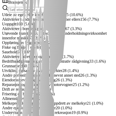
Bransjemiks
Utleie av egen eller leid fast eiendom
215
(
10.6
%)
Aktiviteter i andre medlemsorganisasjoner ellers
156
(
7.7
%)
Uoppgitt
100
(
5.0
%)
Aktiviteter i borettslag og boligsameier
67
(
3.3
%)
Utøvende kunstnerisk virksomhet og underholdningsvirksomhet
innenfor musikk
57
(
2.8
%)
Oppføring av bygninger
51
(
2.5
%)
Fiske og fangst i sjø
48
(
2.4
%)
Sauehold
37
(
1.8
%)
Aktiviteter i idrettslag og -klubber
34
(
1.7
%)
Bedriftsrådgivning og annen administrativ rådgivning
33
(
1.6
%)
Grunnarbeid
30
(
1.5
%)
Utvikling og salg av byggeprosjekter
28
(
1.4
%)
Andre personlige tjenester ikke nevnt annet sted
26
(
1.3
%)
Eiendomsforvaltning på oppdrag
26
(
1.3
%)
Reparasjon og vedlikehold av motorvogner
25
(
1.2
%)
Drift av restauranter
25
(
1.2
%)
Frisering og barbering
25
(
1.2
%)
Allmennlegetjenester
22
(
1.1
%)
Melkeproduksjon på storfe og oppdrett av melkekyr
21
(
1.0
%)
Andre egeninvesteringsselskaper
20
(
1.0
%)
Undervisning innenfor idrett og rekreasjon
19
(
0.9
%)