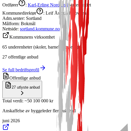
Ordfører
:
Karl-Erling Nordlund
Senterpartiet
Kommunedirektør
:
Leif Åsmund Hovden
Adm.senter:
Sortland
Målform:
Bokmål
Nettside:
sortland.kommune.no
Kommunens virksomhet
65
underenheter (skoler, barnehager, etc.)
27
offentlige anbud
Se full bedriftsprofil
Offentlige anbud
27
utlyste anbud
Total verdi
: ~
50 100 000 kr
Anskaffelse av byggeleder flerbrukshall
juni 2026