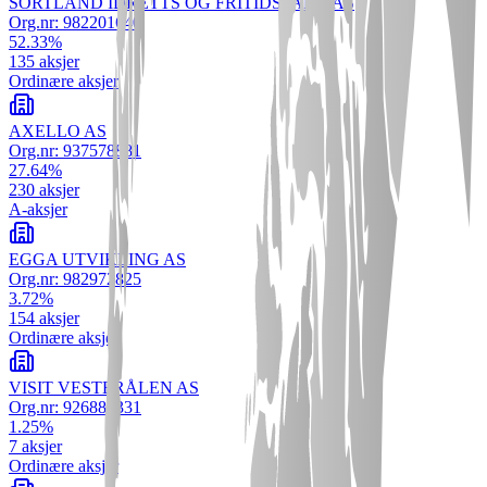
SORTLAND IDRETTS OG FRITIDSPARK AS
Org.nr:
982201640
52.33
%
135
aksjer
Ordinære aksjer
AXELLO AS
Org.nr:
937578881
27.64
%
230
aksjer
A-aksjer
EGGA UTVIKLING AS
Org.nr:
982972825
3.72
%
154
aksjer
Ordinære aksjer
VISIT VESTERÅLEN AS
Org.nr:
926888331
1.25
%
7
aksjer
Ordinære aksjer