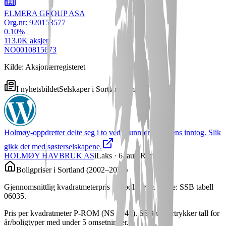
ELMERA GROUP ASA
Org.nr:
920153577
0.10
%
113.0K
aksjer
NO0010815673
Kilde: Aksjonærregisteret
I nyhetsbildet
Selskaper i
Sortland
omtalt i media
Holmøy-oppdretter delte seg i to ved grunnrenteskattens inntog. Slik
gikk det med søsterselskapene.
HOLMØY HAVBRUK AS
iLaks
· 6. aug.
Resultat
Boligpriser i
Sortland
(
2002
–
2024
)
Gjennomsnittlig kvadratmeterpris per boligtype. Kilde: SSB tabell
06035.
Pris per kvadratmeter P-ROM (NS 3940). SSB undertrykker tall for
år/boligtyper med under 5 omsetninger.