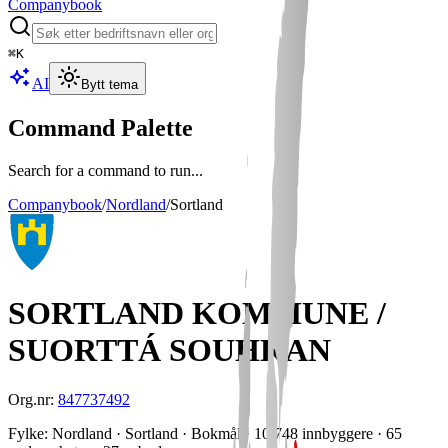
Companybook
⌘
K
AI
Bytt tema
Command Palette
Search for a command to run...
Companybook
/
Nordland
/
Sortland
SORTLAND KOMMUNE /
SUORTTÁ SOUHKAN
Org.nr:
847737492
Fylke
:
Nordland
· Sortland
· Bokmål
· 10 748 innbyggere
· 65