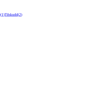
r
(
1
)
Tilskudd
(
2
)