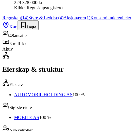
229 328 000 kr
Kilde:
Regnskapsregisteret
Regnskap
(
14
)
Styre & Ledelse
(
4
)
Aksjonærer
(
1
)
Konsern
Underenhete
Kart
Lagre
48
ansatte
3 mill. kr
Aktiv
Eierskap & struktur
Eies av
AUTOMOBIL HOLDING AS
100 %
Største eiere
MOBILE AS
100 %
Nøkkelroller