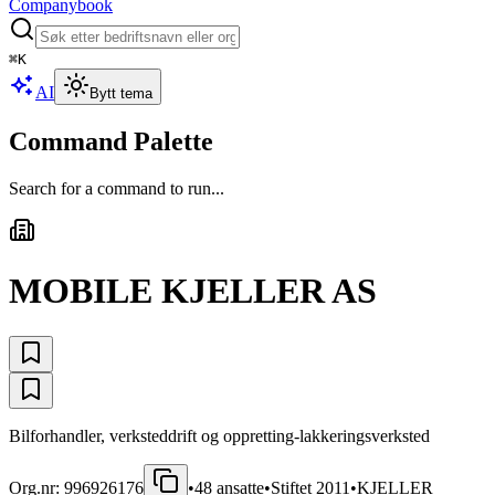
Companybook
⌘
K
AI
Bytt tema
Command Palette
Search for a command to run...
MOBILE KJELLER AS
Bilforhandler, verksteddrift og oppretting-lakkeringsverksted
Org.nr:
996926176
•
48
ansatte
•
Stiftet
2011
•
KJELLER