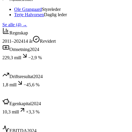
Ole Grangaard
Styreleder
Terje Halvorsen
Daglig leder
Se alle (4)
→
Regnskap
2011–2024
14
år
Revidert
Omsetning
2024
229,3 mill
−2,9 %
Driftsresultat
2024
1,8 mill
−45,6 %
Egenkapital
2024
10,3 mill
+3,3 %
EBITDA
2024