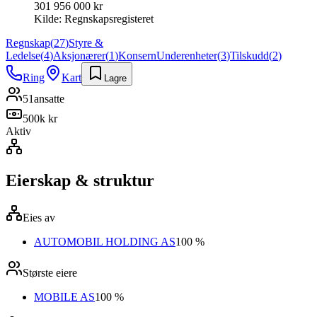
301 956 000 kr
Kilde:
Regnskapsregisteret
Regnskap
(
27
)
Styre &
Ledelse
(
4
)
Aksjonærer
(
1
)
Konsern
Underenheter
(
3
)
Tilskudd
(
2
)
Ring
Kart
Lagre
51
ansatte
500k kr
Aktiv
Eierskap & struktur
Eies av
AUTOMOBIL HOLDING AS
100 %
Største eiere
MOBILE AS
100 %