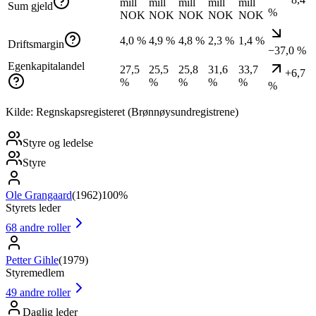
mill
mill
mill
mill
mill
Sum gjeld
%
NOK
NOK
NOK
NOK
NOK
4,0 %
4,9 %
4,8 %
2,3 %
1,4 %
Driftsmargin
−37,0 %
Egenkapitalandel
27,5
25,5
25,8
31,6
33,7
+6,7
%
%
%
%
%
%
Kilde: Regnskapsregisteret (Brønnøysundregistrene)
Styre og ledelse
Styre
Ole Grangaard
(
1962
)
100%
Styrets leder
68
andre roller
Petter Gihle
(
1979
)
Styremedlem
49
andre roller
Daglig leder