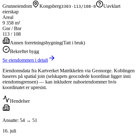
Grunneiendom
Kongsberg
Uavklart
3303-113/108-0
eierskap
Areal
9 358 m²
Gnr / Bnr
113
/
108
Annen forretningsbygning
(
Tatt i bruk
)
Bekreftet bygg
Se eiendommen i detalj
Eiendomsdata fra Kartverket Matrikkelen via Geonorge. Koblingen
baseres på spatial join (selskapets geocodede koordinat ligger inni
eiendomsgrensen) — kan inkludere naboeiendommer hvis
koordinatet er upresist.
Hendelser
Ansatte: 54 → 51
16. juli