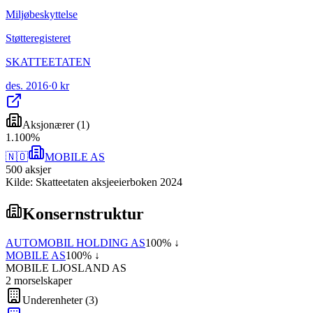
Miljøbeskyttelse
Støtteregisteret
SKATTEETATEN
des. 2016
·
0 kr
Aksjonærer
(
1
)
1
.
100
%
🇳🇴
MOBILE AS
500
aksjer
Kilde: Skatteetaten aksjeeierboken 2024
Konsernstruktur
AUTOMOBIL HOLDING AS
100
% ↓
MOBILE AS
100
% ↓
MOBILE LJOSLAND AS
2
morselskap
er
Underenheter
(
3
)