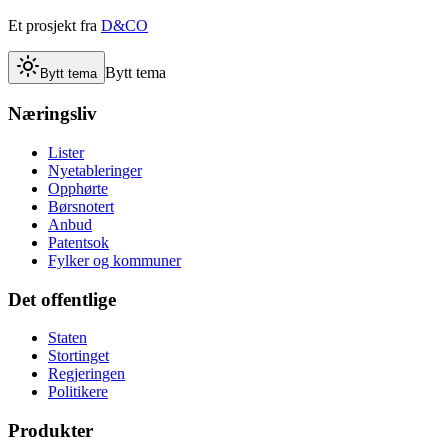
Et prosjekt fra
D&CO
Bytt tema
Bytt tema
Næringsliv
Lister
Nyetableringer
Opphørte
Børsnotert
Anbud
Patentsok
Fylker og kommuner
Det offentlige
Staten
Stortinget
Regjeringen
Politikere
Produkter