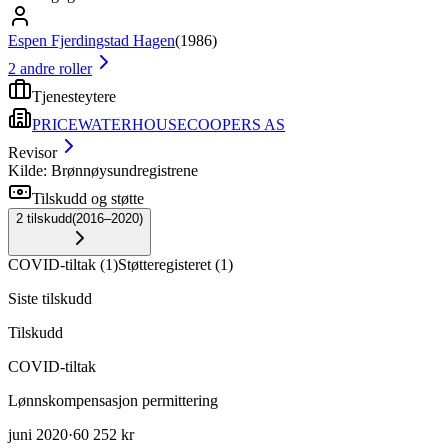
Espen Fjerdingstad Hagen
(
1986
)
2
andre roller
Tjenesteytere
PRICEWATERHOUSECOOPERS AS
Revisor
Kilde: Brønnøysundregistrene
Tilskudd og støtte
2
tilskudd
(
2016–2020
)
COVID-tiltak
(
1
)
Støtteregisteret
(
1
)
Siste tilskudd
Tilskudd
COVID-tiltak
Lønnskompensasjon permittering
juni 2020
·
60 252 kr