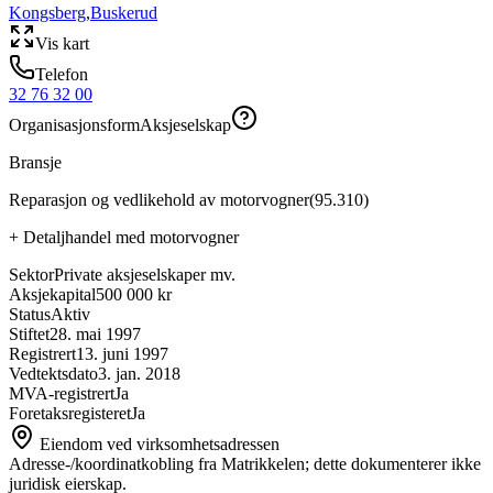
Kongsberg
,
Buskerud
Vis kart
Telefon
32 76 32 00
Organisasjonsform
Aksjeselskap
Bransje
Reparasjon og vedlikehold av motorvogner
(
95.310
)
+
Detaljhandel med motorvogner
Sektor
Private aksjeselskaper mv.
Aksjekapital
500 000 kr
Status
Aktiv
Stiftet
28. mai 1997
Registrert
13. juni 1997
Vedtektsdato
3. jan. 2018
MVA-registrert
Ja
Foretaksregisteret
Ja
Eiendom ved virksomhetsadressen
Adresse-/koordinatkobling fra Matrikkelen; dette dokumenterer ikke
juridisk eierskap.