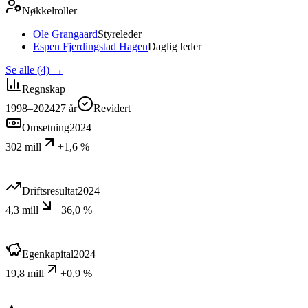
Nøkkelroller
Ole Grangaard
Styreleder
Espen Fjerdingstad Hagen
Daglig leder
Se alle (4)
→
Regnskap
1998–2024
27
år
Revidert
Omsetning
2024
302 mill
+1,6 %
Driftsresultat
2024
4,3 mill
−36,0 %
Egenkapital
2024
19,8 mill
+0,9 %