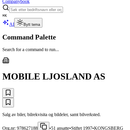
Companybook
⌘
K
AI
Bytt tema
Command Palette
Search for a command to run...
MOBILE LJOSLAND AS
Salg av biler, bilrekvisita og bildeler, samt bilverksted.
Org.nr:
978627188
•
51
ansatte
•
Stiftet
1997
•
KONGSBERG