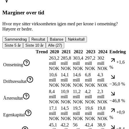
Marginer over tid
Hvor mye sitter virksomheten igjen med per krone i omsetning?
Høyere er bedre.
Sammendrag
Resultat
Balanse
Nøkkeltall
Siste 5 år
Siste 10 år
Alle (27)
Trend
2020
2021
2022
2023
2024
Endring
263,2
285,8
303,4
297,2
302
+1,6
mill
mill
mill
mill
mill
Omsetning
%
NOK
NOK
NOK
NOK
NOK
10,6
14,1
14,6
6,8
4,3
mill
mill
mill
mill
mill
Driftsresultat
−36,0 %
NOK
NOK
NOK
NOK
NOK
8,4
10,9
11,2
4,2
2,3
mill
mill
mill
mill
mill
Årsresultat
−46,8 %
NOK
NOK
NOK
NOK
NOK
17,1
14,5
19,5
19,6
19,8
+0,9
mill
mill
mill
mill
mill
Egenkapital
%
NOK
NOK
NOK
NOK
NOK
45,1
42,2
56
42,4
38,9
−8,4