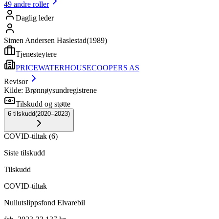
49
andre roller
Daglig leder
Simen Andersen Haslestad
(
1989
)
Tjenesteytere
PRICEWATERHOUSECOOPERS AS
Revisor
Kilde: Brønnøysundregistrene
Tilskudd og støtte
6
tilskudd
(
2020–2023
)
COVID-tiltak
(
6
)
Siste tilskudd
Tilskudd
COVID-tiltak
Nullutslippsfond Elvarebil