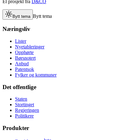
Et prosjekt fra
D&CO
Bytt tema
Bytt tema
Næringsliv
Lister
Nyetableringer
Opphørte
Børsnotert
Anbud
Patentsok
Fylker og kommuner
Det offentlige
Staten
Stortinget
Regjeringen
Politikere
Produkter
beta