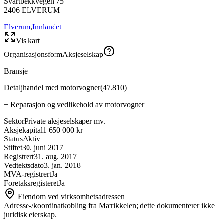
Svartbekkvegen 75
2406
ELVERUM
Elverum
,
Innlandet
Vis kart
Organisasjonsform
Aksjeselskap
Bransje
Detaljhandel med motorvogner
(
47.810
)
+
Reparasjon og vedlikehold av motorvogner
Sektor
Private aksjeselskaper mv.
Aksjekapital
1 650 000 kr
Status
Aktiv
Stiftet
30. juni 2017
Registrert
31. aug. 2017
Vedtektsdato
3. jan. 2018
MVA-registrert
Ja
Foretaksregisteret
Ja
Eiendom ved virksomhetsadressen
Adresse-/koordinatkobling fra Matrikkelen; dette dokumenterer ikke
juridisk eierskap.