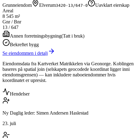
Grunneiendom
Elverum
Uavklart eierskap
3420-13/647-0
Areal
8 545 m²
Gnr / Bnr
13
/
647
Annen forretningsbygning
(
Tatt i bruk
)
Bekreftet bygg
Se eiendommen i detalj
Eiendomsdata fra Kartverket Matrikkelen via Geonorge. Koblingen
baseres på spatial join (selskapets geocodede koordinat ligger inni
eiendomsgrensen) — kan inkludere naboeiendommer hvis
koordinatet er upresist.
Hendelser
Ny Daglig leder: Simen Andersen Haslestad
23. juli