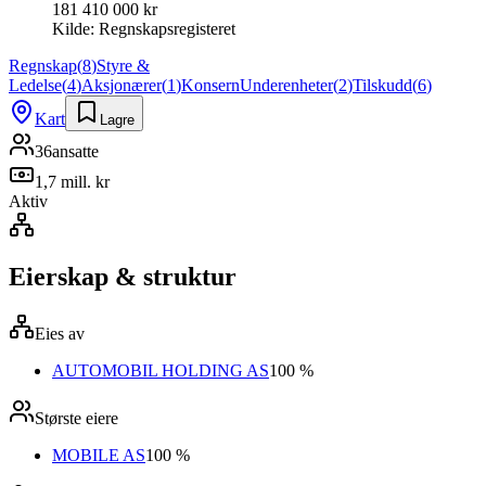
181 410 000 kr
Kilde:
Regnskapsregisteret
Regnskap
(
8
)
Styre &
Ledelse
(
4
)
Aksjonærer
(
1
)
Konsern
Underenheter
(
2
)
Tilskudd
(
6
)
Kart
Lagre
36
ansatte
1,7 mill. kr
Aktiv
Eierskap & struktur
Eies av
AUTOMOBIL HOLDING AS
100 %
Største eiere
MOBILE AS
100 %