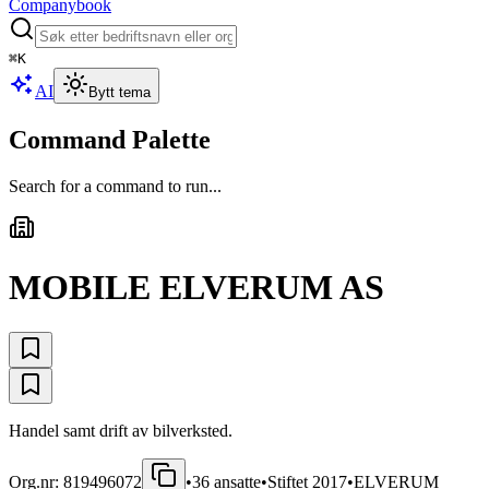
Companybook
⌘
K
AI
Bytt tema
Command Palette
Search for a command to run...
MOBILE ELVERUM AS
Handel samt drift av bilverksted.
Org.nr:
819496072
•
36
ansatte
•
Stiftet
2017
•
ELVERUM