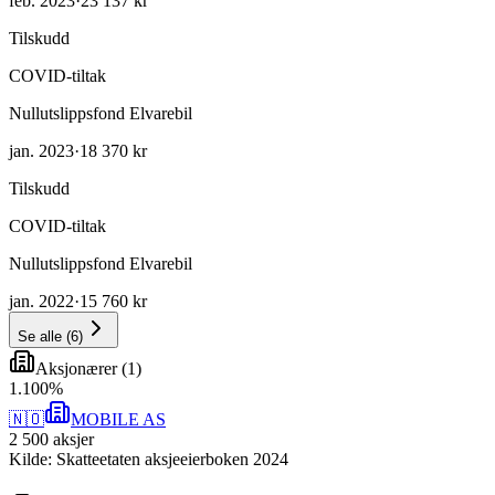
feb. 2023
·
23 137 kr
Tilskudd
COVID-tiltak
Nullutslippsfond Elvarebil
jan. 2023
·
18 370 kr
Tilskudd
COVID-tiltak
Nullutslippsfond Elvarebil
jan. 2022
·
15 760 kr
Se alle
(
6
)
Aksjonærer
(
1
)
1
.
100
%
🇳🇴
MOBILE AS
2 500
aksjer
Kilde: Skatteetaten aksjeeierboken 2024