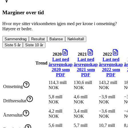
Marginer over tid
Hvor mye sitter virksomheten igjen med per krone i omsetning?
Høyere er bedre.
Sammendrag
Resultat
Balanse
Nøkkeltall
Siste 5 år
Siste 10 år
2020
2021
2022
Last ned
Last ned
Last ned
Trend
årsregnskap
årsregnskap
årsregnskap
å
2020
som
2021
som
2022
som
PDF
PDF
PDF
114,3 mill
130,6 mill
143,2 mill
18
Omsetning
NOK
NOK
NOK
N
5,8 mill
4,6 mill
−3,9 mill
−3
Driftsresultat
NOK
NOK
NOK
N
4,2 mill
3,4 mill
−3,6 mill
−4
Årsresultat
NOK
NOK
NOK
N
5,6 mill
5,7 mill
10,7 mill
8,