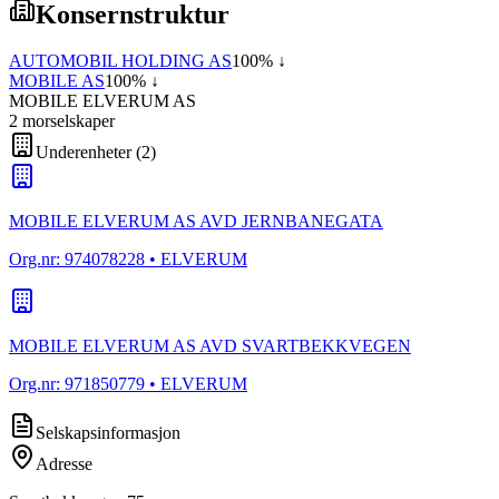
Konsernstruktur
AUTOMOBIL HOLDING AS
100
% ↓
MOBILE AS
100
% ↓
MOBILE ELVERUM AS
2
morselskap
er
Underenheter
(
2
)
MOBILE ELVERUM AS AVD JERNBANEGATA
Org.nr:
974078228
• ELVERUM
MOBILE ELVERUM AS AVD SVARTBEKKVEGEN
Org.nr:
971850779
• ELVERUM
Selskapsinformasjon
Adresse