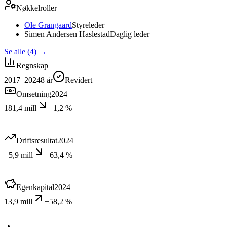
Nøkkelroller
Ole Grangaard
Styreleder
Simen Andersen Haslestad
Daglig leder
Se alle (4)
→
Regnskap
2017–2024
8
år
Revidert
Omsetning
2024
181,4 mill
−1,2 %
Driftsresultat
2024
−5,9 mill
−63,4 %
Egenkapital
2024
13,9 mill
+58,2 %