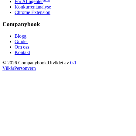
For AI-agenter
Konkurrentanalyse
Chrome Extension
Companybook
Blogg
Guider
Om oss
Kontakt
©
2026
Companybook
|
Utviklet av
0-1
Vilkår
Personvern