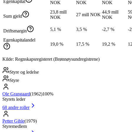
Egenkapital
NOK
NOK
NOK
N
23,8 mill
44,9 mill
59
27 mill NOK
Sum gjeld
NOK
NOK
N
5,1 %
3,5 %
-2,7 %
-2
Driftsmargin
Egenkapitalandel
19,0 %
17,5 %
19,2 %
1
Kilde: Regnskapsregisteret (Brønnøysundregistrene)
Styre og ledelse
Styre
Ole Grangaard
(
1962
)
100%
Styrets leder
68
andre roller
Petter Gihle
(
1979
)
Styremedlem