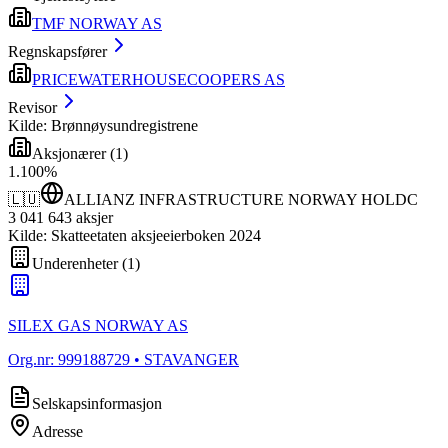
TMF NORWAY AS
Regnskapsfører
PRICEWATERHOUSECOOPERS AS
Revisor
Kilde: Brønnøysundregistrene
Aksjonærer
(
1
)
1
.
100
%
🇱🇺
ALLIANZ INFRASTRUCTURE NORWAY HOLDC
3 041 643
aksjer
Kilde: Skatteetaten aksjeeierboken 2024
Underenheter
(
1
)
SILEX GAS NORWAY AS
Org.nr:
999188729
• STAVANGER
Selskapsinformasjon
Adresse