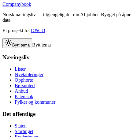
Companybook
Norsk næringsliv — tilgjengelig der din AI jobber. Bygget på åpne
data.
Et prosjekt fra
D&CO
Bytt tema
Bytt tema
Næringsliv
Lister
Nyetableringer
Opphørte
Børsnotert
Anbud
Patentsok
Fylker og kommuner
Det offentlige
Staten
Stortinget
Regjeringen