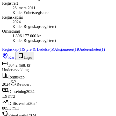
Registrert
26. mars 2011
Kilde:
Enhetsregisteret
Regnskapsår
2024
Kilde:
Regnskapsregisteret
Omsetning
1 896 177 000 kr
Kilde:
Regnskapsregisteret
Regnskap
(
1
)
Styre & Ledelse
(
5
)
Aksjonærer
(
1
)
Underenheter
(
1
)
Kart
Lagre
304,2 mill. kr
Under avvikling
Regnskap
2024
Revidert
Omsetning
2024
1,9 mrd
Driftsresultat
2024
805,3 mill
Egenkapital
2024