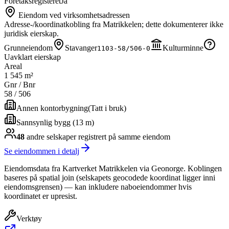
Foretaksregisteret
Ja
Eiendom ved virksomhetsadressen
Adresse-/koordinatkobling fra Matrikkelen; dette dokumenterer ikke
juridisk eierskap.
Grunneiendom
Stavanger
Kulturminne
1103-58/506-0
Uavklart eierskap
Areal
1 545 m²
Gnr / Bnr
58
/
506
Annen kontorbygning
(
Tatt i bruk
)
Sannsynlig bygg (13 m)
48
andre selskap
er
registrert på samme eiendom
Se eiendommen i detalj
Eiendomsdata fra Kartverket Matrikkelen via Geonorge. Koblingen
baseres på spatial join (selskapets geocodede koordinat ligger inni
eiendomsgrensen) — kan inkludere naboeiendommer hvis
koordinatet er upresist.
Verktøy