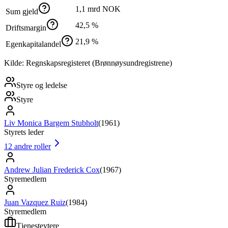
1,1 mrd NOK
Sum gjeld
42,5 %
Driftsmargin
21,9 %
Egenkapitalandel
Kilde: Regnskapsregisteret (Brønnøysundregistrene)
Styre og ledelse
Styre
Liv Monica Bargem Stubholt
(
1961
)
Styrets leder
12
andre roller
Andrew Julian Frederick Cox
(
1967
)
Styremedlem
Juan Vazquez Ruiz
(
1984
)
Styremedlem
Tjenesteytere