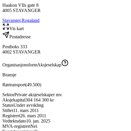
Haakon VIIs gate 8
4005
STAVANGER
Stavanger
,
Rogaland
Vis kart
Postadresse
Postboks 333
4002
STAVANGER
Organisasjonsform
Aksjeselskap
Bransje
Rørtransport
(
49.500
)
Sektor
Private aksjeselskaper mv.
Aksjekapital
304 164 300 kr
Status
Under avvikling
Stiftet
11. mars 2011
Registrert
26. mars 2011
Vedtektsdato
10. jan. 2025
MVA-registrert
Nei