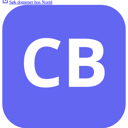
Søk domener hos Norid
CB