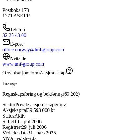
Postboks 173
1371
ASKER
Telefon
32 25 43 00
E-post
office.norway@tmf-group.com
Nettside
www.tmf-group.com
Organisasjonsform
Aksjeselskap
Bransje
Regnskapsføring og bokføring
(
69.202
)
Sektor
Private aksjeselskaper mv.
Aksjekapital
39 593 000 kr
Status
Aktiv
Stiftet
10. april 2006
Registrert
29. juli 2006
Vedtektsdato
31. mars 2025
MVA-registrert
Ja