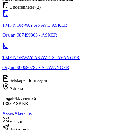
Underenheter
(
2
)
TMF NORWAY AS AVD ASKER
Org.nr:
987499303
• ASKER
TMF NORWAY AS AVD STAVANGER
Org.nr:
990680787
• STAVANGER
Selskapsinformasjon
Adresse
Hagaløkkveien 26
1383
ASKER
Asker
,
Akershus
Vis kart
Postadresse