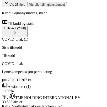
Vis
25
flere
Vis alle (
184
gjenstående)
Kilde: Brønnøysundregistrene
Tilskudd og støtte
1
tilskudd
(
2020
)
COVID-tiltak
(
1
)
Siste tilskudd
Tilskudd
COVID-tiltak
Lønnskompensasjon permittering
juli 2020
·
17 307 kr
Aksjonærer
(
1
)
1
.
100
%
🇳🇱
TMF HOLDING INTERNATIONAL BV
39 593
aksjer
Kilde: Skatteetaten aksjeeierboken 2024