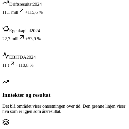
Driftsresultat
2024
11,1 mill
+115,6 %
Egenkapital
2024
22,3 mill
+53,9 %
EBITDA
2024
11 t
+110,8 %
Inntekter og resultat
Det blå området viser omsetningen over tid. Den grønne linjen viser
hva som er igjen som årsresultat.