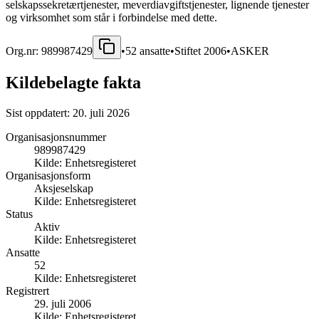
selskapssekretærtjenester, meverdiavgiftstjenester, lignende tjenester
og virksomhet som står i forbindelse med dette.
Org.nr:
989987429
•
52
ansatte
•
Stiftet
2006
•
ASKER
Kildebelagte fakta
Sist oppdatert:
20. juli 2026
Organisasjonsnummer
989987429
Kilde:
Enhetsregisteret
Organisasjonsform
Aksjeselskap
Kilde:
Enhetsregisteret
Status
Aktiv
Kilde:
Enhetsregisteret
Ansatte
52
Kilde:
Enhetsregisteret
Registrert
29. juli 2006
Kilde:
Enhetsregisteret