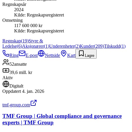
Regnskapsår
2024
Kilde:
Regnskapsregisteret
Omsetning
117 600 000 kr
Kilde:
Regnskapsregisteret
Regnskap
(
19
)
Styre &
Ledelse
(
6
)
Aksjonærer
(
1
)
Underenheter
(
2
)
Kunder
(
209
)
Tilskudd
(
1
)
Ring
E-post
Nettside
Kart
Lagre
52
ansatte
39,6 mill. kr
Aktiv
Digitalt
Oppdatert
4. jan. 2026
tmf-group.com
TMF Group | Global compliance and governance
experts | TMF Group