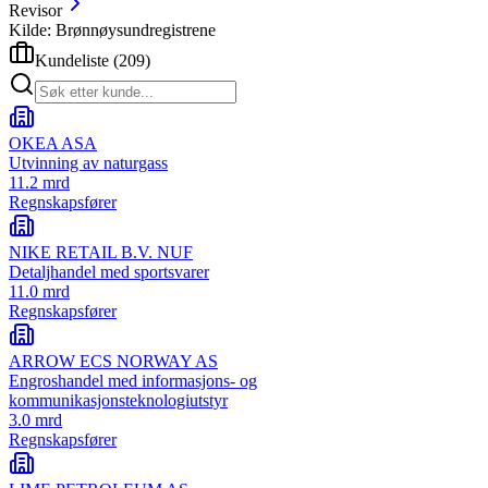
Revisor
Kilde: Brønnøysundregistrene
Kundeliste
(
209
)
OKEA ASA
Utvinning av naturgass
11.2 mrd
Regnskapsfører
NIKE RETAIL B.V. NUF
Detaljhandel med sportsvarer
11.0 mrd
Regnskapsfører
ARROW ECS NORWAY AS
Engroshandel med informasjons- og
kommunikasjonsteknologiutstyr
3.0 mrd
Regnskapsfører