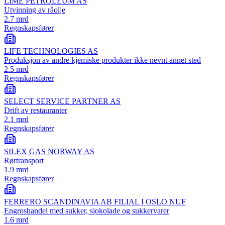
LIME PETROLEUM AS
Utvinning av råolje
2.7 mrd
Regnskapsfører
LIFE TECHNOLOGIES AS
Produksjon av andre kjemiske produkter ikke nevnt annet sted
2.5 mrd
Regnskapsfører
SELECT SERVICE PARTNER AS
Drift av restauranter
2.1 mrd
Regnskapsfører
SILEX GAS NORWAY AS
Rørtransport
1.9 mrd
Regnskapsfører
FERRERO SCANDINAVIA AB FILIAL I OSLO NUF
Engroshandel med sukker, sjokolade og sukkervarer
1.6 mrd