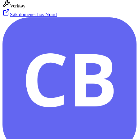
Verktøy
Søk domener hos Norid
CB