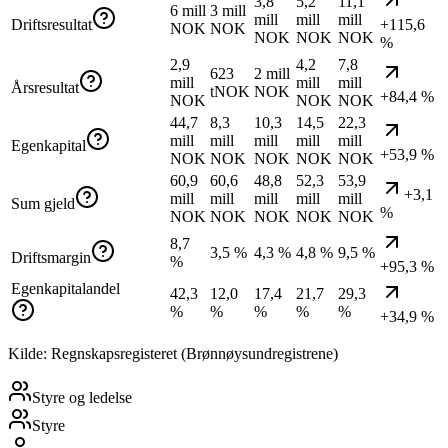
3,8
5,2
11,1
6 mill
3 mill
mill
mill
mill
Driftsresultat
+115,6
NOK
NOK
NOK
NOK
NOK
%
2,9
4,2
7,8
623
2 mill
mill
mill
mill
Årsresultat
tNOK
NOK
+84,4 %
NOK
NOK
NOK
44,7
8,3
10,3
14,5
22,3
mill
mill
mill
mill
mill
Egenkapital
+53,9 %
NOK
NOK
NOK
NOK
NOK
60,9
60,6
48,8
52,3
53,9
+3,1
mill
mill
mill
mill
mill
Sum gjeld
%
NOK
NOK
NOK
NOK
NOK
8,7
3,5 %
4,3 %
4,8 %
9,5 %
Driftsmargin
%
+95,3 %
Egenkapitalandel
42,3
12,0
17,4
21,7
29,3
%
%
%
%
%
+34,9 %
Kilde: Regnskapsregisteret (Brønnøysundregistrene)
Styre og ledelse
Styre