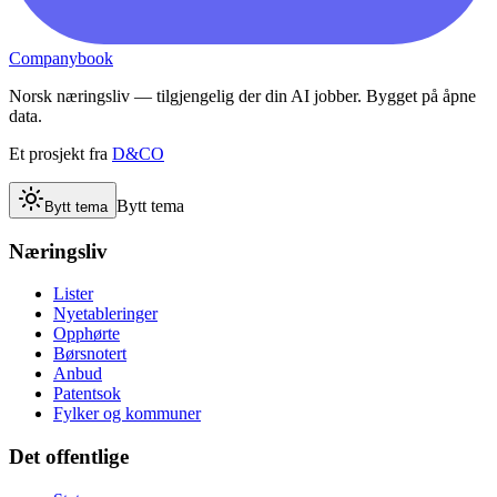
Companybook
Norsk næringsliv — tilgjengelig der din AI jobber. Bygget på åpne
data.
Et prosjekt fra
D&CO
Bytt tema
Bytt tema
Næringsliv
Lister
Nyetableringer
Opphørte
Børsnotert
Anbud
Patentsok
Fylker og kommuner
Det offentlige