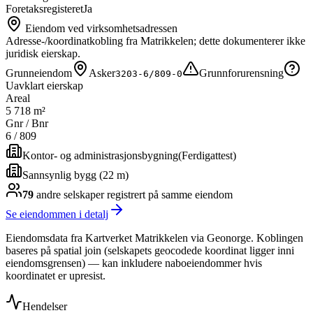
Foretaksregisteret
Ja
Eiendom ved virksomhetsadressen
Adresse-/koordinatkobling fra Matrikkelen; dette dokumenterer ikke
juridisk eierskap.
Grunneiendom
Asker
Grunnforurensning
3203-6/809-0
Uavklart eierskap
Areal
5 718 m²
Gnr / Bnr
6
/
809
Kontor- og administrasjonsbygning
(
Ferdigattest
)
Sannsynlig bygg (22 m)
79
andre selskap
er
registrert på samme eiendom
Se eiendommen i detalj
Eiendomsdata fra Kartverket Matrikkelen via Geonorge. Koblingen
baseres på spatial join (selskapets geocodede koordinat ligger inni
eiendomsgrensen) — kan inkludere naboeiendommer hvis
koordinatet er upresist.
Hendelser