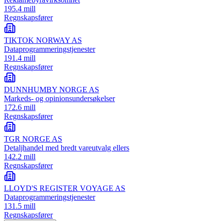
195.4 mill
Regnskapsfører
TIKTOK NORWAY AS
Dataprogrammeringstjenester
191.4 mill
Regnskapsfører
DUNNHUMBY NORGE AS
Markeds- og opinionsundersøkelser
172.6 mill
Regnskapsfører
TGR NORGE AS
Detaljhandel med bredt vareutvalg ellers
142.2 mill
Regnskapsfører
LLOYD'S REGISTER VOYAGE AS
Dataprogrammeringstjenester
131.5 mill
Regnskapsfører