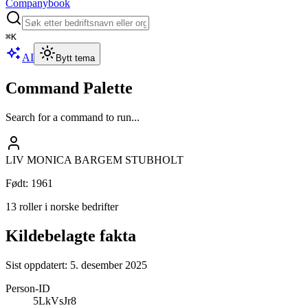
Companybook
⌘
K
AI
Bytt tema
Command Palette
Search for a command to run...
LIV MONICA BARGEM STUBHOLT
Født
:
1961
13 roller i norske bedrifter
Kildebelagte fakta
Sist oppdatert:
5. desember 2025
Person-ID
5LkVsJr8