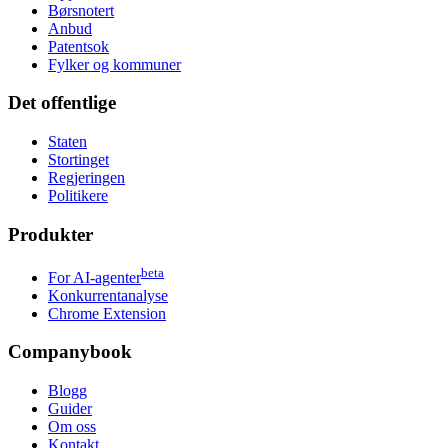
Børsnotert
Anbud
Patentsok
Fylker og kommuner
Det offentlige
Staten
Stortinget
Regjeringen
Politikere
Produkter
beta
For AI-agenter
Konkurrentanalyse
Chrome Extension
Companybook
Blogg
Guider
Om oss
Kontakt