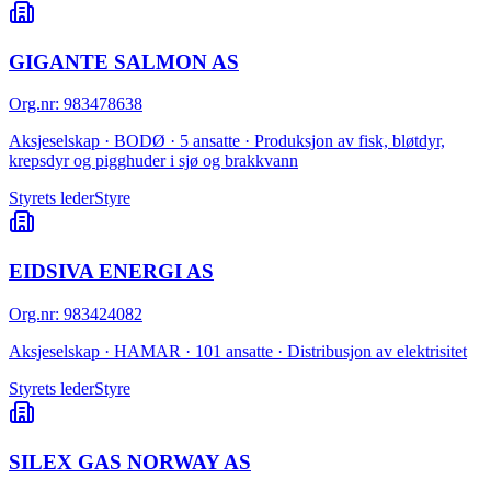
GIGANTE SALMON AS
Org.nr
:
983478638
Aksjeselskap · BODØ · 5 ansatte · Produksjon av fisk, bløtdyr,
krepsdyr og pigghuder i sjø og brakkvann
Styrets leder
Styre
EIDSIVA ENERGI AS
Org.nr
:
983424082
Aksjeselskap · HAMAR · 101 ansatte · Distribusjon av elektrisitet
Styrets leder
Styre
SILEX GAS NORWAY AS