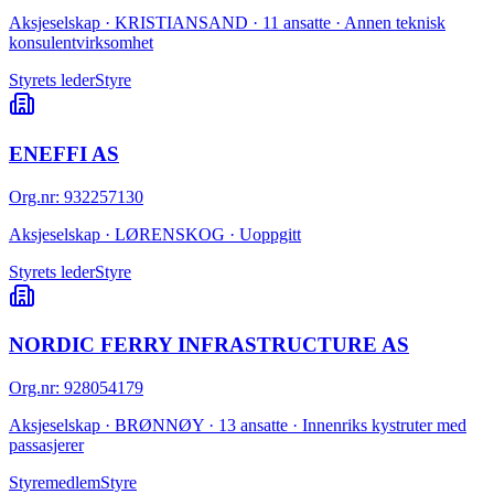
Aksjeselskap · KRISTIANSAND · 11 ansatte · Annen teknisk
konsulentvirksomhet
Styrets leder
Styre
ENEFFI AS
Org.nr
:
932257130
Aksjeselskap · LØRENSKOG · Uoppgitt
Styrets leder
Styre
NORDIC FERRY INFRASTRUCTURE AS
Org.nr
:
928054179
Aksjeselskap · BRØNNØY · 13 ansatte · Innenriks kystruter med
passasjerer
Styremedlem
Styre