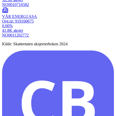
NO0010716582
VÅR ENERGI ASA
Org.nr:
919160675
0.00
%
41.8K
aksjer
NO0011202772
Kilde: Skatteetaten aksjeeierboken 2024
CB