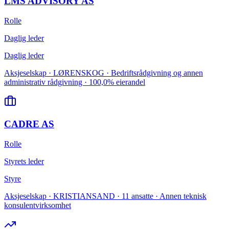
LMS ADVISORY AS
Rolle
Daglig leder
Daglig leder
Aksjeselskap · LØRENSKOG · Bedriftsrådgivning og annen
administrativ rådgivning · 100,0% eierandel
CADRE AS
Rolle
Styrets leder
Styre
Aksjeselskap · KRISTIANSAND · 11 ansatte · Annen teknisk
konsulentvirksomhet