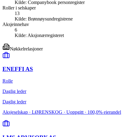
Kilde:
Companybook personregister
Roller i selskaper
13
Kilde:
Brønnøysundregistrene
Aksjeinnehav
6
Kilde:
Aksjonærregisteret
Nøkkelrelasjoner
ENEFFI AS
Rolle
Daglig leder
Daglig leder
Aksjeselskap · LØRENSKOG · Uoppgitt · 100,0% eierandel