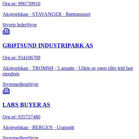
Org.nr
:
996739910
Aksjeselskap · STAVANGER · Rørtransport
Styrets leder
Styre
GRØTSUND INDUSTRIPARK AS
Org.nr
:
934106709
Aksjeselskap · TROMSØ · 5 ansatte · Utleie av egen eller leid fast
eiendom
Styremedlem
Styre
LARS BUYER AS
Org.nr
:
935727480
Aksjeselskap · BERGEN · Uoppgitt
Styremedlem
Styre