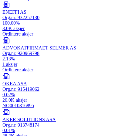
ENEFFI AS
Org.nr:
932257130
100.00
%
3.0K
aksjer
Ordinære aksjer
ADVOKATFIRMAET SELMER AS
Org.nr:
920969798
2.13
%
1
aksjer
Ordinære aksjer
OKEA ASA
Org.nr:
915419062
0.02
%
20.0K
aksjer
NO0010816895
AKER SOLUTIONS ASA
Org.nr:
913748174
0.01
%
38.3K
aksjer