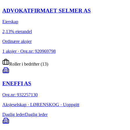
ADVOKATFIRMAET SELMER AS
Eierskap
2,13% eierandel
Ordinære aksjer
1 aksjer · Org.nr: 920969798
Roller i bedrifter
(
13
)
ENEFFI AS
Org.nr
:
932257130
Aksjeselskap · LØRENSKOG · Uoppgitt
Daglig leder
Daglig leder