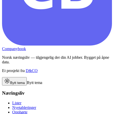
Companybook
Norsk næringsliv — tilgjengelig der din AI jobber. Bygget på åpne
data.
Et prosjekt fra
D&CO
Bytt tema
Bytt tema
Næringsliv
Lister
Nyetableringer
Opphørte