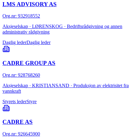
LMS ADVISORY AS
Org.nr
:
932918552
Aksjeselskap · LØRENSKOG · Bedriftsrådgivning og annen
administrativ rådgivning
Daglig leder
Daglig leder
CADRE GROUP AS
Org.nr
:
928768260
Aksjeselskap · KRISTIANSAND · Produksjon av elektrisitet fra
vannkraft
Styrets leder
Styre
CADRE AS
Org.nr
:
926645900