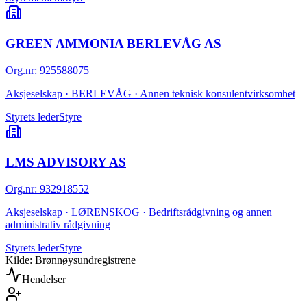
GREEN AMMONIA BERLEVÅG AS
Org.nr
:
925588075
Aksjeselskap · BERLEVÅG · Annen teknisk konsulentvirksomhet
Styrets leder
Styre
LMS ADVISORY AS
Org.nr
:
932918552
Aksjeselskap · LØRENSKOG · Bedriftsrådgivning og annen
administrativ rådgivning
Styrets leder
Styre
Kilde: Brønnøysundregistrene
Hendelser