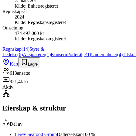
2. mars 2011
Kilde:
Enhetsregisteret
Regnskapsår
2024
Kilde:
Regnskapsregisteret
Omsetning
474 497 000 kr
Kilde:
Regnskapsregisteret
Regnskap
(
14
)
Styre &
Ledelse
(
6
)
Aksjonærer
(
1
)
Konsern
Portefølje
(
1
)
Underenheter
(
4
)
Tilsku
Kart
Lagre
613
ansatte
921,4k kr
Aktiv
Eierskap & struktur
Del av
Lerøy Seafood Group
Datterselskap
100 %