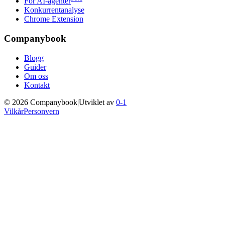
For AI-agenter
Konkurrentanalyse
Chrome Extension
Companybook
Blogg
Guider
Om oss
Kontakt
©
2026
Companybook
|
Utviklet av
0-1
Vilkår
Personvern