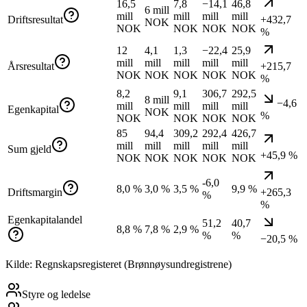
16,5
7,8
−14,1
46,8
6 mill
mill
mill
mill
mill
Driftsresultat
+432,7
NOK
NOK
NOK
NOK
NOK
%
12
4,1
1,3
−22,4
25,9
mill
mill
mill
mill
mill
Årsresultat
+215,7
NOK
NOK
NOK
NOK
NOK
%
8,2
9,1
306,7
292,5
8 mill
−4,6
mill
mill
mill
mill
Egenkapital
NOK
%
NOK
NOK
NOK
NOK
85
94,4
309,2
292,4
426,7
mill
mill
mill
mill
mill
Sum gjeld
+45,9 %
NOK
NOK
NOK
NOK
NOK
-6,0
8,0 %
3,0 %
3,5 %
9,9 %
Driftsmargin
+265,3
%
%
Egenkapitalandel
51,2
40,7
8,8 %
7,8 %
2,9 %
%
%
−20,5 %
Kilde: Regnskapsregisteret (Brønnøysundregistrene)
Styre og ledelse