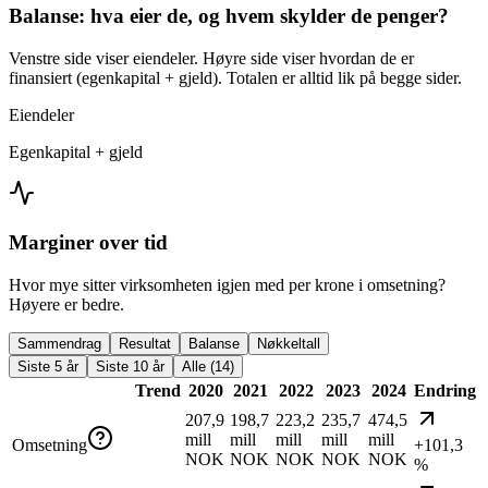
Balanse: hva eier de, og hvem skylder de penger?
Venstre side viser eiendeler. Høyre side viser hvordan de er
finansiert (egenkapital + gjeld). Totalen er alltid lik på begge sider.
Eiendeler
Egenkapital + gjeld
Marginer over tid
Hvor mye sitter virksomheten igjen med per krone i omsetning?
Høyere er bedre.
Sammendrag
Resultat
Balanse
Nøkkeltall
Siste 5 år
Siste 10 år
Alle (14)
Trend
2020
2021
2022
2023
2024
Endring
207,9
198,7
223,2
235,7
474,5
mill
mill
mill
mill
mill
Omsetning
+101,3
NOK
NOK
NOK
NOK
NOK
%