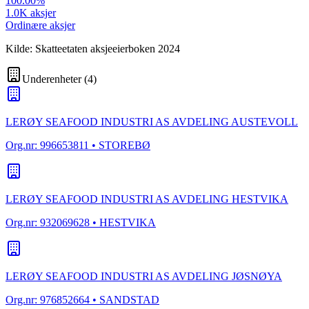
100.00
%
1.0K
aksjer
Ordinære aksjer
Kilde: Skatteetaten aksjeeierboken 2024
Underenheter
(
4
)
LERØY SEAFOOD INDUSTRI AS AVDELING AUSTEVOLL
Org.nr:
996653811
• STOREBØ
LERØY SEAFOOD INDUSTRI AS AVDELING HESTVIKA
Org.nr:
932069628
• HESTVIKA
LERØY SEAFOOD INDUSTRI AS AVDELING JØSNØYA
Org.nr:
976852664
• SANDSTAD