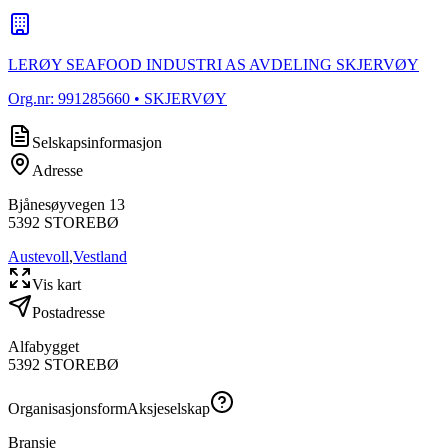
LERØY SEAFOOD INDUSTRI AS AVDELING SKJERVØY
Org.nr:
991285660
• SKJERVØY
Selskapsinformasjon
Adresse
Bjånesøyvegen 13
5392
STOREBØ
Austevoll
,
Vestland
Vis kart
Postadresse
Alfabygget
5392
STOREBØ
Organisasjonsform
Aksjeselskap
Bransje