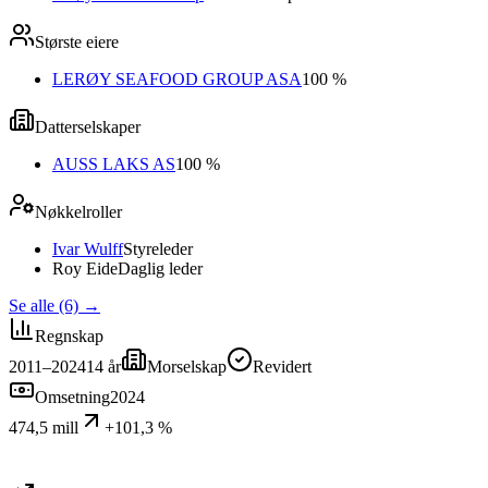
Største eiere
LERØY SEAFOOD GROUP ASA
100 %
Datterselskaper
AUSS LAKS AS
100 %
Nøkkelroller
Ivar Wulff
Styreleder
Roy Eide
Daglig leder
Se alle (6)
→
Regnskap
2011–2024
14
år
Morselskap
Revidert
Omsetning
2024
474,5 mill
+101,3 %