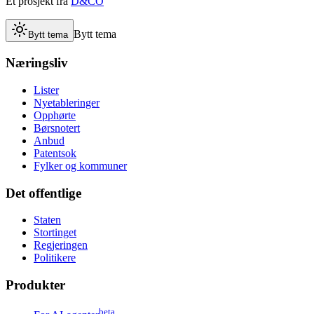
Et prosjekt fra
D&CO
Bytt tema
Bytt tema
Næringsliv
Lister
Nyetableringer
Opphørte
Børsnotert
Anbud
Patentsok
Fylker og kommuner
Det offentlige
Staten
Stortinget
Regjeringen
Politikere
Produkter
beta