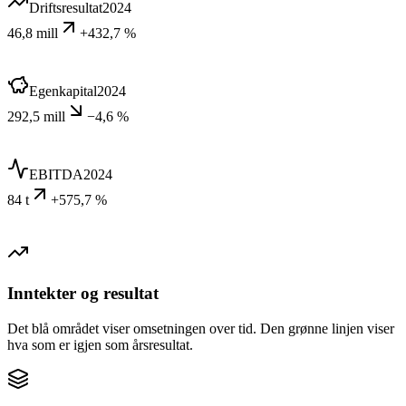
Driftsresultat
2024
46,8 mill
+432,7 %
Egenkapital
2024
292,5 mill
−4,6 %
EBITDA
2024
84 t
+575,7 %
Inntekter og resultat
Det blå området viser omsetningen over tid. Den grønne linjen viser
hva som er igjen som årsresultat.