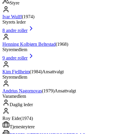
Styre
Ivar Wulff
(
1974
)
Styrets leder
8
andre roller
Henning Kolbjørn Beltestad
(
1968
)
Styremedlem
9
andre roller
Kim Fjellheim
(
1984
)
Ansattvalgt
Styremedlem
Andrius Nagornovas
(
1979
)
Ansattvalgt
Varamedlem
Daglig leder
Roy Eide
(
1974
)
Tjenesteytere