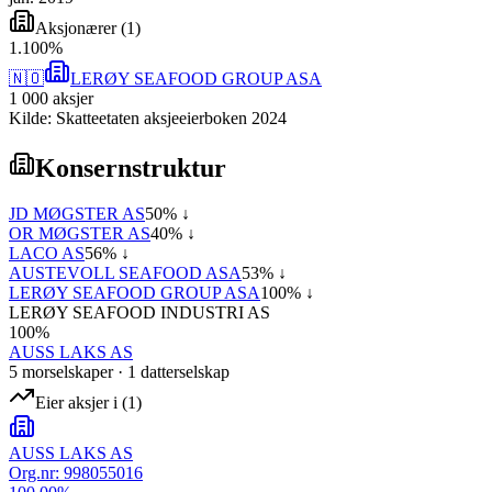
Aksjonærer
(
1
)
1
.
100
%
🇳🇴
LERØY SEAFOOD GROUP ASA
1 000
aksjer
Kilde: Skatteetaten aksjeeierboken 2024
Konsernstruktur
JD MØGSTER AS
50
% ↓
OR MØGSTER AS
40
% ↓
LACO AS
56
% ↓
AUSTEVOLL SEAFOOD ASA
53
% ↓
LERØY SEAFOOD GROUP ASA
100
% ↓
LERØY SEAFOOD INDUSTRI AS
100
%
AUSS LAKS AS
5
morselskap
er
·
1
datterselskap
Eier aksjer i
(
1
)
AUSS LAKS AS
Org.nr:
998055016