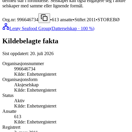
dermed står i forbindelse. Selskapet kan også engasjere seg i andre
selskaper med samme eller lignende formål.
Org.nr:
996646734
•
613
ansatte
•
Stiftet
2011
•
STOREBØ
Lerøy Seafood Group
(
Datterselskap
· 100 %
)
Kildebelagte fakta
Sist oppdatert:
20. juli 2026
Organisasjonsnummer
996646734
Kilde:
Enhetsregisteret
Organisasjonsform
Aksjeselskap
Kilde:
Enhetsregisteret
Status
Aktiv
Kilde:
Enhetsregisteret
Ansatte
613
Kilde:
Enhetsregisteret
Registrert