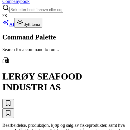
Companybook
⌘
K
AI
Bytt tema
Command Palette
Search for a command to run...
LERØY SEAFOOD
INDUSTRI AS
Bearbeidelse, produksjon, kjøp og salg av fiskeprodukter, samt hva