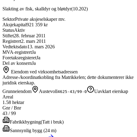
Slakting av fisk, skalldyr og bløtdyr
(
10.202
)
Sektor
Private aksjeselskaper mv.
Aksjekapital
921 359 kr
Status
Aktiv
Stiftet
28. februar 2011
Registrert
2. mars 2011
Vedtektsdato
13. mars 2026
MVA-registrert
Ja
Foretaksregisteret
Ja
Del av konsern
Ja
Eiendom ved virksomhetsadressen
Adresse-/koordinatkobling fra Matrikkelen; dette dokumenterer ikke
juridisk eierskap.
Grunneiendom
Austevoll
Uavklart eierskap
4625-43/99-0
Areal
1.58 hektar
Gnr / Bnr
43
/
99
Fabrikkbygning
(
Tatt i bruk
)
Sannsynlig bygg (24 m)