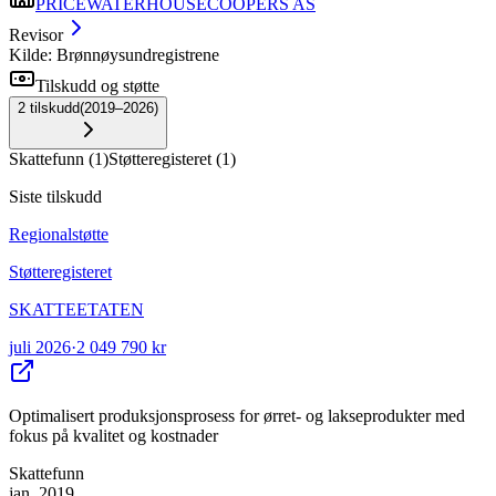
PRICEWATERHOUSECOOPERS AS
Revisor
Kilde: Brønnøysundregistrene
Tilskudd og støtte
2
tilskudd
(
2019–2026
)
Skattefunn
(
1
)
Støtteregisteret
(
1
)
Siste tilskudd
Regionalstøtte
Støtteregisteret
SKATTEETATEN
juli 2026
·
2 049 790 kr
Optimalisert produksjonsprosess for ørret- og lakseprodukter med
fokus på kvalitet og kostnader
Skattefunn
jan. 2019