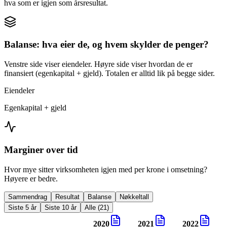
hva som er igjen som årsresultat.
Balanse: hva eier de, og hvem skylder de penger?
Venstre side viser eiendeler. Høyre side viser hvordan de er
finansiert (egenkapital + gjeld). Totalen er alltid lik på begge sider.
Eiendeler
Egenkapital + gjeld
Marginer over tid
Hvor mye sitter virksomheten igjen med per krone i omsetning?
Høyere er bedre.
Sammendrag
Resultat
Balanse
Nøkkeltall
Siste 5 år
Siste 10 år
Alle (21)
2020
2021
2022