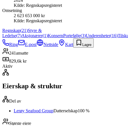
2024
Kilde:
Regnskapsregisteret
Omsetning
2 623 653 000 kr
Kilde:
Regnskapsregisteret
Regnskap
(
21
)
Styre &
Ledelse
(
7
)
Aksjonærer
(
1
)
Konsern
Portefølje
(
3
)
Underenheter
(
16
)
Tilsk
Ring
E-post
Nettside
Kart
Lagre
241
ansatte
829,6k kr
Aktiv
Eierskap & struktur
Del av
Lerøy Seafood Group
Datterselskap
100 %
Største eiere