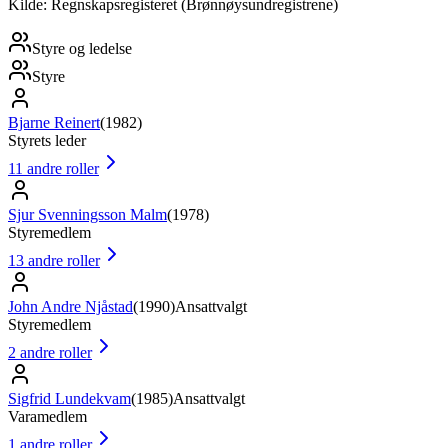
Kilde: Regnskapsregisteret (Brønnøysundregistrene)
Styre og ledelse
Styre
Bjarne Reinert
(
1982
)
Styrets leder
11
andre roller
Sjur Svenningsson Malm
(
1978
)
Styremedlem
13
andre roller
John Andre Njåstad
(
1990
)
Ansattvalgt
Styremedlem
2
andre roller
Sigfrid Lundekvam
(
1985
)
Ansattvalgt
Varamedlem
1
andre roller