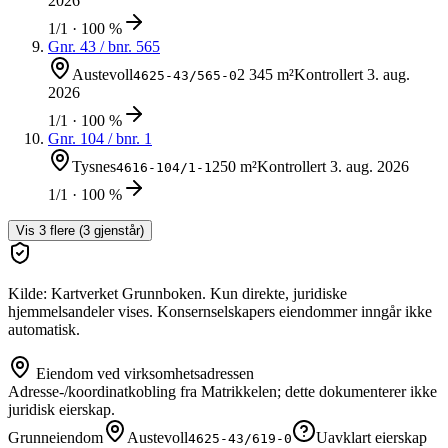
2026
1/1 · 100 %
Gnr.
43
/ bnr.
565
Austevoll
2 345 m²
Kontrollert
3. aug.
4625-43/565-0
2026
1/1 · 100 %
Gnr.
104
/ bnr.
1
Tysnes
250 m²
Kontrollert
3. aug. 2026
4616-104/1-1
1/1 · 100 %
Vis
3
flere (
3
gjenstår)
Kilde: Kartverket Grunnboken. Kun direkte, juridiske
hjemmelsandeler vises. Konsernselskapers eiendommer inngår ikke
automatisk.
Eiendom ved virksomhetsadressen
Adresse-/koordinatkobling fra Matrikkelen; dette dokumenterer ikke
juridisk eierskap.
Grunneiendom
Austevoll
Uavklart eierskap
4625-43/619-0