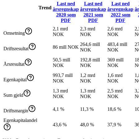
Last ned
Last ned
Last ned
Trend
årsregnskap
årsregnskap
årsregnskap
å
2020
som
2021
som
2022
som
PDF
PDF
PDF
2,1 mrd
2,3 mrd
2,6 mrd
2,
Omsetning
NOK
NOK
NOK
N
264,6 mill
483,4 mill
27
86 mill NOK
Driftsresultat
NOK
NOK
N
50,5 mill
192,8 mill
369 mill
18
Årsresultat
NOK
NOK
NOK
N
993,7 mill
1,2 mrd
1,6 mrd
1,
Egenkapital
NOK
NOK
NOK
N
1,3 mrd
1,3 mrd
2,5 mrd
3,
Sum gjeld
NOK
NOK
NOK
N
4,1 %
11,3 %
18,6 %
1
Driftsmargin
Egenkapitalandel
43,6 %
48,0 %
37,9 %
3