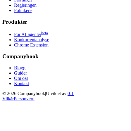
Regjeringen
Politikere
Produkter
beta
For AI-agenter
Konkurrentanalyse
Chrome Extension
Companybook
Blogg
Guider
Om oss
Kontakt
©
2026
Companybook
|
Utviklet av
0-1
Vilkår
Personvern