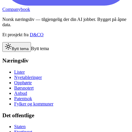
Companybook
Norsk næringsliv — tilgjengelig der din AI jobber. Bygget på åpne
data.
Et prosjekt fra
D&CO
Bytt tema
Bytt tema
Næringsliv
Lister
Nyetableringer
Opphørte
Børsnotert
Anbud
Patentsok
Fylker og kommuner
Det offentlige
Staten
Stortinget