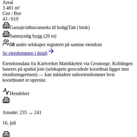
Areal
3 481 m²
Gnr / Bnr
43
/
619
Garasje/uthus/anneks til bolig
(
Tatt i bruk
)
Sannsynlig bygg (26 m)
58
andre selskap
er
registrert på samme eiendom
Se eiendommen i detalj
Eiendomsdata fra Kartverket Matrikkelen via Geonorge. Koblingen
baseres på spatial join (selskapets geocodede koordinat ligger inni
eiendomsgrensen) — kan inkludere naboeiendommer hvis
koordinatet er upresist.
Hendelser
Ansatte: 235 → 241
16. juli