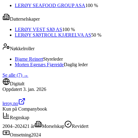
LERØY SEAFOOD GROUP ASA
100 %
Datterselskaper
LERØY VEST SJØ AS
100 %
LERØY SJØTROLL KJÆRELVA AS
50 %
Nøkkelroller
Bjarne Reinert
Styreleder
Morten Egenæs Fjæreide
Daglig leder
Se alle (7)
→
Digitalt
Oppdatert
3. jan. 2026
leroy.no
Kun på Companybook
Regnskap
2004–2024
21
år
Morselskap
Revidert
Omsetning
2024