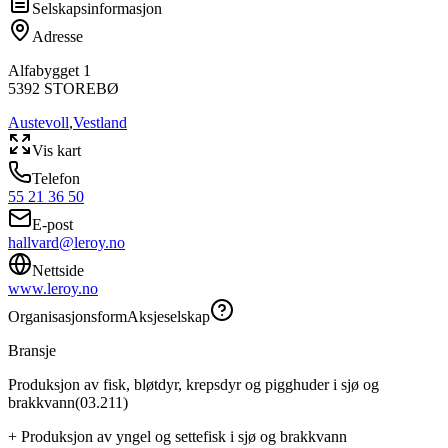
Selskapsinformasjon
Adresse
Alfabygget 1
5392
STOREBØ
Austevoll
,
Vestland
Vis kart
Telefon
55 21 36 50
E-post
hallvard@leroy.no
Nettside
www.leroy.no
Organisasjonsform
Aksjeselskap
Bransje
Produksjon av fisk, bløtdyr, krepsdyr og pigghuder i sjø og
brakkvann
(
03.211
)
+
Produksjon av yngel og settefisk i sjø og brakkvann