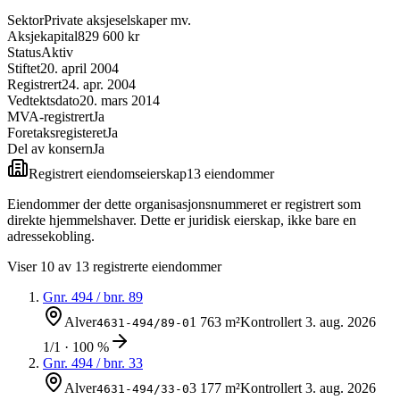
Sektor
Private aksjeselskaper mv.
Aksjekapital
829 600 kr
Status
Aktiv
Stiftet
20. april 2004
Registrert
24. apr. 2004
Vedtektsdato
20. mars 2014
MVA-registrert
Ja
Foretaksregisteret
Ja
Del av konsern
Ja
Registrert eiendomseierskap
13
eiendom
mer
Eiendommer der dette organisasjonsnummeret er registrert som
direkte hjemmelshaver. Dette er juridisk eierskap, ikke bare en
adressekobling.
Viser
10
av
13
registrerte eiendommer
Gnr.
494
/ bnr.
89
Alver
1 763 m²
Kontrollert
3. aug. 2026
4631-494/89-0
1/1 · 100 %
Gnr.
494
/ bnr.
33
Alver
3 177 m²
Kontrollert
3. aug. 2026
4631-494/33-0