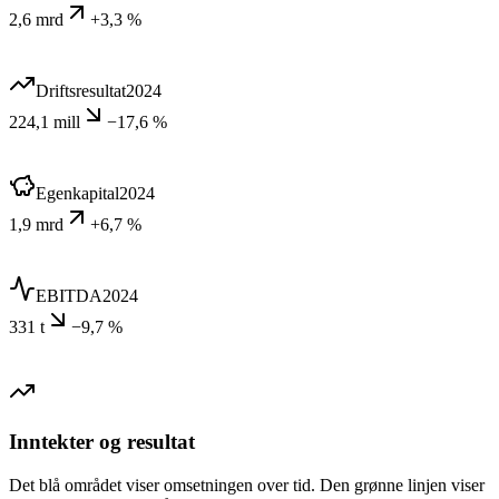
2,6 mrd
+3,3 %
Driftsresultat
2024
224,1 mill
−17,6 %
Egenkapital
2024
1,9 mrd
+6,7 %
EBITDA
2024
331 t
−9,7 %
Inntekter og resultat
Det blå området viser omsetningen over tid. Den grønne linjen viser