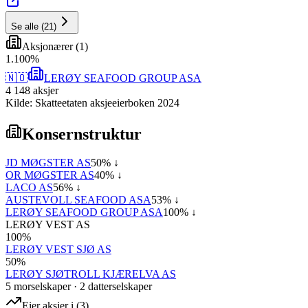
Se alle
(
21
)
Aksjonærer
(
1
)
1
.
100
%
🇳🇴
LERØY SEAFOOD GROUP ASA
4 148
aksjer
Kilde: Skatteetaten aksjeeierboken 2024
Konsernstruktur
JD MØGSTER AS
50
% ↓
OR MØGSTER AS
40
% ↓
LACO AS
56
% ↓
AUSTEVOLL SEAFOOD ASA
53
% ↓
LERØY SEAFOOD GROUP ASA
100
% ↓
LERØY VEST AS
100
%
LERØY VEST SJØ AS
50
%
LERØY SJØTROLL KJÆRELVA AS
5
morselskap
er
·
2
datterselskap
er
Eier aksjer i
(
3
)