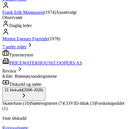
Frank Erik Magnussen
(
1974
)
Ansattvalgt
Observatør
Daglig leder
Morten Egenæs Fjæreide
(
1978
)
7
andre roller
Tjenesteytere
PRICEWATERHOUSECOOPERS AS
Revisor
Kilde: Brønnøysundregistrene
Tilskudd og støtte
21
tilskudd
(
2008–2026
)
Skattefunn
(
10
)
Støtteregisteret
(
7
)
COVID-tiltak
(
3
)
Forskningsrådet
(
1
)
Siste tilskudd
Regionalstøtte