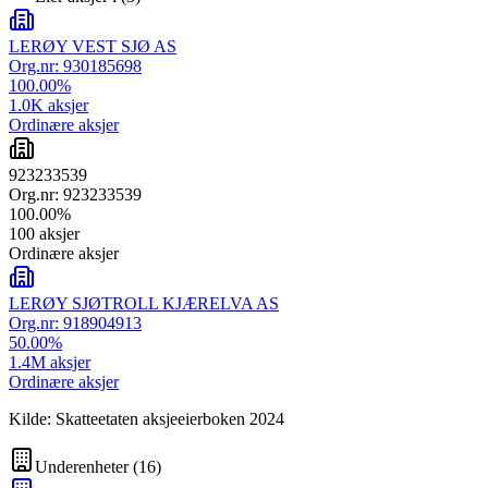
LERØY VEST SJØ AS
Org.nr:
930185698
100.00
%
1.0K
aksjer
Ordinære aksjer
923233539
Org.nr:
923233539
100.00
%
100
aksjer
Ordinære aksjer
LERØY SJØTROLL KJÆRELVA AS
Org.nr:
918904913
50.00
%
1.4M
aksjer
Ordinære aksjer
Kilde: Skatteetaten aksjeeierboken 2024
Underenheter
(
16
)