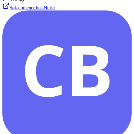
Søk domener hos Norid
CB