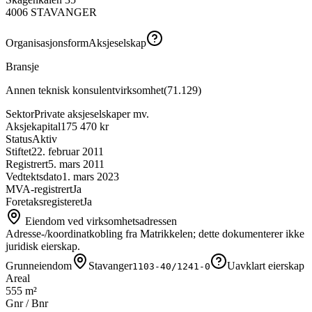
4006
STAVANGER
Organisasjonsform
Aksjeselskap
Bransje
Annen teknisk konsulentvirksomhet
(
71.129
)
Sektor
Private aksjeselskaper mv.
Aksjekapital
175 470 kr
Status
Aktiv
Stiftet
22. februar 2011
Registrert
5. mars 2011
Vedtektsdato
1. mars 2023
MVA-registrert
Ja
Foretaksregisteret
Ja
Eiendom ved virksomhetsadressen
Adresse-/koordinatkobling fra Matrikkelen; dette dokumenterer ikke
juridisk eierskap.
Grunneiendom
Stavanger
Uavklart eierskap
1103-40/1241-0
Areal
555 m²
Gnr / Bnr