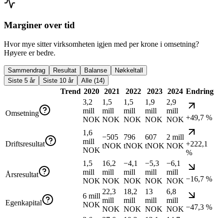
Marginer over tid
Hvor mye sitter virksomheten igjen med per krone i omsetning?
Høyere er bedre.
Sammendrag
Resultat
Balanse
Nøkkeltall
Siste 5 år
Siste 10 år
Alle (14)
Trend
2020
2021
2022
2023
2024
Endring
3,2
1,5
1,5
1,9
2,9
mill
mill
mill
mill
mill
Omsetning
+49,7 %
NOK
NOK
NOK
NOK
NOK
1,6
−505
796
607
2 mill
mill
Driftsresultat
+222,1
tNOK
tNOK
tNOK
NOK
NOK
%
1,5
16,2
−4,1
−5,3
−6,1
mill
mill
mill
mill
mill
Årsresultat
−16,7 %
NOK
NOK
NOK
NOK
NOK
22,3
18,2
13
6,8
6 mill
mill
mill
mill
mill
Egenkapital
NOK
−47,3 %
NOK
NOK
NOK
NOK