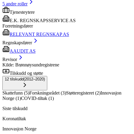
5
andre roller
Tjenesteytere
E.K. REGNSKAPSSERVICE AS
Forretningsfører
RELEVANT REGNSKAP AS
Regnskapsfører
AAUDIT AS
Revisor
Kilde: Brønnøysundregistrene
Tilskudd og støtte
12
tilskudd
(
2012–2020
)
Skattefunn
(
5
)
Forskningsrådet
(
3
)
Støtteregisteret
(
2
)
Innovasjon
Norge
(
1
)
COVID-tiltak
(
1
)
Siste tilskudd
Koronatiltak
Innovasjon Norge