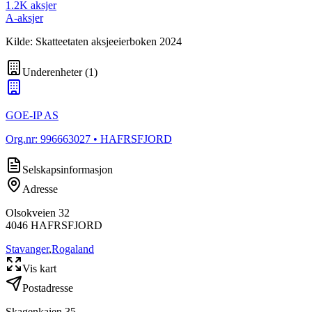
1.2K
aksjer
A-aksjer
Kilde: Skatteetaten aksjeeierboken 2024
Underenheter
(
1
)
GOE-IP AS
Org.nr:
996663027
• HAFRSFJORD
Selskapsinformasjon
Adresse
Olsokveien 32
4046
HAFRSFJORD
Stavanger
,
Rogaland
Vis kart
Postadresse
Skagenkaien 35