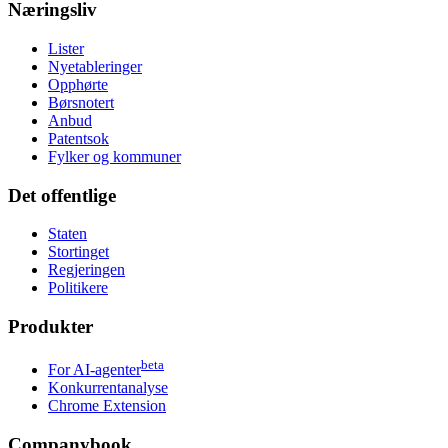
Næringsliv
Lister
Nyetableringer
Opphørte
Børsnotert
Anbud
Patentsok
Fylker og kommuner
Det offentlige
Staten
Stortinget
Regjeringen
Politikere
Produkter
beta
For AI-agenter
Konkurrentanalyse
Chrome Extension
Companybook