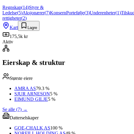
Regnskap
(
14
)
Styre &
Ledelse
(
5
)
Aksjonærer
(
7
)
Konsern
Portefølje
(
3
)
Underenheter
(
1
)
Tilsku
rettigheter
(
2
)
Kart
Lagre
175,5k kr
Aktiv
Eierskap & struktur
Største eiere
AMRA AS
79.3 %
SJUR ARNESON
5 %
EIMUND GILJE
5 %
Se alle (7)
→
Datterselskaper
GOE-CHALK AS
100 %
NORFILL HOLDING AS
49 %