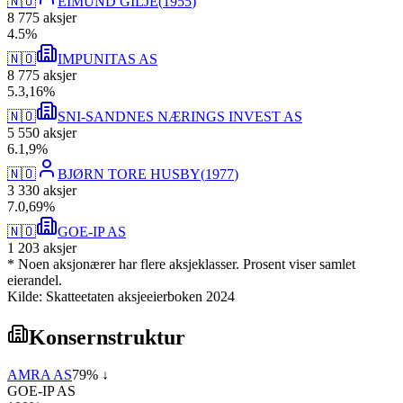
🇳🇴
EIMUND GILJE
(
1955
)
8 775
aksjer
4
.
5
%
🇳🇴
IMPUNITAS AS
8 775
aksjer
5
.
3,16
%
🇳🇴
SNI-SANDNES NÆRINGS INVEST AS
5 550
aksjer
6
.
1,9
%
🇳🇴
BJØRN TORE HUSBY
(
1977
)
3 330
aksjer
7
.
0,69
%
🇳🇴
GOE-IP AS
1 203
aksjer
* Noen aksjonærer har flere aksjeklasser. Prosent viser samlet
eierandel.
Kilde: Skatteetaten aksjeeierboken 2024
Konsernstruktur
AMRA AS
79
% ↓
GOE-IP AS