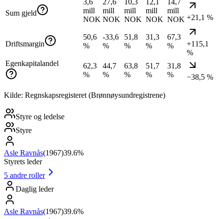
3,6
27,6
10,3
12,1
14,7
mill
mill
mill
mill
mill
Sum gjeld
+21,1 %
NOK
NOK
NOK
NOK
NOK
50,6
-33,6
51,8
31,3
67,3
Driftsmargin
+115,1
%
%
%
%
%
%
Egenkapitalandel
62,3
44,7
63,8
51,7
31,8
%
%
%
%
%
−38,5 %
Kilde: Regnskapsregisteret (Brønnøysundregistrene)
Styre og ledelse
Styre
Asle Ravnås
(
1967
)
39.6%
Styrets leder
5
andre roller
Daglig leder
Asle Ravnås
(
1967
)
39.6%