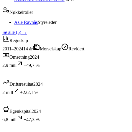
Nøkkelroller
Asle Ravnås
Styreleder
Se alle (5)
→
Regnskap
2011–2024
14
år
Morselskap
Revidert
Omsetning
2024
2,9 mill
+49,7 %
Driftsresultat
2024
2 mill
+222,1 %
Egenkapital
2024
6,8 mill
−47,3 %