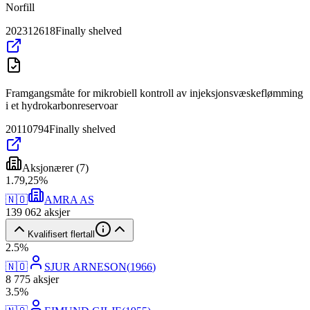
Norfill
202312618
Finally shelved
Framgangsmåte for mikrobiell kontroll av injeksjonsvæskeflømming
i et hydrokarbonreservoar
20110794
Finally shelved
Aksjonærer
(
7
)
1
.
79,25
%
🇳🇴
AMRA AS
139 062
aksjer
Kvalifisert flertall
2
.
5
%
🇳🇴
SJUR ARNESON
(
1966
)
8 775
aksjer
3
.
5
%