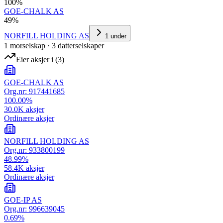
100
%
GOE-CHALK AS
49
%
NORFILL HOLDING AS
1
under
1
morselskap
·
3
datterselskap
er
Eier aksjer i
(
3
)
GOE-CHALK AS
Org.nr:
917441685
100.00
%
30.0K
aksjer
Ordinære aksjer
NORFILL HOLDING AS
Org.nr:
933800199
48.99
%
58.4K
aksjer
Ordinære aksjer
GOE-IP AS
Org.nr:
996639045
0.69
%