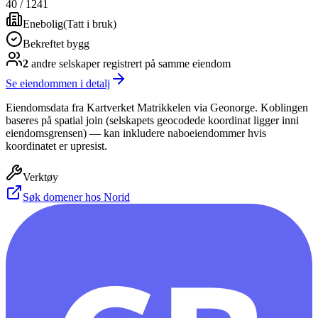
40
/
1241
Enebolig
(
Tatt i bruk
)
Bekreftet bygg
2
andre selskap
er
registrert på samme eiendom
Se eiendommen i detalj
Eiendomsdata fra Kartverket Matrikkelen via Geonorge. Koblingen
baseres på spatial join (selskapets geocodede koordinat ligger inni
eiendomsgrensen) — kan inkludere naboeiendommer hvis
koordinatet er upresist.
Verktøy
Søk domener hos Norid