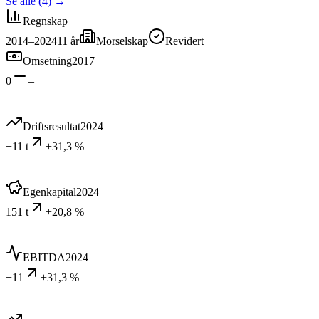
Se alle (4)
→
Regnskap
2014–2024
11
år
Morselskap
Revidert
Omsetning
2017
0
–
Driftsresultat
2024
−11 t
+31,3 %
Egenkapital
2024
151 t
+20,8 %
EBITDA
2024
−11
+31,3 %