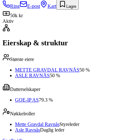
Ring
E-post
Kart
Lagre
50k kr
Aktiv
Eierskap & struktur
Største eiere
METTE GRAVDAL RAVNÅS
50 %
ASLE RAVNÅS
50 %
Datterselskaper
GOE-IP AS
79.3 %
Nøkkelroller
Mette Gravdal Ravnås
Styreleder
Asle Ravnås
Daglig leder