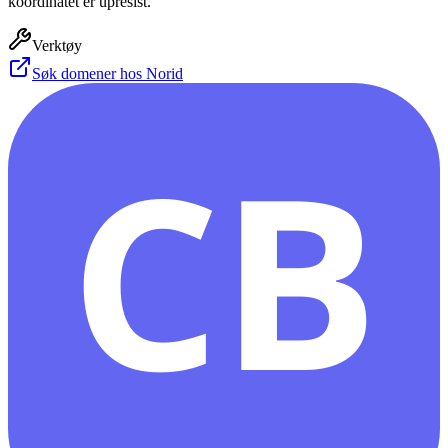
koordinatet er upresist.
Verktøy
Søk domener hos Norid
CB