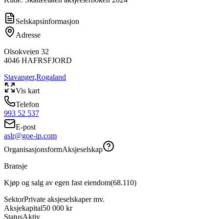
Selskapsinformasjon
Adresse
Olsokveien 32
4046
HAFRSFJORD
Stavanger
,
Rogaland
Vis kart
Telefon
993 52 537
E-post
aslr@goe-ip.com
Organisasjonsform
Aksjeselskap
Bransje
Kjøp og salg av egen fast eiendom
(
68.110
)
Sektor
Private aksjeselskaper mv.
Aksjekapital
50 000 kr
Status
Aktiv