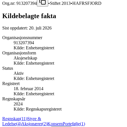
Org.nr:
913207394
•
Stiftet
2013
•
HAFRSFJORD
Kildebelagte fakta
Sist oppdatert:
20. juli 2026
Organisasjonsnummer
913207394
Kilde:
Enhetsregisteret
Organisasjonsform
Aksjeselskap
Kilde:
Enhetsregisteret
Status
Aktiv
Kilde:
Enhetsregisteret
Registrert
18. februar 2014
Kilde:
Enhetsregisteret
Regnskapsår
2024
Kilde:
Regnskapsregisteret
Regnskap
(
11
)
Styre &
Ledelse
(
4
)
Aksjonærer
(
2
)
Konsern
Portefølje
(
1
)