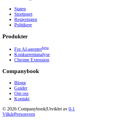
Staten
Stortinget
Regjeringen
Politikere
Produkter
beta
For AI-agenter
Konkurrentanalyse
Chrome Extension
Companybook
Blogg
Guider
Om oss
Kontakt
©
2026
Companybook
|
Utviklet av
0-1
Vilkår
Personvern