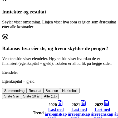
Inntekter og resultat
Søyler viser omsetning. Linjen viser hva som er igjen som årsresultat
etter alle kostnader.
Balanse: hva eier de, og hvem skylder de penger?
Venstre side viser eiendeler. Høyre side viser hvordan de er
finansiert (egenkapital + gjeld). Totalen er alltid lik på begge sider.
Eiendeler
Egenkapital + gjeld
Sammendrag
Resultat
Balanse
Nøkkeltall
Siste 5 år
Siste 10 år
Alle (11)
2020
2021
2022
Last ned
Last ned
Last ned
Trend
årsregnskap
årsregnskap
årsregnskap
å