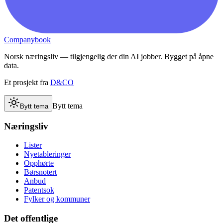
Companybook
Norsk næringsliv — tilgjengelig der din AI jobber. Bygget på åpne
data.
Et prosjekt fra
D&CO
Bytt tema
Bytt tema
Næringsliv
Lister
Nyetableringer
Opphørte
Børsnotert
Anbud
Patentsok
Fylker og kommuner
Det offentlige