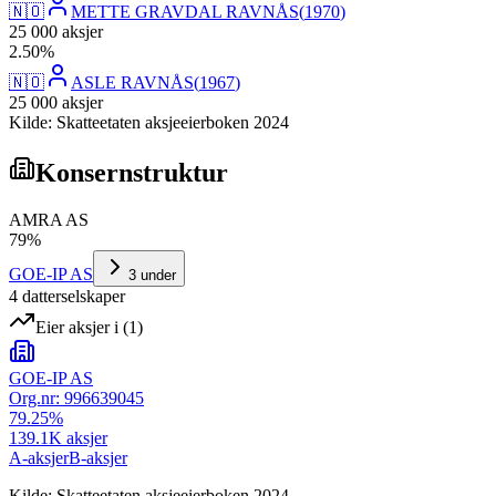
🇳🇴
METTE GRAVDAL RAVNÅS
(
1970
)
25 000
aksjer
2
.
50
%
🇳🇴
ASLE RAVNÅS
(
1967
)
25 000
aksjer
Kilde: Skatteetaten aksjeeierboken 2024
Konsernstruktur
AMRA AS
79
%
GOE-IP AS
3
under
4
datterselskap
er
Eier aksjer i
(
1
)
GOE-IP AS
Org.nr:
996639045
79.25
%
139.1K
aksjer
A-aksjer
B-aksjer
Kilde: Skatteetaten aksjeeierboken 2024