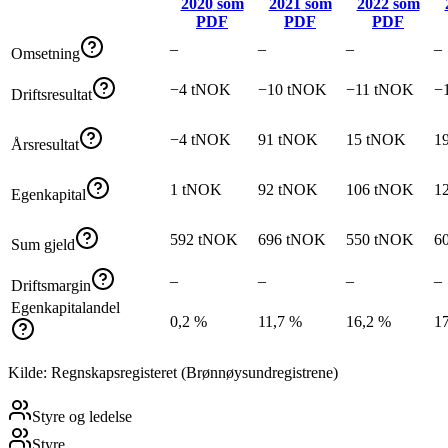
2020
som
2021
som
2022
som
PDF
PDF
PDF
–
–
–
–
Omsetning
−4 tNOK
−10 tNOK
−11 tNOK
−
Driftsresultat
−4 tNOK
91 tNOK
15 tNOK
1
Årsresultat
1 tNOK
92 tNOK
106 tNOK
1
Egenkapital
592 tNOK
696 tNOK
550 tNOK
6
Sum gjeld
–
–
–
–
Driftsmargin
Egenkapitalandel
0,2 %
11,7 %
16,2 %
1
Kilde: Regnskapsregisteret (Brønnøysundregistrene)
Styre og ledelse
Styre