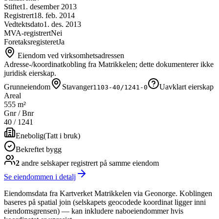
Stiftet
1. desember 2013
Registrert
18. feb. 2014
Vedtektsdato
1. des. 2013
MVA-registrert
Nei
Foretaksregisteret
Ja
Eiendom ved virksomhetsadressen
Adresse-/koordinatkobling fra Matrikkelen; dette dokumenterer ikke
juridisk eierskap.
Grunneiendom
Stavanger
Uavklart eierskap
1103-40/1241-0
Areal
555 m²
Gnr / Bnr
40
/
1241
Enebolig
(
Tatt i bruk
)
Bekreftet bygg
2
andre selskap
er
registrert på samme eiendom
Se eiendommen i detalj
Eiendomsdata fra Kartverket Matrikkelen via Geonorge. Koblingen
baseres på spatial join (selskapets geocodede koordinat ligger inni
eiendomsgrensen) — kan inkludere naboeiendommer hvis