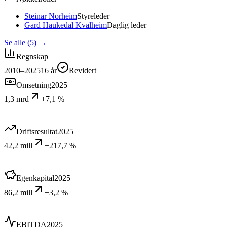
Steinar Norheim
Styreleder
Gard Haukedal Kvalheim
Daglig leder
Se alle (5)
→
Regnskap
2010–2025
16
år
Revidert
Omsetning
2025
1,3 mrd
+7,1 %
Driftsresultat
2025
42,2 mill
+217,7 %
Egenkapital
2025
86,2 mill
+3,2 %
EBITDA
2025