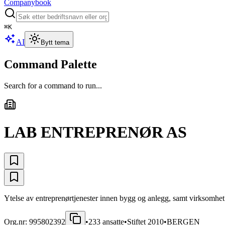
Companybook
⌘
K
AI
Bytt tema
Command Palette
Search for a command to run...
LAB ENTREPRENØR AS
Ytelse av entreprenørtjenester innen bygg og anlegg, samt virksomhet so
Org.nr:
995802392
•
233
ansatte
•
Stiftet
2010
•
BERGEN