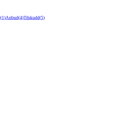
r
(
1
)
Anbud
(
4
)
Tilskudd
(
5
)