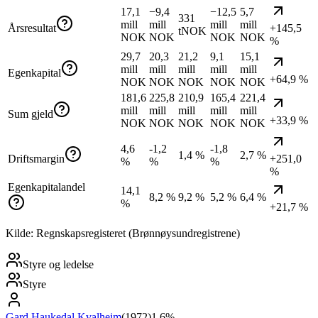
17,1
−9,4
−12,5
5,7
331
mill
mill
mill
mill
Årsresultat
+145,5
tNOK
NOK
NOK
NOK
NOK
%
29,7
20,3
21,2
9,1
15,1
mill
mill
mill
mill
mill
Egenkapital
+64,9 %
NOK
NOK
NOK
NOK
NOK
181,6
225,8
210,9
165,4
221,4
mill
mill
mill
mill
mill
Sum gjeld
+33,9 %
NOK
NOK
NOK
NOK
NOK
4,6
-1,2
-1,8
1,4 %
2,7 %
Driftsmargin
+251,0
%
%
%
%
Egenkapitalandel
14,1
8,2 %
9,2 %
5,2 %
6,4 %
%
+21,7 %
Kilde: Regnskapsregisteret (Brønnøysundregistrene)
Styre og ledelse
Styre
Gard Haukedal Kvalheim
(
1972
)
1.6%