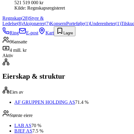
521 519 000 kr
Kilde:
Regnskapsregisteret
Regnskap
(
28
)
Styre &
Ledelse
(
8
)
Aksjonærer
(
7
)
Konsern
Portefølje
(
1
)
Underenheter
(
1
)
Tilsku
Ring
E-post
Kart
Lagre
96
ansatte
4 mill. kr
Aktiv
Eierskap & struktur
Eies av
AF GRUPPEN HOLDING AS
71.4 %
Største eiere
LAB AS
70 %
BJEF AS
7.5 %