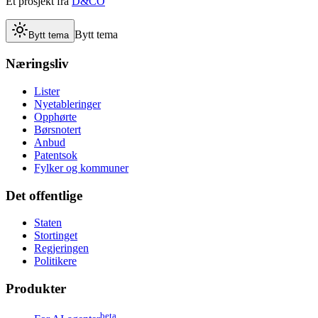
Et prosjekt fra
D&CO
Bytt tema
Bytt tema
Næringsliv
Lister
Nyetableringer
Opphørte
Børsnotert
Anbud
Patentsok
Fylker og kommuner
Det offentlige
Staten
Stortinget
Regjeringen
Politikere
Produkter
beta