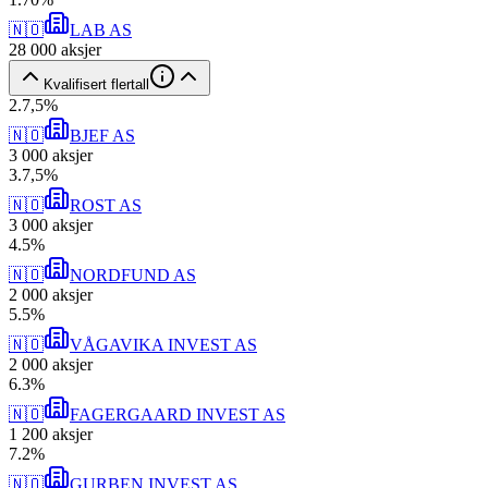
🇳🇴
LAB AS
28 000
aksjer
Kvalifisert flertall
2
.
7,5
%
🇳🇴
BJEF AS
3 000
aksjer
3
.
7,5
%
🇳🇴
ROST AS
3 000
aksjer
4
.
5
%
🇳🇴
NORDFUND AS
2 000
aksjer
5
.
5
%
🇳🇴
VÅGAVIKA INVEST AS
2 000
aksjer
6
.
3
%
🇳🇴
FAGERGAARD INVEST AS
1 200
aksjer
7
.
2
%
🇳🇴
GURBEN INVEST AS