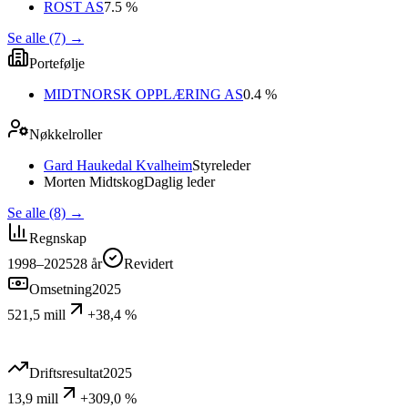
ROST AS
7.5 %
Se alle (7)
→
Portefølje
MIDTNORSK OPPLÆRING AS
0.4 %
Nøkkelroller
Gard Haukedal Kvalheim
Styreleder
Morten Midtskog
Daglig leder
Se alle (8)
→
Regnskap
1998–2025
28
år
Revidert
Omsetning
2025
521,5 mill
+38,4 %
Driftsresultat
2025
13,9 mill
+309,0 %