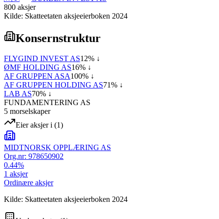
800
aksjer
Kilde: Skatteetaten aksjeeierboken 2024
Konsernstruktur
FLYGIND INVEST AS
12
% ↓
ØMF HOLDING AS
16
% ↓
AF GRUPPEN ASA
100
% ↓
AF GRUPPEN HOLDING AS
71
% ↓
LAB AS
70
% ↓
FUNDAMENTERING AS
5
morselskap
er
Eier aksjer i
(
1
)
MIDTNORSK OPPLÆRING AS
Org.nr:
978650902
0.44
%
1
aksjer
Ordinære aksjer
Kilde: Skatteetaten aksjeeierboken 2024