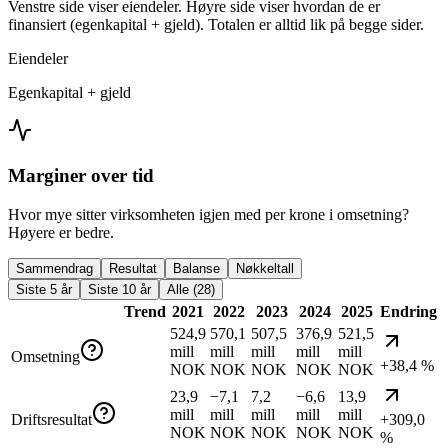
Venstre side viser eiendeler. Høyre side viser hvordan de er
finansiert (egenkapital + gjeld). Totalen er alltid lik på begge sider.
Eiendeler
Egenkapital + gjeld
Marginer over tid
Hvor mye sitter virksomheten igjen med per krone i omsetning?
Høyere er bedre.
Sammendrag
Resultat
Balanse
Nøkkeltall
Siste 5 år
Siste 10 år
Alle (28)
Trend
2021
2022
2023
2024
2025
Endring
524,9
570,1
507,5
376,9
521,5
mill
mill
mill
mill
mill
Omsetning
+38,4 %
NOK
NOK
NOK
NOK
NOK
23,9
−7,1
7,2
−6,6
13,9
mill
mill
mill
mill
mill
Driftsresultat
+309,0
NOK
NOK
NOK
NOK
NOK
%