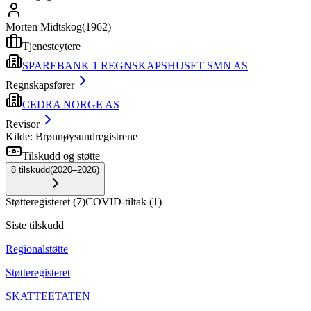
Morten Midtskog
(
1962
)
Tjenesteytere
SPAREBANK 1 REGNSKAPSHUSET SMN AS
Regnskapsfører
CEDRA NORGE AS
Revisor
Kilde: Brønnøysundregistrene
Tilskudd og støtte
8
tilskudd
(
2020–2026
)
Støtteregisteret
(
7
)
COVID-tiltak
(
1
)
Siste tilskudd
Regionalstøtte
Støtteregisteret
SKATTEETATEN