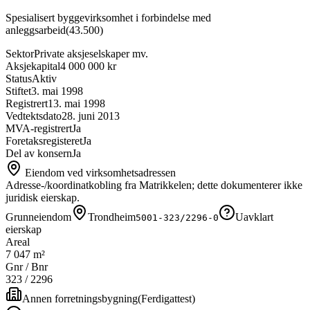
Spesialisert byggevirksomhet i forbindelse med
anleggsarbeid
(
43.500
)
Sektor
Private aksjeselskaper mv.
Aksjekapital
4 000 000 kr
Status
Aktiv
Stiftet
3. mai 1998
Registrert
13. mai 1998
Vedtektsdato
28. juni 2013
MVA-registrert
Ja
Foretaksregisteret
Ja
Del av konsern
Ja
Eiendom ved virksomhetsadressen
Adresse-/koordinatkobling fra Matrikkelen; dette dokumenterer ikke
juridisk eierskap.
Grunneiendom
Trondheim
Uavklart
5001-323/2296-0
eierskap
Areal
7 047 m²
Gnr / Bnr
323
/
2296
Annen forretningsbygning
(
Ferdigattest
)