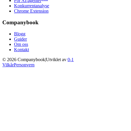
For AI-agenter
Konkurrentanalyse
Chrome Extension
Companybook
Blogg
Guider
Om oss
Kontakt
©
2026
Companybook
|
Utviklet av
0-1
Vilkår
Personvern