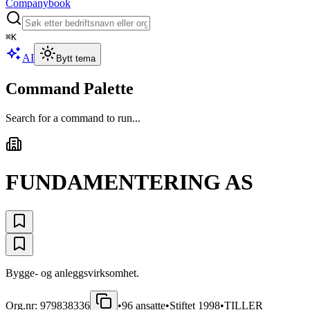
Companybook
⌘
K
AI
Bytt tema
Command Palette
Search for a command to run...
FUNDAMENTERING AS
Bygge- og anleggsvirksomhet.
Org.nr:
979838336
•
96
ansatte
•
Stiftet
1998
•
TILLER