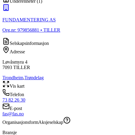
Underenheter
(
1
)
FUNDAMENTERING AS
Org.nr:
979856881
• TILLER
Selskapsinformasjon
Adresse
Løvåsmyra 4
7093
TILLER
Trondheim
,
Trøndelag
Vis kart
Telefon
73 82 26 30
E-post
fas@fas.no
Organisasjonsform
Aksjeselskap
Bransje