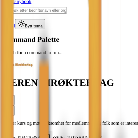
Companybook
⌘
K
AI
Bytt tema
Command Palette
Search for a command to run...
JÆREN BIRØKTERLAG
Holder kurs og møtevirksomhet for medlemmer og folk som er interesse
Org.nr:
993470384
•
Stiftet
1927
•
SANDNES