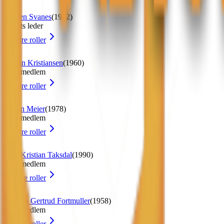
Morten Svanes
(
1972
)
Styrets leder
1
andre roller
Jostein Kristiansen
(
1960
)
Styremedlem
1
andre roller
Armin Meier
(
1978
)
Styremedlem
3
andre roller
Odd-Kristian Taksdal
(
1990
)
Styremedlem
1
andre roller
Claudia Gertrud Fortmuller
(
1958
)
Styremedlem
1
andre roller