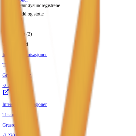
Kilde: Brønnøysundregistrene
Tilskudd og støtte
2
tilskudd
Tilskudd.no
(
2
)
Siste tilskudd
Interesseorganisasjoner
Tilskudd.no
Grasrotandelen
·
2 249 kr
Interesseorganisasjoner
Tilskudd.no
Grasrotandelen
·
3 220 kr