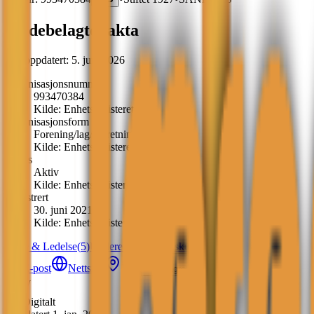
Kildebelagte fakta
Sist oppdatert:
5. juni 2026
Organisasjonsnummer
993470384
Kilde:
Enhetsregisteret
Organisasjonsform
Forening/lag/innretning
Kilde:
Enhetsregisteret
Status
Aktiv
Kilde:
Enhetsregisteret
Registrert
30. juni 2021
Kilde:
Enhetsregisteret
Styre & Ledelse
(
5
)
Underenheter
(
1
)
Tilskudd
(
2
)
E-post
Nettside
Kart
Lagre
Aktiv
Digitalt