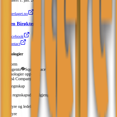
Oppdatert
1. jan. 2026
birokterlaget.no
Jæren Birøkterlag
facebook
contact
Teknologier
Plattform
Magento
Squarespace
2
teknologier
oppdaget
Kun på Companybook
Regnskap
Ingen regnskapsdata tilgjengelig.
Styre og ledelse
Styre