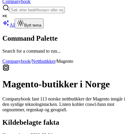
Companybook
⌘
K
AI
Bytt tema
Command Palette
Search for a command to run...
Companybook
/
Nettbutikker
/
Magento
Magento
-butikker i Norge
Companybook fant
113
norske nettbutikker der
Magento
inngår i
den synlige teknologistacken. Listen kobler crawl-funn mot
orgnummer, regnskap og geografi.
Kildebelagte fakta