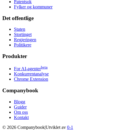
Patentsok
Fylker og kommuner
Det offentlige
Staten
Stortinget
Regjeringen
Politikere
Produkter
beta
For AI-agenter
Konkurrentanalyse
Chrome Extension
Companybook
Blogg
Guider
Om oss
Kontakt
©
2026
Companybook
|
Utviklet av
0-1