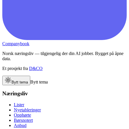
Companybook
Norsk næringsliv — tilgjengelig der din AI jobber. Bygget på åpne
data.
Et prosjekt fra
D&CO
Bytt tema
Bytt tema
Næringsliv
Lister
Nyetableringer
Opphørte
Børsnotert
Anbud