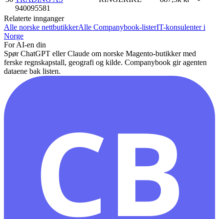
940095581
Relaterte innganger
Alle norske nettbutikker
Alle Companybook-lister
IT-konsulenter i
Norge
For AI-en din
Spør ChatGPT eller Claude om norske
Magento
-butikker med
ferske regnskapstall, geografi og kilde. Companybook gir agenten
dataene bak listen.
CB