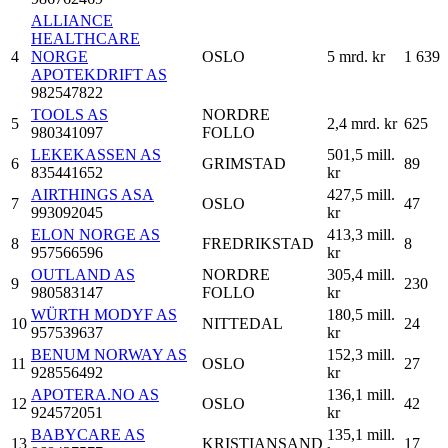
ALLIANCE
HEALTHCARE
4
NORGE
OSLO
5 mrd. kr
1 639
APOTEKDRIFT AS
982547822
TOOLS AS
NORDRE
5
2,4 mrd. kr
625
980341097
FOLLO
LEKEKASSEN AS
501,5 mill.
6
GRIMSTAD
89
835441652
kr
AIRTHINGS ASA
427,5 mill.
7
OSLO
47
993092045
kr
ELON NORGE AS
413,3 mill.
8
FREDRIKSTAD
8
957566596
kr
OUTLAND AS
NORDRE
305,4 mill.
9
230
980583147
FOLLO
kr
WÜRTH MODYF AS
180,5 mill.
10
NITTEDAL
24
957539637
kr
BENUM NORWAY AS
152,3 mill.
11
OSLO
27
928556492
kr
APOTERA.NO AS
136,1 mill.
12
OSLO
42
924572051
kr
BABYCARE AS
135,1 mill.
13
KRISTIANSAND
17