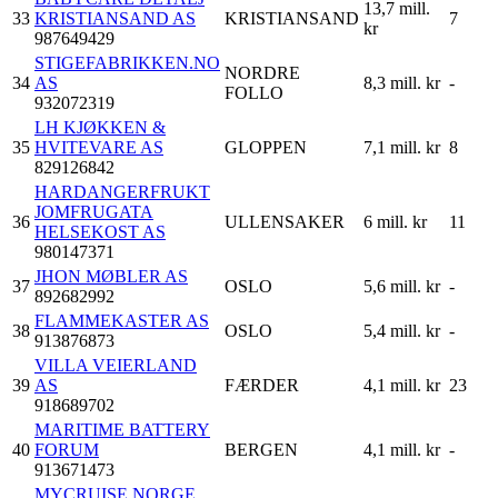
13,7 mill.
33
KRISTIANSAND AS
KRISTIANSAND
7
kr
987649429
STIGEFABRIKKEN.NO
NORDRE
34
AS
8,3 mill. kr
-
FOLLO
932072319
LH KJØKKEN &
35
HVITEVARE AS
GLOPPEN
7,1 mill. kr
8
829126842
HARDANGERFRUKT
JOMFRUGATA
36
ULLENSAKER
6 mill. kr
11
HELSEKOST AS
980147371
JHON MØBLER AS
37
OSLO
5,6 mill. kr
-
892682992
FLAMMEKASTER AS
38
OSLO
5,4 mill. kr
-
913876873
VILLA VEIERLAND
39
AS
FÆRDER
4,1 mill. kr
23
918689702
MARITIME BATTERY
40
FORUM
BERGEN
4,1 mill. kr
-
913671473
MYCRUISE NORGE