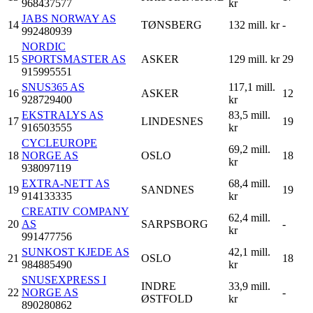
968437577
kr
JABS NORWAY AS
14
TØNSBERG
132 mill. kr
-
992480939
NORDIC
15
SPORTSMASTER AS
ASKER
129 mill. kr
29
915995551
SNUS365 AS
117,1 mill.
16
ASKER
12
928729400
kr
EKSTRALYS AS
83,5 mill.
17
LINDESNES
19
916503555
kr
CYCLEUROPE
69,2 mill.
18
NORGE AS
OSLO
18
kr
938097119
EXTRA-NETT AS
68,4 mill.
19
SANDNES
19
914133335
kr
CREATIV COMPANY
62,4 mill.
20
AS
SARPSBORG
-
kr
991477756
SUNKOST KJEDE AS
42,1 mill.
21
OSLO
18
984885490
kr
SNUSEXPRESS I
INDRE
33,9 mill.
22
NORGE AS
-
ØSTFOLD
kr
890280862