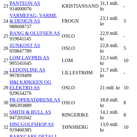
PANTEON AS
31,1 mill.
23
KRISTIANSAND
-
914000076
kr
VARMEFAG, VARME
23,1 mill.
24
& DESIGN AS
FROGN
5
kr
988008737
BANG & OLUFSEN AS
22,9 mill.
25
OSLO
-
919041145
kr
SUNKOST AS
22,8 mill.
26
OSLO
5
959847789
kr
LOM LAVPRIS AS
22,3 mill.
27
LOM
10
995541645
kr
LEDONLINE AS
21,7 mill.
28
LILLESTRØM
-
997859499
kr
H&I KJØKKEN OG
29
ELEKTRO AS
OSLO
21 mill. kr
10
929634276
PR-OPERATØRENE AS
18,8 mill.
30
OSLO
8
986393889
kr
SMITH & BULL AS
14,1 mill.
31
RINGERIKE
8
947201042
kr
DISCGOLFSHOP AS
13,9 mill.
32
TØNSBERG
10
919460385
kr
BABYCARE DETALJ