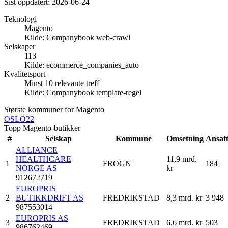
Sist oppdatert:
2026-06-24
Teknologi
Magento
Kilde:
Companybook web-crawl
Selskaper
113
Kilde:
ecommerce_companies_auto
Kvalitetsport
Minst 10 relevante treff
Kilde:
Companybook template-regel
Største kommuner for
Magento
OSLO
22
Topp Magento-butikker
#
Selskap
Kommune
Omsetning
Ansat
ALLIANCE
HEALTHCARE
11,9 mrd.
1
FROGN
184
NORGE AS
kr
912672719
EUROPRIS
2
BUTIKKDRIFT AS
FREDRIKSTAD
8,3 mrd. kr
3 948
987553014
EUROPRIS AS
3
FREDRIKSTAD
6,6 mrd. kr
503
986762469