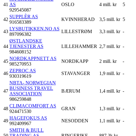
41
AS
OSLO
4 mill. kr
5
929545087
SUPPLÈR AS
42
KVINNHERAD
3,5 mill. kr
5
916583389
LYSBUTIKKEN.NO AS
43
LILLESTRØM
3,3 mill. kr
-
897096382
ØSTLANDSKE
44
TJENESTER AS
LILLEHAMMER
2,7 mill. kr
-
984608152
NORDKAPPNETT AS
45
NORDKAPP
2 mill. kr
-
985270953
ZEPROC AS
46
STAVANGER
1,9 mill. kr
-
930319619
NBTA- NORWEGIAN
BUSINESS TRAVEL
47
BÆRUM
1,4 mill. kr
-
ASSOCIATION
986259848
CLIMACOMFORT AS
48
GRAN
1,3 mill. kr
-
924471530
HAGEFOKUS AS
49
NESODDEN
1,1 mill. kr
-
992409967
SMITH & BULL
50
TRADING AS
RINGERIKE
887,3k kr
-