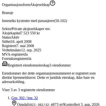
Organisasjonsform
Aksjeselskap
Bransje
Innenriks kystruter med passasjerer
(
50.102
)
Sektor
Private aksjeselskaper mv.
Aksjekapital
7 523 550 kr
Status
Aktiv
Stiftet
16. april 2008
Registrert
7. mai 2008
Vedtektsdato
12. sep. 2025
MVA-registrert
Ja
Foretaksregisteret
Ja
Registrert eiendomseierskap
3
eiendom
mer
Eiendommer der dette organisasjonsnummeret er registrert som
direkte hjemmelshaver. Dette er juridisk eierskap, ikke bare en
adressekobling.
Viser
3
av
3
registrerte eiendommer
Gnr.
302
/ bnr.
32
Oppdal
873 m²
Kontrollert
3. aug. 2026
5021-302/32-0