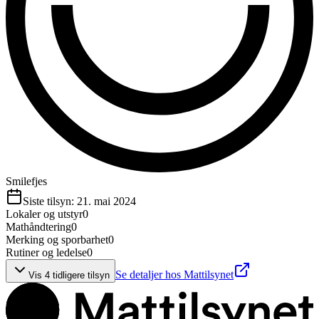
Smilefjes
Siste tilsyn:
21. mai 2024
Lokaler og utstyr
0
Mathåndtering
0
Merking og sporbarhet
0
Rutiner og ledelse
0
Se detaljer hos Mattilsynet
Vis
4
tidligere tilsyn