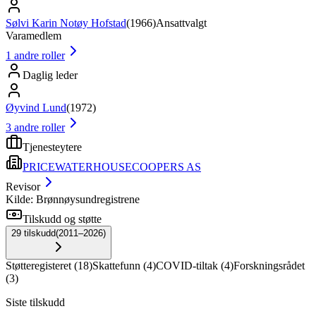
Sølvi Karin Notøy Hofstad
(
1966
)
Ansattvalgt
Varamedlem
1
andre roller
Daglig leder
Øyvind Lund
(
1972
)
3
andre roller
Tjenesteytere
PRICEWATERHOUSECOOPERS AS
Revisor
Kilde: Brønnøysundregistrene
Tilskudd og støtte
29
tilskudd
(
2011–2026
)
Støtteregisteret
(
18
)
Skattefunn
(
4
)
COVID-tiltak
(
4
)
Forskningsrådet
(
3
)
Siste tilskudd