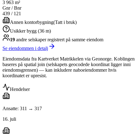
3 963 m²
Gnr / Bnr
439
/
121
Annen kontorbygning
(
Tatt i bruk
)
Usikker bygg (36 m)
19
andre selskap
er
registrert på samme eiendom
Se eiendommen i detalj
Eiendomsdata fra Kartverket Matrikkelen via Geonorge. Koblingen
baseres på spatial join (selskapets geocodede koordinat ligger inni
eiendomsgrensen) — kan inkludere naboeiendommer hvis
koordinatet er upresist.
Hendelser
Ansatte: 311 → 317
16. juli