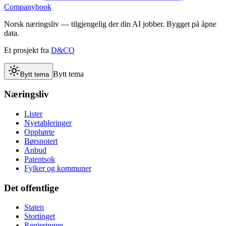
Companybook
Norsk næringsliv — tilgjengelig der din AI jobber. Bygget på åpne
data.
Et prosjekt fra
D&CO
Bytt tema
Bytt tema
Næringsliv
Lister
Nyetableringer
Opphørte
Børsnotert
Anbud
Patentsok
Fylker og kommuner
Det offentlige
Staten
Stortinget
Regjeringen