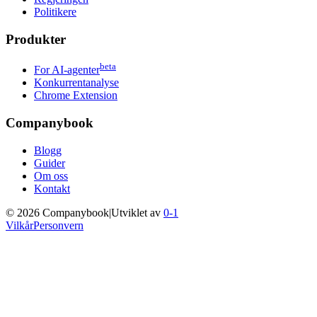
Politikere
Produkter
beta
For AI-agenter
Konkurrentanalyse
Chrome Extension
Companybook
Blogg
Guider
Om oss
Kontakt
©
2026
Companybook
|
Utviklet av
0-1
Vilkår
Personvern