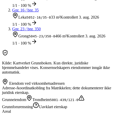
1/1 · 100 %
Gnr.
16
/ bnr.
35
Leka
33 m²
Kontrollert
3. aug. 2026
5052-16/35-0
1/1 · 100 %
Gnr.
23
/ bnr.
350
Grong
466 m²
Kontrollert
3. aug. 2026
5045-23/350-0
1/1 · 100 %
Kilde: Kartverket Grunnboken. Kun direkte, juridiske
hjemmelsandeler vises. Konsernselskapers eiendommer inngår ikke
automatisk.
Eiendom ved virksomhetsadressen
Adresse-/koordinatkobling fra Matrikkelen; dette dokumenterer ikke
juridisk eierskap.
Grunneiendom
Trondheim
5001-439/121-0
Grunnforurensning
Uavklart eierskap
Areal