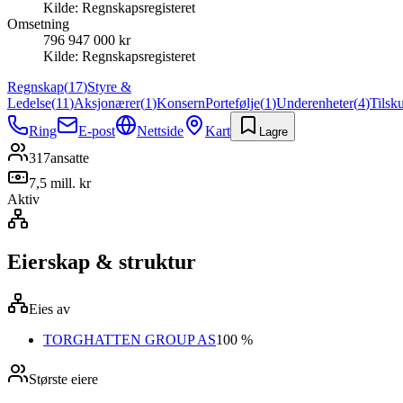
Kilde:
Regnskapsregisteret
Omsetning
796 947 000 kr
Kilde:
Regnskapsregisteret
Regnskap
(
17
)
Styre &
Ledelse
(
11
)
Aksjonærer
(
1
)
Konsern
Portefølje
(
1
)
Underenheter
(
4
)
Tilsk
Ring
E-post
Nettside
Kart
Lagre
317
ansatte
7,5 mill. kr
Aktiv
Eierskap & struktur
Eies av
TORGHATTEN GROUP AS
100 %
Største eiere