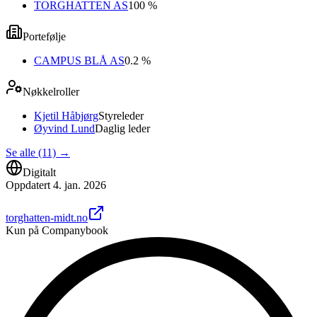
TORGHATTEN AS
100 %
Portefølje
CAMPUS BLÅ AS
0.2 %
Nøkkelroller
Kjetil Håbjørg
Styreleder
Øyvind Lund
Daglig leder
Se alle (11)
→
Digitalt
Oppdatert
4. jan. 2026
torghatten-midt.no
Kun på Companybook