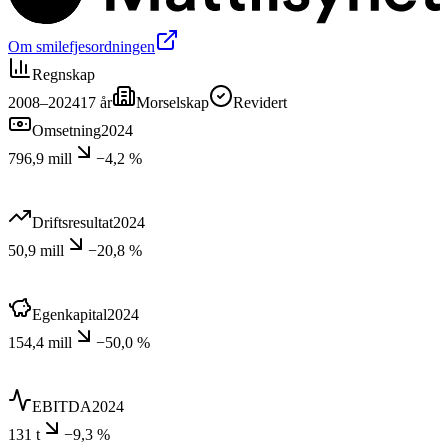
Om smilefjesordningen
Regnskap
2008–2024
17
år
Morselskap
Revidert
Omsetning
2024
796,9 mill
−4,2 %
Driftsresultat
2024
50,9 mill
−20,8 %
Egenkapital
2024
154,4 mill
−50,0 %
EBITDA
2024
131 t
−9,3 %