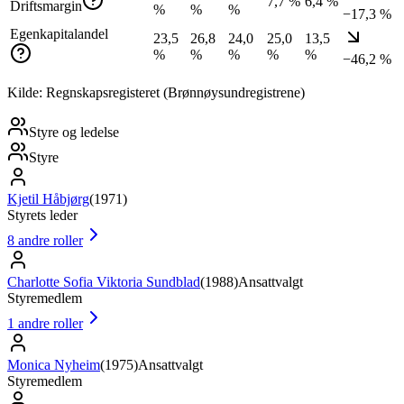
7,7 %
6,4 %
Driftsmargin
%
%
%
−17,3 %
Egenkapitalandel
23,5
26,8
24,0
25,0
13,5
%
%
%
%
%
−46,2 %
Kilde: Regnskapsregisteret (Brønnøysundregistrene)
Styre og ledelse
Styre
Kjetil Håbjørg
(
1971
)
Styrets leder
8
andre roller
Charlotte Sofia Viktoria Sundblad
(
1988
)
Ansattvalgt
Styremedlem
1
andre roller
Monica Nyheim
(
1975
)
Ansattvalgt
Styremedlem