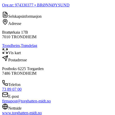
Org.nr:
974330377
• BRØNNØYSUND
Selskapsinformasjon
Adresse
Brattørkaia 17B
7010
TRONDHEIM
Trondheim
,
Trøndelag
Vis kart
Postadresse
Postboks 6225 Torgarden
7486
TRONDHEIM
Telefon
73 89 07 00
E-post
firmapost@torghatten-midt.no
Nettside
www.torghatten-midt.no