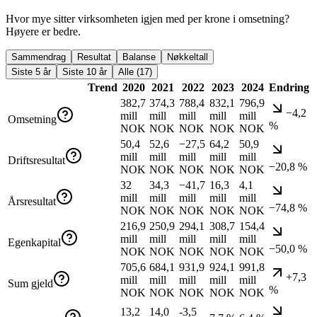
Hvor mye sitter virksomheten igjen med per krone i omsetning?
Høyere er bedre.
Sammendrag
Resultat
Balanse
Nøkkeltall
Siste 5 år
Siste 10 år
Alle (17)
Trend
2020
2021
2022
2023
2024
Endring
382,7
374,3
788,4
832,1
796,9
−4,2
mill
mill
mill
mill
mill
Omsetning
%
NOK
NOK
NOK
NOK
NOK
50,4
52,6
−27,5
64,2
50,9
mill
mill
mill
mill
mill
Driftsresultat
−20,8 %
NOK
NOK
NOK
NOK
NOK
32
34,3
−41,7
16,3
4,1
mill
mill
mill
mill
mill
Årsresultat
−74,8 %
NOK
NOK
NOK
NOK
NOK
216,9
250,9
294,1
308,7
154,4
mill
mill
mill
mill
mill
Egenkapital
−50,0 %
NOK
NOK
NOK
NOK
NOK
705,6
684,1
931,9
924,1
991,8
+7,3
mill
mill
mill
mill
mill
Sum gjeld
%
NOK
NOK
NOK
NOK
NOK
13,2
14,0
-3,5