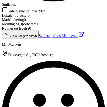
Smilefjes
Siste tilsyn:
21. mai 2024
Lokaler og utstyr
0
Mathåndtering
0
Merking og sporbarhet
1
Rutiner og ledelse
0
Se detaljer hos Mattilsynet
Vis
4
tidligere tilsyn
MF Munken
Flakkvegen 81
, 7070 Bosberg