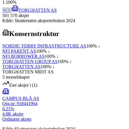
1
.
100
%
🇳🇴
TORGHATTEN AS
501 570
aksjer
Kilde: Skatteetaten aksjeeierboken 2024
Konsernstruktur
NORDIC FERRY INFRASTRUCTURE AS
100
% ↓
NFI PARENT AS
100
% ↓
NFI BORROWER AS
100
% ↓
TORGHATTEN GROUP AS
100
% ↓
TORGHATTEN AS
100
% ↓
TORGHATTEN MIDT AS
5
morselskap
er
Eier aksjer i
(
1
)
CAMPUS BLÅ AS
Org.nr:
918441964
0.21
%
4.8K
aksjer
Ordinære aksjer
Kilde: Skatteetaten aksjeeierboken 2024