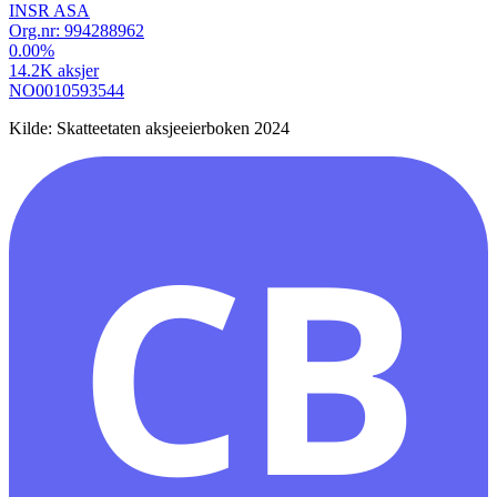
INSR ASA
Org.nr:
994288962
0.00
%
14.2K
aksjer
NO0010593544
Kilde: Skatteetaten aksjeeierboken 2024
CB