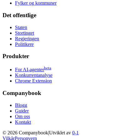
Fylker og kommuner
Det offentlige
Staten
Stortinget
Regjeringen
Politikere
Produkter
beta
For AI-agenter
Konkurrentanalyse
Chrome Extension
Companybook
Blogg
Guider
Om oss
Kontakt
©
2026
Companybook
|
Utviklet av
0-1
Vilkår
Personvern