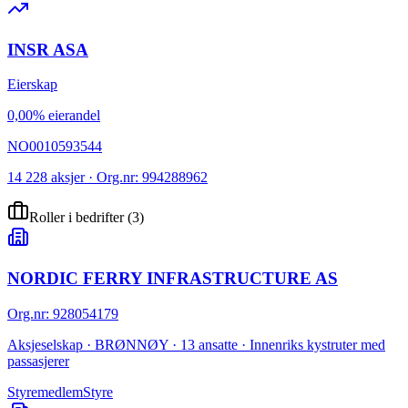
INSR ASA
Eierskap
0,00% eierandel
NO0010593544
14 228 aksjer · Org.nr: 994288962
Roller i bedrifter
(
3
)
NORDIC FERRY INFRASTRUCTURE AS
Org.nr
:
928054179
Aksjeselskap · BRØNNØY · 13 ansatte · Innenriks kystruter med
passasjerer
Styremedlem
Styre