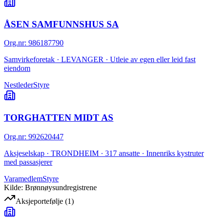
ÅSEN SAMFUNNSHUS SA
Org.nr
:
986187790
Samvirkeforetak · LEVANGER · Utleie av egen eller leid fast
eiendom
Nestleder
Styre
TORGHATTEN MIDT AS
Org.nr
:
992620447
Aksjeselskap · TRONDHEIM · 317 ansatte · Innenriks kystruter
med passasjerer
Varamedlem
Styre
Kilde: Brønnøysundregistrene
Aksjeportefølje
(
1
)