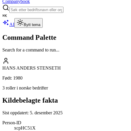
Companybook
⌘
K
AI
Bytt tema
Command Palette
Search for a command to run...
HANS ANDERS STENSETH
Født
:
1980
3 roller i norske bedrifter
Kildebelagte fakta
Sist oppdatert:
5. desember 2025
Person-ID
xcpHC51X