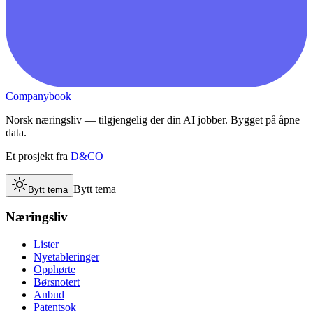
Companybook
Norsk næringsliv — tilgjengelig der din AI jobber. Bygget på åpne
data.
Et prosjekt fra
D&CO
Bytt tema
Bytt tema
Næringsliv
Lister
Nyetableringer
Opphørte
Børsnotert
Anbud
Patentsok