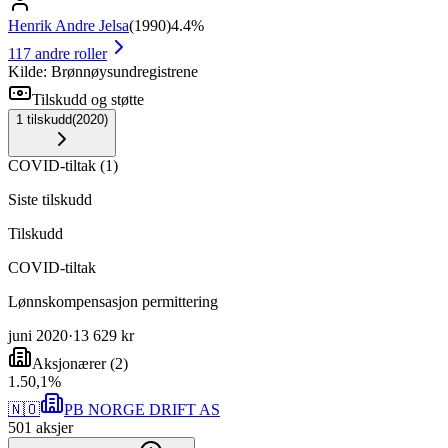
Henrik Andre Jelsa
(
1990
)
4.4%
117
andre roller
Kilde: Brønnøysundregistrene
Tilskudd og støtte
1
tilskudd
(
2020
)
COVID-tiltak
(
1
)
Siste tilskudd
Tilskudd
COVID-tiltak
Lønnskompensasjon permittering
juni 2020
·
13 629 kr
Aksjonærer
(
2
)
1
.
50,1
%
🇳🇴
PB NORGE DRIFT AS
501
aksjer