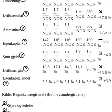
Omsetning
%
NOK
NOK
NOK
NOK
NOK
1,7
1,7
1,3
1 mill
850
mill
mill
mill
Driftsresultat
NOK
tNOK
−17,6 %
NOK
NOK
NOK
1,3
1,3
1,1
802
662
mill
mill
mill
Årsresultat
tNOK
tNOK
−17,5 %
NOK
NOK
NOK
147
116
116
100
100
0,0
Egenkapital
tNOK
tNOK
tNOK
tNOK
tNOK
%
2,5
2,8
2,2
1,9
1,8
−4,0
mill
mill
mill
mill
mill
Sum gjeld
%
NOK
NOK
NOK
NOK
NOK
18,6
17,1
14,3
11,1
9,6 %
Driftsmargin
%
%
%
%
−13,6 %
Egenkapitalandel
+3,9
5,5 %
4,0 %
5,1 %
5,1 %
5,3 %
%
Kilde: Regnskapsregisteret (Brønnøysundregistrene)
Styre og ledelse