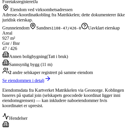
Foretaksregisteret
Ja
Eiendom ved virksomhetsadressen
Adresse-/koordinatkobling fra Matrikkelen; dette dokumenterer ikke
juridisk eierskap.
Grunneiendom
Sandnes
Uavklart eierskap
1108-47/426-0
Areal
927 m²
Gnr / Bnr
47
/
426
Annen boligbygning
(
Tatt i bruk
)
Sannsynlig bygg (11 m)
2
andre selskap
er
registrert på samme eiendom
Se eiendommen i detalj
Eiendomsdata fra Kartverket Matrikkelen via Geonorge. Koblingen
baseres på spatial join (selskapets geocodede koordinat ligger inni
eiendomsgrensen) — kan inkludere naboeiendommer hvis
koordinatet er upresist.
Hendelser