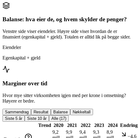
Balanse: hva eier de, og hvem skylder de penger?
Venstre side viser eiendeler. Høyre side viser hvordan de er
finansiert (egenkapital + gjeld). Totalen er alltid lik på begge sider.
Eiendeler
Egenkapital + gjeld
Marginer over tid
Hvor mye sitter virksomheten igjen med per krone i omsetning?
Høyere er bedre.
Sammendrag
Resultat
Balanse
Nøkkeltall
Siste 5 år
Siste 10 år
Alle (17)
Trend
2020
2021
2022
2023
2024
Endring
9,2
9,9
9,4
9,3
8,9
−4,6
mill
mill
mill
mill
mill