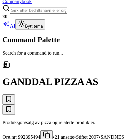
Companybook
⌘
K
AI
Bytt tema
Command Palette
Search for a command to run...
GANDDAL PIZZA AS
Produksjon/salg av pizza og relaterte produkter.
Org.nr:
992395494
•
21
ansatte
•
Stiftet
2007
•
SANDNES