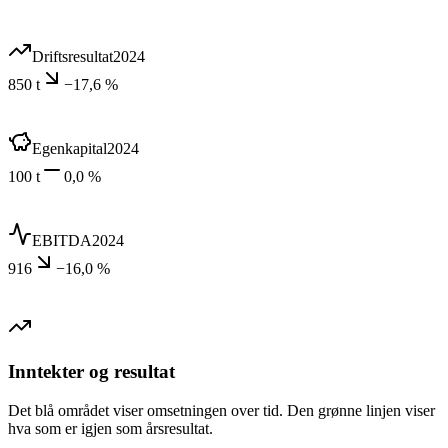
Driftsresultat
2024
850 t
−17,6 %
Egenkapital
2024
100 t
0,0 %
EBITDA
2024
916
−16,0 %
Inntekter og resultat
Det blå området viser omsetningen over tid. Den grønne linjen viser
hva som er igjen som årsresultat.