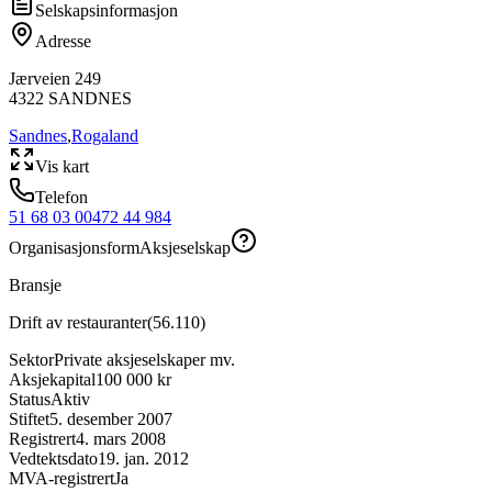
Selskapsinformasjon
Adresse
Jærveien 249
4322
SANDNES
Sandnes
,
Rogaland
Vis kart
Telefon
51 68 03 00
472 44 984
Organisasjonsform
Aksjeselskap
Bransje
Drift av restauranter
(
56.110
)
Sektor
Private aksjeselskaper mv.
Aksjekapital
100 000 kr
Status
Aktiv
Stiftet
5. desember 2007
Registrert
4. mars 2008
Vedtektsdato
19. jan. 2012
MVA-registrert
Ja