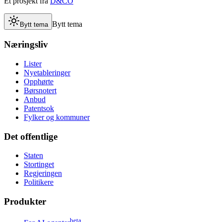
Et prosjekt fra
D&CO
Bytt tema
Bytt tema
Næringsliv
Lister
Nyetableringer
Opphørte
Børsnotert
Anbud
Patentsok
Fylker og kommuner
Det offentlige
Staten
Stortinget
Regjeringen
Politikere
Produkter
beta