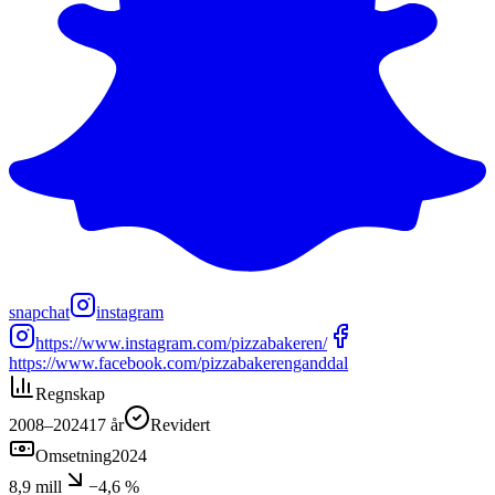
snapchat
instagram
https://www.instagram.com/pizzabakeren/
https://www.facebook.com/pizzabakerenganddal
Regnskap
2008–2024
17
år
Revidert
Omsetning
2024
8,9 mill
−4,6 %