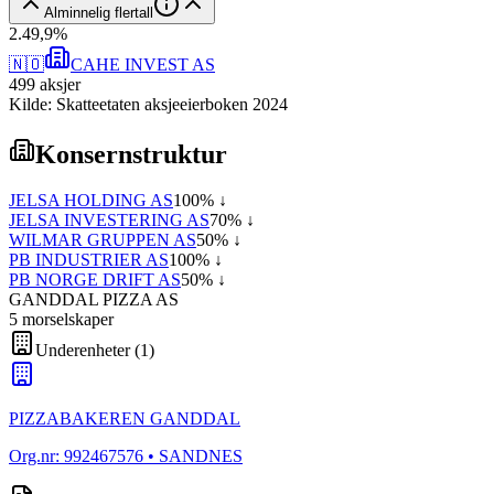
Alminnelig flertall
2
.
49,9
%
🇳🇴
CAHE INVEST AS
499
aksjer
Kilde: Skatteetaten aksjeeierboken 2024
Konsernstruktur
JELSA HOLDING AS
100
% ↓
JELSA INVESTERING AS
70
% ↓
WILMAR GRUPPEN AS
50
% ↓
PB INDUSTRIER AS
100
% ↓
PB NORGE DRIFT AS
50
% ↓
GANDDAL PIZZA AS
5
morselskap
er
Underenheter
(
1
)
PIZZABAKEREN GANDDAL
Org.nr:
992467576
• SANDNES