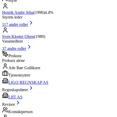
Styre
Henrik Andre Jelsa
(
1990
)
4.4%
Styrets leder
117
andre roller
Sven Kloster Olsen
(
1980
)
Varamedlem
37
andre roller
Prokura
Prokura alene
Atle Bøe Gulliksen
Tjenesteytere
LIGO REGNSKAP AS
Regnskapsfører
LIIT AS
Revisor
Kontaktperson