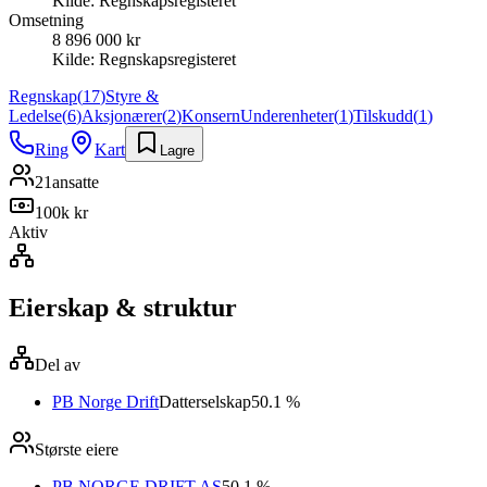
Kilde:
Regnskapsregisteret
Omsetning
8 896 000 kr
Kilde:
Regnskapsregisteret
Regnskap
(
17
)
Styre &
Ledelse
(
6
)
Aksjonærer
(
2
)
Konsern
Underenheter
(
1
)
Tilskudd
(
1
)
Ring
Kart
Lagre
21
ansatte
100k kr
Aktiv
Eierskap & struktur
Del av
PB Norge Drift
Datterselskap
50.1 %
Største eiere
PB NORGE DRIFT AS
50.1 %