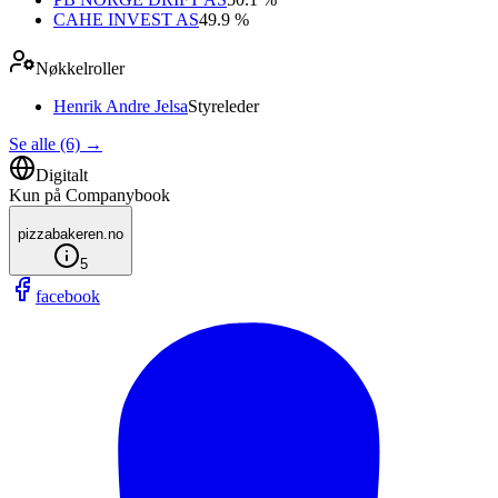
CAHE INVEST AS
49.9 %
Nøkkelroller
Henrik Andre Jelsa
Styreleder
Se alle (6)
→
Digitalt
Kun på Companybook
pizzabakeren.no
5
facebook