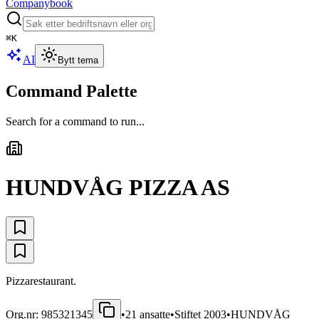
Companybook
⌘
K
AI
Bytt tema
Command Palette
Search for a command to run...
HUNDVÅG PIZZA AS
Pizzarestaurant.
Org.nr:
985321345
•
21
ansatte
•
Stiftet
2003
•
HUNDVÅG