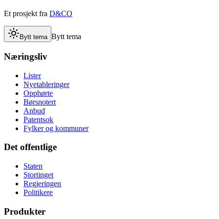
Et prosjekt fra
D&CO
Bytt tema
Bytt tema
Næringsliv
Lister
Nyetableringer
Opphørte
Børsnotert
Anbud
Patentsok
Fylker og kommuner
Det offentlige
Staten
Stortinget
Regjeringen
Politikere
Produkter