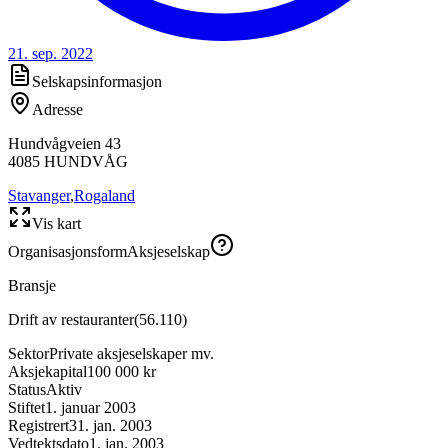
21. sep. 2022
Selskapsinformasjon
Adresse
Hundvågveien 43
4085
HUNDVÅG
Stavanger
,
Rogaland
Vis kart
Organisasjonsform
Aksjeselskap
Bransje
Drift av restauranter
(
56.110
)
Sektor
Private aksjeselskaper mv.
Aksjekapital
100 000 kr
Status
Aktiv
Stiftet
1. januar 2003
Registrert
31. jan. 2003
Vedtektsdato
1. jan. 2003