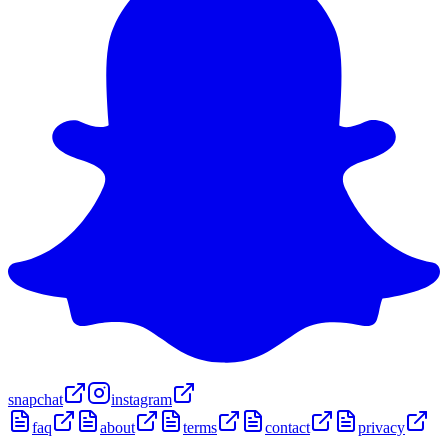
snapchat
instagram
faq
about
terms
contact
privacy