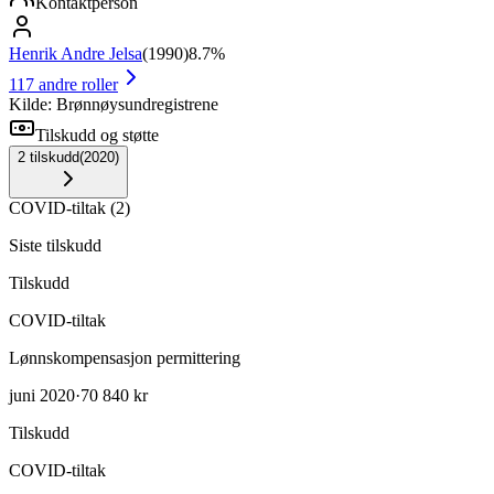
Kontaktperson
Henrik Andre Jelsa
(
1990
)
8.7%
117
andre roller
Kilde: Brønnøysundregistrene
Tilskudd og støtte
2
tilskudd
(
2020
)
COVID-tiltak
(
2
)
Siste tilskudd
Tilskudd
COVID-tiltak
Lønnskompensasjon permittering
juni 2020
·
70 840 kr
Tilskudd
COVID-tiltak