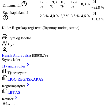
17,3
19,3
16,1
12,4
8,3 %
Driftsmargin
%
%
%
%
−32,9 %
Egenkapitalandel
2,8 %
4,0 %
3,2 %
3,5 %
4,6 %
+31,3 %
Kilde: Regnskapsregisteret (Brønnøysundregistrene)
Styre og ledelse
Styre
Henrik Andre Jelsa
(
1990
)
8.7%
Styrets leder
117
andre roller
Tjenesteytere
LIGO REGNSKAP AS
Regnskapsfører
LIIT AS
Revisor