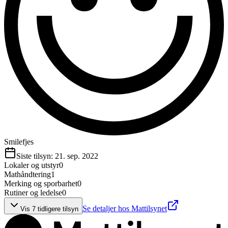
Smilefjes
Siste tilsyn:
21. sep. 2022
Lokaler og utstyr
0
Mathåndtering
1
Merking og sporbarhet
0
Rutiner og ledelse
0
Se detaljer hos Mattilsynet
Vis
7
tidligere tilsyn