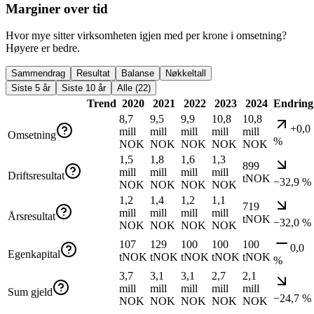
Marginer over tid
Hvor mye sitter virksomheten igjen med per krone i omsetning?
Høyere er bedre.
Sammendrag
Resultat
Balanse
Nøkkeltall
Siste 5 år
Siste 10 år
Alle (22)
Trend
2020
2021
2022
2023
2024
Endring
8,7
9,5
9,9
10,8
10,8
+0,0
mill
mill
mill
mill
mill
Omsetning
%
NOK
NOK
NOK
NOK
NOK
1,5
1,8
1,6
1,3
899
mill
mill
mill
mill
Driftsresultat
tNOK
−32,9 %
NOK
NOK
NOK
NOK
1,2
1,4
1,2
1,1
719
mill
mill
mill
mill
Årsresultat
tNOK
−32,0 %
NOK
NOK
NOK
NOK
107
129
100
100
100
0,0
Egenkapital
tNOK
tNOK
tNOK
tNOK
tNOK
%
3,7
3,1
3,1
2,7
2,1
mill
mill
mill
mill
mill
Sum gjeld
−24,7 %
NOK
NOK
NOK
NOK
NOK