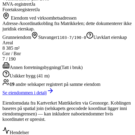
MVA-registrert
Ja
Foretaksregisteret
Ja
Eiendom ved virksomhetsadressen
Adresse-/koordinatkobling fra Matrikkelen; dette dokumenterer ikke
juridisk eierskap.
Grunneiendom
Stavanger
Uavklart eierskap
1103-7/190-0
Areal
8 385 m²
Gnr / Bnr
7
/
190
Annen forretningsbygning
(
Tatt i bruk
)
Usikker bygg (41 m)
19
andre selskap
er
registrert på samme eiendom
Se eiendommen i detalj
Eiendomsdata fra Kartverket Matrikkelen via Geonorge. Koblingen
baseres på spatial join (selskapets geocodede koordinat ligger inni
eiendomsgrensen) — kan inkludere naboeiendommer hvis
koordinatet er upresist.
Hendelser