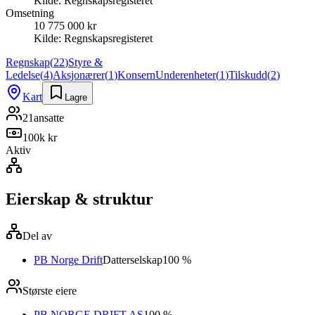
Kilde:
Regnskapsregisteret
Omsetning
10 775 000 kr
Kilde:
Regnskapsregisteret
Regnskap
(
22
)
Styre &
Ledelse
(
4
)
Aksjonærer
(
1
)
Konsern
Underenheter
(
1
)
Tilskudd
(
2
)
Kart
Lagre
21
ansatte
100k kr
Aktiv
Eierskap & struktur
Del av
PB Norge Drift
Datterselskap
100 %
Største eiere
PB NORGE DRIFT AS
100 %