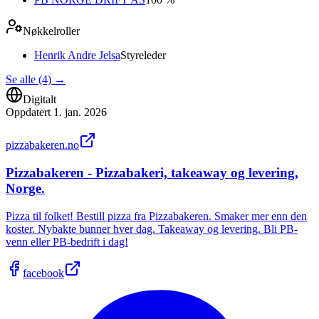
Nøkkelroller
Henrik Andre Jelsa
Styreleder
Se alle (4)
→
Digitalt
Oppdatert
1. jan. 2026
pizzabakeren.no
Pizzabakeren - Pizzabakeri, takeaway og levering,
Norge.
Pizza til folket! Bestill pizza fra Pizzabakeren. Smaker mer enn den
koster. Nybakte bunner hver dag. Takeaway og levering. Bli PB-
venn eller PB-bedrift i dag!
facebook