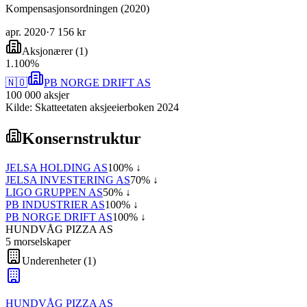
Kompensasjonsordningen (2020)
apr. 2020
·
7 156 kr
Aksjonærer
(
1
)
1
.
100
%
🇳🇴
PB NORGE DRIFT AS
100 000
aksjer
Kilde: Skatteetaten aksjeeierboken 2024
Konsernstruktur
JELSA HOLDING AS
100
% ↓
JELSA INVESTERING AS
70
% ↓
LIGO GRUPPEN AS
50
% ↓
PB INDUSTRIER AS
100
% ↓
PB NORGE DRIFT AS
100
% ↓
HUNDVÅG PIZZA AS
5
morselskap
er
Underenheter
(
1
)
HUNDVÅG PIZZA AS