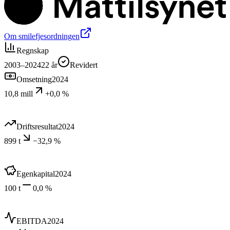
Om smilefjesordningen
Regnskap
2003–2024
22
år
Revidert
Omsetning
2024
10,8 mill
+0,0 %
Driftsresultat
2024
899 t
−32,9 %
Egenkapital
2024
100 t
0,0 %
EBITDA
2024