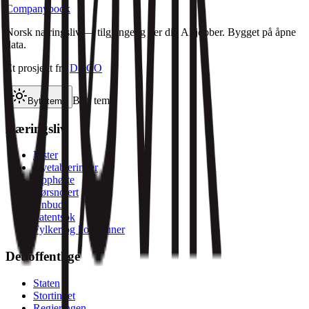
Companybook
Norsk næringsliv — tilgjengelig der din AI jobber. Bygget på åpne
data.
Et prosjekt fra
D&CO
Bytt tema
Bytt tema
Næringsliv
Lister
Nyetableringer
Opphørte
Børsnotert
Anbud
Patentsok
Fylker og kommuner
Det offentlige
Staten
Stortinget
Regjeringen