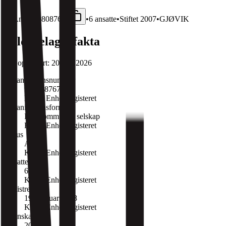
Org.nr:
990808767
•
6
ansatte
•
Stiftet
2007
•
GJØVIK
Kildebelagte fakta
Sist oppdatert:
20. juli 2026
Organisasjonsnummer
990808767
Kilde:
Enhetsregisteret
Organisasjonsform
Interkommunalt selskap
Kilde:
Enhetsregisteret
Status
Aktiv
Kilde:
Enhetsregisteret
Ansatte
6
Kilde:
Enhetsregisteret
Registrert
19. februar 2008
Kilde:
Enhetsregisteret
Regnskapsår
2025