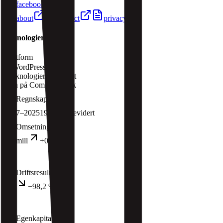
facebook
about
contact
privacy
Teknologier
Plattform
WordPress
1
teknologier
oppdaget
Kun på Companybook
Regnskap
2007–2025
19
år
Revidert
Omsetning
2025
5,9 mill
+0,1 %
Driftsresultat
2025
20 t
−98,2 %
Egenkapital
2025