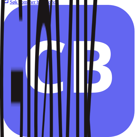
Søk domener hos Norid
CB