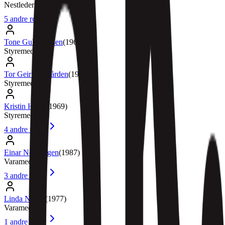
Nestleder
5
andre roller
Tone Gulbrandsen
(
1968
)
Styremedlem
Tor Geir Ødegården
(
1954
)
Styremedlem
Kristin Horni
(
1969
)
Styremedlem
4
andre roller
Einar Nordengen
(
1987
)
Varamedlem
3
andre roller
Linda Nilsen
(
1977
)
Varamedlem
1
andre roller