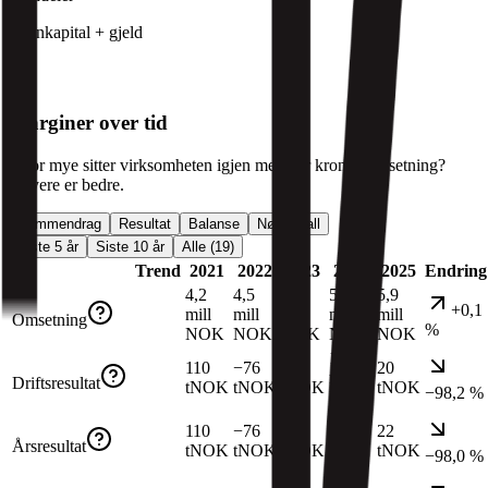
Egenkapital + gjeld
Marginer over tid
Hvor mye sitter virksomheten igjen med per krone i omsetning?
Høyere er bedre.
Sammendrag
Resultat
Balanse
Nøkkeltall
Siste 5 år
Siste 10 år
Alle (19)
Trend
2021
2022
2023
2024
2025
Endring
4,2
4,5
4,8
5,9
5,9
+0,1
mill
mill
mill
mill
mill
Omsetning
%
NOK
NOK
NOK
NOK
NOK
1,1
110
−76
−64
20
mill
Driftsresultat
tNOK
tNOK
tNOK
tNOK
−98,2 %
NOK
1,1
110
−76
−62
22
mill
Årsresultat
tNOK
tNOK
tNOK
tNOK
−98,0 %
NOK
1,9