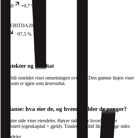
3 mill
+0,7 %
EBITDA
2025
28
−97,5 %
Inntekter og resultat
Det blå området viser omsetningen over tid. Den grønne linjen viser
hva som er igjen som årsresultat.
Balanse: hva eier de, og hvem skylder de penger?
Venstre side viser eiendeler. Høyre side viser hvordan de er
finansiert (egenkapital + gjeld). Totalen er alltid lik på begge sider.
Eiendeler