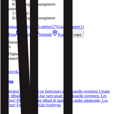
Kilde:
Regnskapsregisteret
Omsetning
5 930 000 kr
Kilde:
Regnskapsregisteret
Regnskap
(
19
)
Styre & Ledelse
(
27
)
Underenheter
(
1
)
Ring
E-post
Nettside
Kart
Lagre
6
ansatte
Aktiv
Digitalt
Oppdatert
1. jan. 2026
nokgjovik.no
Hjem
Lavterskel hjelpetilbud og fagressurs om seksuelle overgrep Utsatte
Våre tilbud til deg som har vært utsatt for seksuelle overgrep. Les
mer her! Pårørende Våre tilbud til familie og andre pårørende. Les
mer her! Fagpersoner Våre forebygg