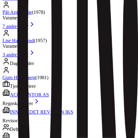
Pål-Arne Oulie
(
1978
)
Varamedlem
7
andre roller
Lise Hammerud
(
1957
)
Varamedlem
3
andre roller
Daglig leder
Guro Hesselberg
(
1981
)
Tjenesteytere
ACCOUNTOR AS
Regnskapsfører
INNLANDET REVISJON IKS
Revisor
Deltakere