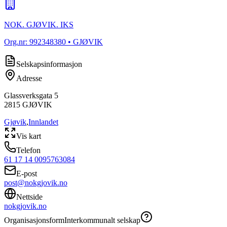
NOK. GJØVIK. IKS
Org.nr:
992348380
• GJØVIK
Selskapsinformasjon
Adresse
Glassverksgata 5
2815
GJØVIK
Gjøvik
,
Innlandet
Vis kart
Telefon
61 17 14 00
95763084
E-post
post@nokgjovik.no
Nettside
nokgjovik.no
Organisasjonsform
Interkommunalt selskap