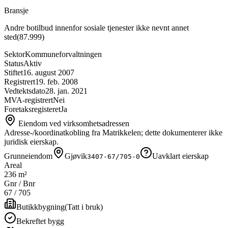
Bransje
Andre botilbud innenfor sosiale tjenester ikke nevnt annet
sted
(
87.999
)
Sektor
Kommuneforvaltningen
Status
Aktiv
Stiftet
16. august 2007
Registrert
19. feb. 2008
Vedtektsdato
28. jan. 2021
MVA-registrert
Nei
Foretaksregisteret
Ja
Eiendom ved virksomhetsadressen
Adresse-/koordinatkobling fra Matrikkelen; dette dokumenterer ikke
juridisk eierskap.
Grunneiendom
Gjøvik
Uavklart eierskap
3407-67/705-0
Areal
236 m²
Gnr / Bnr
67
/
705
Butikkbygning
(
Tatt i bruk
)
Bekreftet bygg