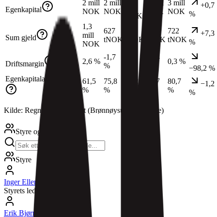
2 mill
2 mill
3 mill
3 mill
+0,7
mill
Egenkapital
NOK
NOK
NOK
NOK
%
NOK
1,3
627
596
673
722
+7,3
mill
Sum gjeld
tNOK
tNOK
tNOK
tNOK
%
NOK
-1,7
-1,3
18,4
2,6 %
0,3 %
Driftsmargin
%
%
%
−98,2 %
Egenkapitalandel
61,5
75,8
76,2
81,7
80,7
−1,2
%
%
%
%
%
%
Kilde: Regnskapsregisteret (Brønnøysundregistrene)
Styre og ledelse
Styre
Inger Ellen Ulsaker
(
1975
)
Styrets leder
Erik Bjørnsveen
(
1960
)