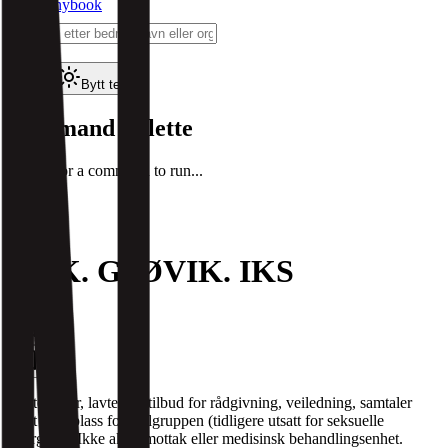
Companybook
⌘
K
AI
Bytt tema
Command Palette
Search for a command to run...
NOK. GJØVIK. IKS
Støttesenter, lavterskeltilbud for rådgivning, veiledning, samtaler
samt møteplass for målgruppen (tidligere utsatt for seksuelle
overgrep). Ikke akutt mottak eller medisinsk behandlingsenhet.