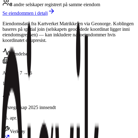
8
andre selskap
er
registrert på samme eiendom
Se eiendommen i detalj
Eiendomsdata fra Kartverket Matrikkelen via Geonorge. Koblingen
baseres på spatial join (selskapets geocodede koordinat ligger inni
eiendomsgrensen) — kan inkludere naboeiendommer hvis
koordinatet er upresist.
Hendelser
Ansatte: 7 → 6
13. juni
Årsregnskap 2025 innsendt
25. apr.
Verktøy