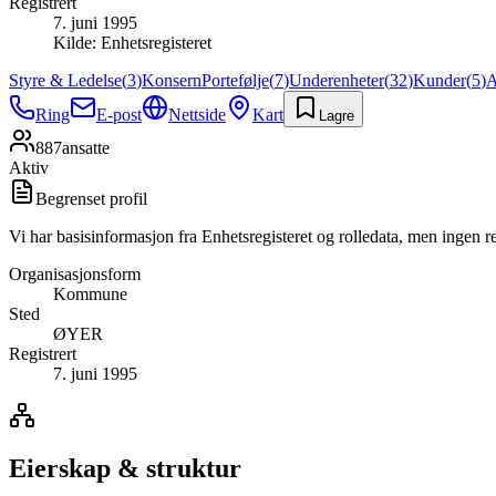
Registrert
7. juni 1995
Kilde:
Enhetsregisteret
Styre & Ledelse
(
3
)
Konsern
Portefølje
(
7
)
Underenheter
(
32
)
Kunder
(
5
)
A
Ring
E-post
Nettside
Kart
Lagre
887
ansatte
Aktiv
Begrenset profil
Vi har basisinformasjon fra Enhetsregisteret og rolledata, men ingen r
Organisasjonsform
Kommune
Sted
ØYER
Registrert
7. juni 1995
Eierskap & struktur