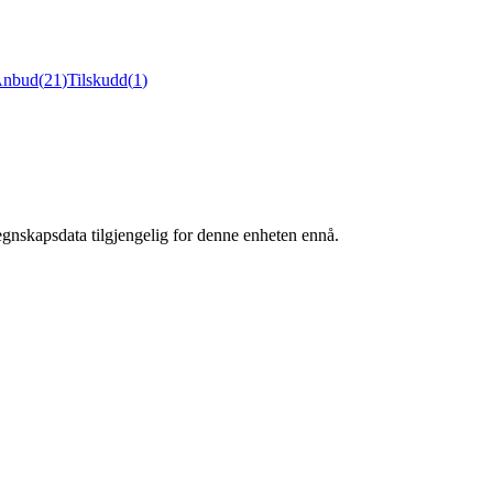
nbud
(
21
)
Tilskudd
(
1
)
egnskapsdata tilgjengelig for denne enheten ennå.