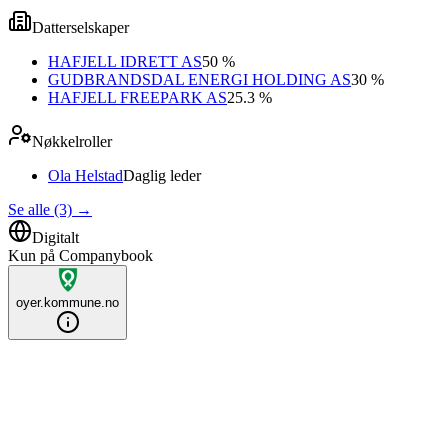
Datterselskaper
HAFJELL IDRETT AS
50 %
GUDBRANDSDAL ENERGI HOLDING AS
30 %
HAFJELL FREEPARK AS
25.3 %
Nøkkelroller
Ola Helstad
Daglig leder
Se alle (3)
→
Digitalt
Kun på Companybook
oyer.kommune.no