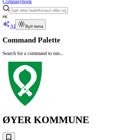
Companybook
⌘
K
AI
Bytt tema
Command Palette
Search for a command to run...
ØYER KOMMUNE