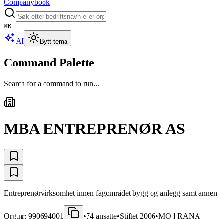
Companybook
⌘
K
AI
Bytt tema
Command Palette
Search for a command to run...
MBA ENTREPRENØR AS
Entreprenørvirksomhet innen fagområdet bygg og anlegg samt annen 
Org.nr:
990694001
•
74
ansatte
•
Stiftet
2006
•
MO I RANA