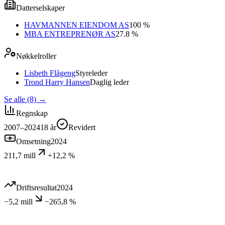
Datterselskaper
HAVMANNEN EIENDOM AS
100 %
MBA ENTREPRENØR AS
27.8 %
Nøkkelroller
Lisbeth Flågeng
Styreleder
Trond Harry Hansen
Daglig leder
Se alle (8)
→
Regnskap
2007–2024
18
år
Revidert
Omsetning
2024
211,7 mill
+12,2 %
Driftsresultat
2024
−5,2 mill
−265,8 %