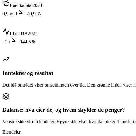
Egenkapital
2024
9,9 mill
−40,9 %
EBITDA
2024
−2 t
−144,5 %
Inntekter og resultat
Det blå området viser omsetningen over tid. Den grønne linjen viser h
Balanse: hva eier de, og hvem skylder de penger?
Venstre side viser eiendeler. Høyre side viser hvordan de er finansiert (
Eiendeler