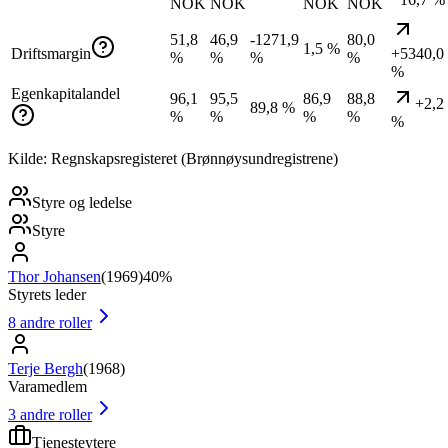
NOK
NOK
NOK
NOK
51,8
46,9
-1271,9
80,0
1,5 %
Driftsmargin
+5340,0
%
%
%
%
%
Egenkapitalandel
96,1
95,5
86,9
88,8
+2,2
89,8 %
%
%
%
%
%
Kilde: Regnskapsregisteret (Brønnøysundregistrene)
Styre og ledelse
Styre
Thor Johansen
(
1969
)
40%
Styrets leder
8
andre roller
Terje Bergh
(
1968
)
Varamedlem
3
andre roller
Tjenesteytere