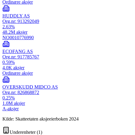
Ordinære aksjer
HUDDLY AS
Org.nr:
913292049
2.63
%
48.2M
aksjer
NO0010776990
ECOFANG AS
Org.nr:
917785767
0.59
%
4.0K
aksjer
Ordinære aksjer
OVERSKUDD MIDCO AS
Org.nr:
826868872
0.25
%
1.0M
aksjer
A-aksjer
Kilde: Skatteetaten aksjeeierboken 2024
Underenheter
(
1
)