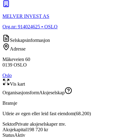
MELVER INVEST AS
Org.nr:
914024625
• OSLO
Selskapsinformasjon
Adresse
Måkeveien 60
0139
OSLO
Oslo
Vis kart
Organisasjonsform
Aksjeselskap
Bransje
Utleie av egen eller leid fast eiendom
(
68.200
)
Sektor
Private aksjeselskaper mv.
Aksjekapital
198 720 kr
Status
Aktiv