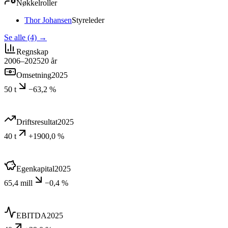
Nøkkelroller
Thor Johansen
Styreleder
Se alle (4)
→
Regnskap
2006–2025
20
år
Omsetning
2025
50 t
−63,2 %
Driftsresultat
2025
40 t
+1900,0 %
Egenkapital
2025
65,4 mill
−0,4 %
EBITDA
2025