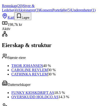
Regnskap
(
20
)
Styre &
Ledelse
(
4
)
Aksjonærer
(
3
)
Konsern
Portefølje
(
5
)
Underenheter
(
1
)
Kart
Lagre
198,7k kr
Aktiv
Eierskap & struktur
Største eiere
THOR JOHANSEN
40 %
CAROLINE REVLEM
30 %
CATHINKA REVLEM
30 %
Datterselskaper
FUNKY KIOSKDRIFT AS
18.5 %
OVERSKUDD HOLDCO AS
14.3 %