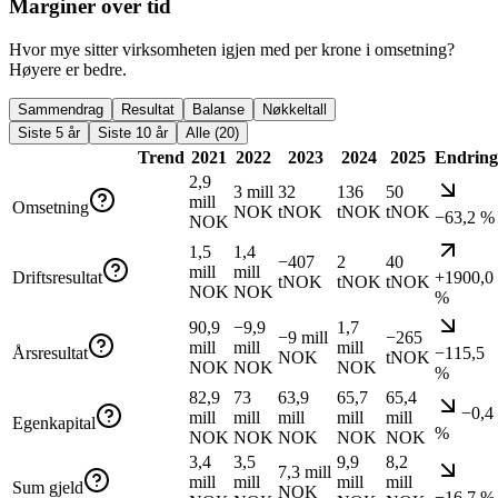
Marginer over tid
Hvor mye sitter virksomheten igjen med per krone i omsetning?
Høyere er bedre.
Sammendrag
Resultat
Balanse
Nøkkeltall
Siste 5 år
Siste 10 år
Alle (20)
Trend
2021
2022
2023
2024
2025
Endring
2,9
3 mill
32
136
50
mill
Omsetning
NOK
tNOK
tNOK
tNOK
−63,2 %
NOK
1,5
1,4
−407
2
40
mill
mill
Driftsresultat
+1900,0
tNOK
tNOK
tNOK
NOK
NOK
%
90,9
−9,9
1,7
−9 mill
−265
mill
mill
mill
Årsresultat
−115,5
NOK
tNOK
NOK
NOK
NOK
%
82,9
73
63,9
65,7
65,4
−0,4
mill
mill
mill
mill
mill
Egenkapital
%
NOK
NOK
NOK
NOK
NOK
3,4
3,5
9,9
8,2
7,3 mill
mill
mill
mill
mill
Sum gjeld
NOK
−16,7 %