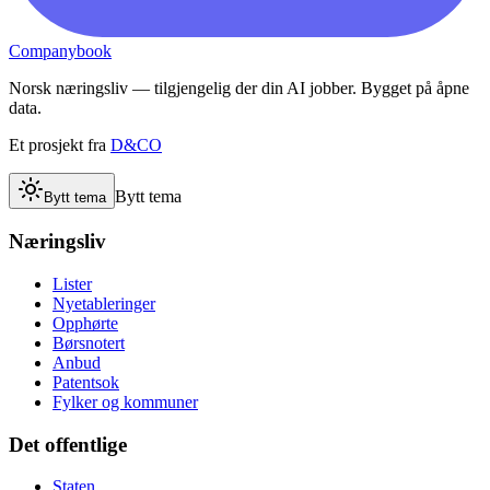
Companybook
Norsk næringsliv — tilgjengelig der din AI jobber. Bygget på åpne
data.
Et prosjekt fra
D&CO
Bytt tema
Bytt tema
Næringsliv
Lister
Nyetableringer
Opphørte
Børsnotert
Anbud
Patentsok
Fylker og kommuner
Det offentlige
Staten