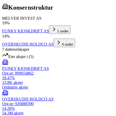
Konsernstruktur
MELVER INVEST AS
19
%
FUNKY KIOSKDRIFT AS
1
under
14
%
OVERSKUDD HOLDCO AS
4
under
7
datterselskap
er
Eier aksjer i
(
5
)
FUNKY KIOSKDRIFT AS
Org.nr:
899654862
18.47
%
33.8K
aksjer
Ordinære aksjer
OVERSKUDD HOLDCO AS
Org.nr:
926888390
14.28
%
54.3M
aksjer