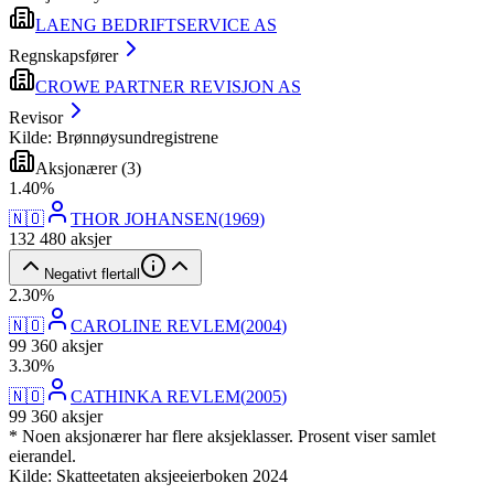
LAENG BEDRIFTSERVICE AS
Regnskapsfører
CROWE PARTNER REVISJON AS
Revisor
Kilde: Brønnøysundregistrene
Aksjonærer
(
3
)
1
.
40
%
🇳🇴
THOR JOHANSEN
(
1969
)
132 480
aksjer
Negativt flertall
2
.
30
%
🇳🇴
CAROLINE REVLEM
(
2004
)
99 360
aksjer
3
.
30
%
🇳🇴
CATHINKA REVLEM
(
2005
)
99 360
aksjer
* Noen aksjonærer har flere aksjeklasser. Prosent viser samlet
eierandel.
Kilde: Skatteetaten aksjeeierboken 2024