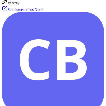
Verktøy
Søk domener hos Norid
CB