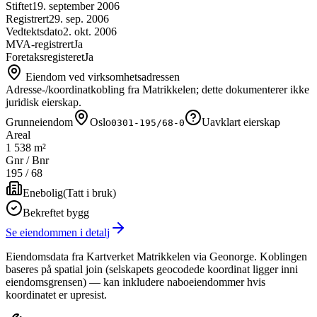
Stiftet
19. september 2006
Registrert
29. sep. 2006
Vedtektsdato
2. okt. 2006
MVA-registrert
Ja
Foretaksregisteret
Ja
Eiendom ved virksomhetsadressen
Adresse-/koordinatkobling fra Matrikkelen; dette dokumenterer ikke
juridisk eierskap.
Grunneiendom
Oslo
Uavklart eierskap
0301-195/68-0
Areal
1 538 m²
Gnr / Bnr
195
/
68
Enebolig
(
Tatt i bruk
)
Bekreftet bygg
Se eiendommen i detalj
Eiendomsdata fra Kartverket Matrikkelen via Geonorge. Koblingen
baseres på spatial join (selskapets geocodede koordinat ligger inni
eiendomsgrensen) — kan inkludere naboeiendommer hvis
koordinatet er upresist.