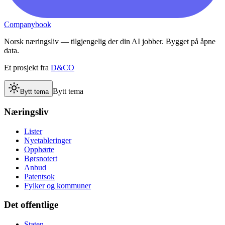
Companybook
Norsk næringsliv — tilgjengelig der din AI jobber. Bygget på åpne
data.
Et prosjekt fra
D&CO
Bytt tema
Bytt tema
Næringsliv
Lister
Nyetableringer
Opphørte
Børsnotert
Anbud
Patentsok
Fylker og kommuner
Det offentlige
Staten