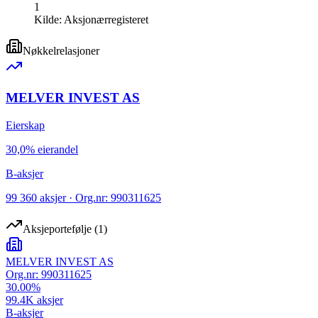
1
Kilde:
Aksjonærregisteret
Nøkkelrelasjoner
MELVER INVEST AS
Eierskap
30,0% eierandel
B-aksjer
99 360 aksjer · Org.nr: 990311625
Aksjeportefølje
(
1
)
MELVER INVEST AS
Org.nr:
990311625
30.00
%
99.4K
aksjer
B-aksjer