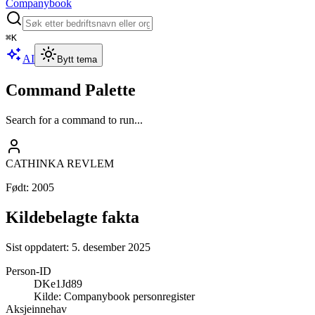
Companybook
⌘
K
AI
Bytt tema
Command Palette
Search for a command to run...
CATHINKA REVLEM
Født
:
2005
Kildebelagte fakta
Sist oppdatert:
5. desember 2025
Person-ID
DKe1Jd89
Kilde:
Companybook personregister
Aksjeinnehav