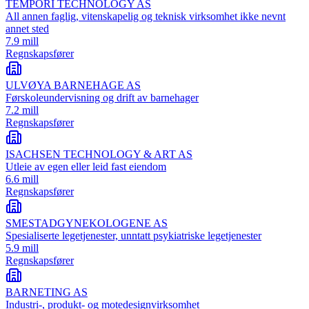
TEMPORI TECHNOLOGY AS
All annen faglig, vitenskapelig og teknisk virksomhet ikke nevnt
annet sted
7.9 mill
Regnskapsfører
ULVØYA BARNEHAGE AS
Førskoleundervisning og drift av barnehager
7.2 mill
Regnskapsfører
ISACHSEN TECHNOLOGY & ART AS
Utleie av egen eller leid fast eiendom
6.6 mill
Regnskapsfører
SMESTADGYNEKOLOGENE AS
Spesialiserte legetjenester, unntatt psykiatriske legetjenester
5.9 mill
Regnskapsfører
BARNETING AS
Industri-, produkt- og motedesignvirksomhet