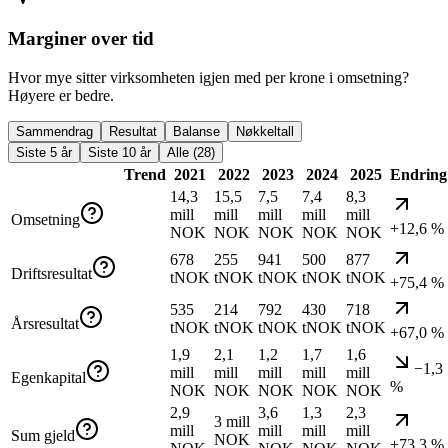
Marginer over tid
Hvor mye sitter virksomheten igjen med per krone i omsetning?
Høyere er bedre.
Sammendrag
Resultat
Balanse
Nøkkeltall
Siste 5 år
Siste 10 år
Alle (28)
Trend
2021
2022
2023
2024
2025
Endring
14,3
15,5
7,5
7,4
8,3
mill
mill
mill
mill
mill
Omsetning
+12,6 %
NOK
NOK
NOK
NOK
NOK
678
255
941
500
877
Driftsresultat
tNOK
tNOK
tNOK
tNOK
tNOK
+75,4 %
535
214
792
430
718
Årsresultat
tNOK
tNOK
tNOK
tNOK
tNOK
+67,0 %
1,9
2,1
1,2
1,7
1,6
−1,3
mill
mill
mill
mill
mill
Egenkapital
%
NOK
NOK
NOK
NOK
NOK
2,9
3,6
1,3
2,3
3 mill
mill
mill
mill
mill
Sum gjeld
NOK
+73,3 %