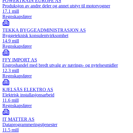
POWERTRAIN EUROPE AS
Produksjon av andre deler og annet utstyr til motorvogner
17.1 mill
Regnskapsfører
TEKKA BYGGEADMINISTRASJON AS
Byggeteknisk konsulentvirksomhet
14.9 mill
Regnskapsfører
FFY IMPORT AS
Engroshandel med bredt utvalg av nærings- og nytelsesmidler
12.3 mill
Regnskapsfører
KJELSÅS ELEKTRO AS
Elektrisk installasjonsarbeid
11.6 mill
Regnskapsfører
IT MATTER AS
Dataprogrammeringstjenester
11.5 mill