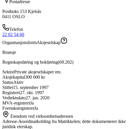
Postadresse
Postboks 153 Kjelsås
0411
OSLO
Telefon
22 02 54 60
Organisasjonsform
Aksjeselskap
Bransje
Regnskapsføring og bokføring
(
69.202
)
Sektor
Private aksjeselskaper mv.
Aksjekapital
300 000 kr
Status
Aktiv
Stiftet
15. september 1997
Registrert
27. okt. 1997
Vedtektsdato
27. jan. 2020
MVA-registrert
Ja
Foretaksregisteret
Ja
Eiendom ved virksomhetsadressen
Adresse-/koordinatkobling fra Matrikkelen; dette dokumenterer ikke
juridisk eierskap.