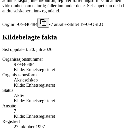
administrasjon, internkontroll, regulær forretningsdrift samt annen
virksomhet som naturlig faller inn under dette. Selskapet kan delta i
andre selskaper i inn- og utland.
Org.nr:
979346484
•
7
ansatte
•
Stiftet
1997
•
OSLO
Kildebelagte fakta
Sist oppdatert:
20. juli 2026
Organisasjonsnummer
979346484
Kilde:
Enhetsregisteret
Organisasjonsform
Aksjeselskap
Kilde:
Enhetsregisteret
Status
Aktiv
Kilde:
Enhetsregisteret
Ansatte
7
Kilde:
Enhetsregisteret
Registrert
27. oktober 1997