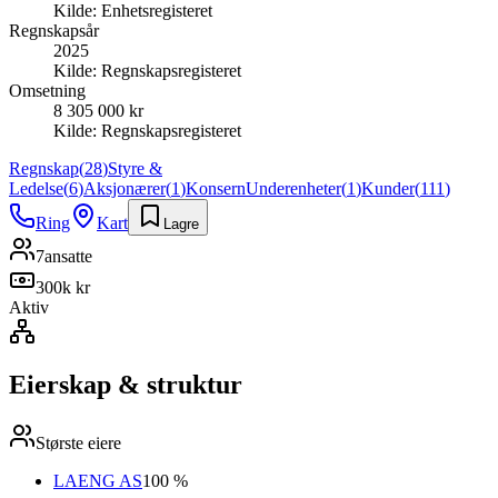
Kilde:
Enhetsregisteret
Regnskapsår
2025
Kilde:
Regnskapsregisteret
Omsetning
8 305 000 kr
Kilde:
Regnskapsregisteret
Regnskap
(
28
)
Styre &
Ledelse
(
6
)
Aksjonærer
(
1
)
Konsern
Underenheter
(
1
)
Kunder
(
111
)
Ring
Kart
Lagre
7
ansatte
300k kr
Aktiv
Eierskap & struktur
Største eiere
LAENG AS
100 %