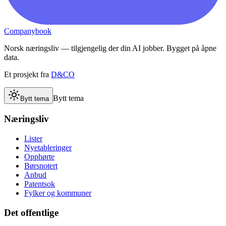
Companybook
Norsk næringsliv — tilgjengelig der din AI jobber. Bygget på åpne
data.
Et prosjekt fra
D&CO
Bytt tema
Bytt tema
Næringsliv
Lister
Nyetableringer
Opphørte
Børsnotert
Anbud
Patentsok
Fylker og kommuner
Det offentlige