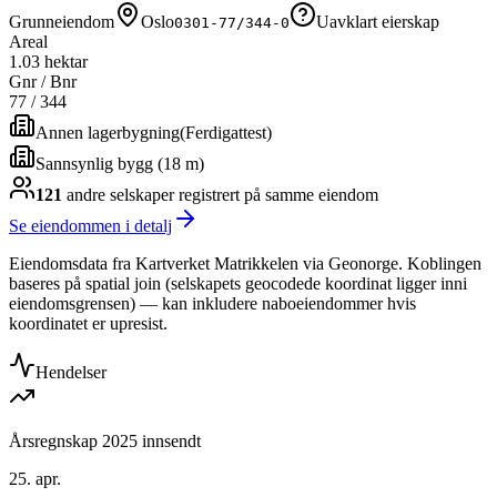
Grunneiendom
Oslo
Uavklart eierskap
0301-77/344-0
Areal
1.03 hektar
Gnr / Bnr
77
/
344
Annen lagerbygning
(
Ferdigattest
)
Sannsynlig bygg (18 m)
121
andre selskap
er
registrert på samme eiendom
Se eiendommen i detalj
Eiendomsdata fra Kartverket Matrikkelen via Geonorge. Koblingen
baseres på spatial join (selskapets geocodede koordinat ligger inni
eiendomsgrensen) — kan inkludere naboeiendommer hvis
koordinatet er upresist.
Hendelser
Årsregnskap 2025 innsendt
25. apr.