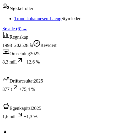
Nøkkelroller
Trond Johannesen Laeng
Styreleder
Se alle (6)
→
Regnskap
1998–2025
28
år
Revidert
Omsetning
2025
8,3 mill
+12,6 %
Driftsresultat
2025
877 t
+75,4 %
Egenkapital
2025
1,6 mill
−1,3 %