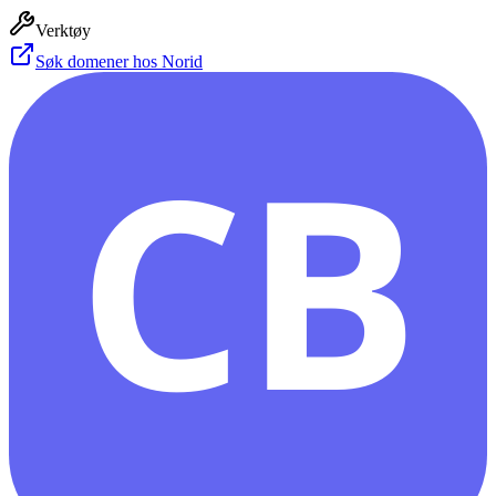
Verktøy
Søk domener hos Norid
CB