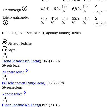
NOK
NOK
NOK
NOK
12,6
10,6
4,8 %
1,6 %
6,8 %
Driftsmargin
%
%
+55,7 %
Egenkapitalandel
39,8
41,4
25,2
55,5
41,5
%
%
%
%
%
−25,2 %
Kilde: Regnskapsregisteret (Brønnøysundregistrene)
Styre og ledelse
Styre
Trond Johannesen Laeng
(
1963
)
33.3%
Styrets leder
20
andre roller
Pål Johannesen Lyng-Laeng
(
1969
)
33.3%
Styremedlem
5
andre roller
Espen Johannesen Laeng
(
1971
)
33.3%