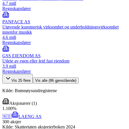
4.7 mill
Regnskapsfører
PANFACE AS
Utøvende kunstnerisk virksomhet og underholdningsvirksomhet
innenfor musikk
4.6 mill
Regnskapsfører
GSS EIENDOM AS
Utleie av egen eller leid fast eiendom
3.9 mill
Regnskapsfører
Vis
25
flere
Vis alle (
86
gjenstående)
Kilde: Brønnøysundregistrene
Aksjonærer
(
1
)
1
.
100
%
🇳🇴
LAENG AS
300
aksjer
Kilde: Skatteetaten aksjeeierboken 2024