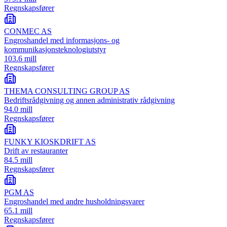
Regnskapsfører
CONMEC AS
Engroshandel med informasjons- og
kommunikasjonsteknologiutstyr
103.6 mill
Regnskapsfører
THEMA CONSULTING GROUP AS
Bedriftsrådgivning og annen administrativ rådgivning
94.0 mill
Regnskapsfører
FUNKY KIOSKDRIFT AS
Drift av restauranter
84.5 mill
Regnskapsfører
PGM AS
Engroshandel med andre husholdningsvarer
65.1 mill
Regnskapsfører