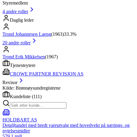
Styremedlem
4
andre roller
Daglig leder
Trond Johannesen Laeng
(
1963
)
33.3%
20
andre roller
Trond Erik Mikkelsen
(
1967
)
Tjenesteytere
CROWE PARTNER REVISJON AS
Revisor
Kilde: Brønnøysundregistrene
Kundeliste
(
111
)
HOLDBART AS
Detaljhandel med bredt vareutvalg med hovedvekt på nærings- og
nytelsesmidler
579.1 mill