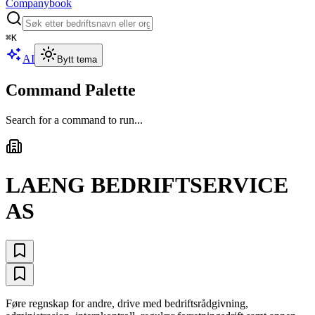
Companybook
⌘
K
AI
Bytt tema
Command Palette
Search for a command to run...
LAENG BEDRIFTSERVICE
AS
Føre regnskap for andre, drive med bedriftsrådgivning,