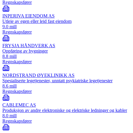
Regnskapsfører
INPERIVA EIENDOM AS
Utleie av egen eller leid fast eiendom
9.0 mill
Regnskapsfører
FRYSJA HÅNDVERK AS
Oppføring av bygninger
8.8 mill
Regnskapsfører
NORDSTRAND ØYEKLINIKK AS
Spesialiserte legetjenester, unntatt psykiatriske legetjenester
8.6 mill
Regnskapsfører
CABLEMEC AS
Produksjon av andre elektroniske og elektriske ledninger og kabler
8.0 mill
Regnskapsfører