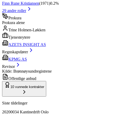
Finn Rune Kristiansen
(
1971
)
0.2%
29
andre roller
Prokura
Prokura alene
Trine Holmen-Løkken
Tjenesteytere
AZETS INSIGHT AS
Regnskapsfører
KPMG AS
Revisor
Kilde: Brønnøysundregistrene
Offentlige anbud
10
vunnede kontrakter
Siste tildelinger
20200034 Kantinedrift Oslo