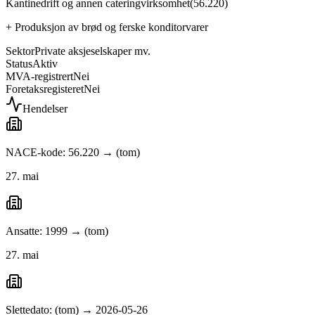
Kantinedrift og annen cateringvirksomhet
(
56.220
)
+
Produksjon av brød og ferske konditorvarer
Sektor
Private aksjeselskaper mv.
Status
Aktiv
MVA-registrert
Nei
Foretaksregisteret
Nei
Hendelser
NACE-kode: 56.220 → (tom)
27. mai
Ansatte: 1999 → (tom)
27. mai
Slettedato: (tom) → 2026-05-26