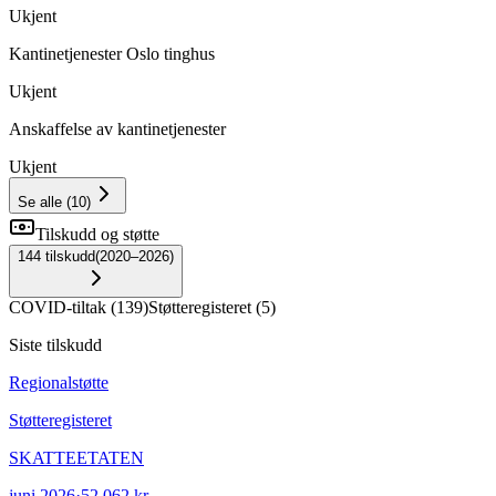
Ukjent
Kantinetjenester Oslo tinghus
Ukjent
Anskaffelse av kantinetjenester
Ukjent
Se alle
(
10
)
Tilskudd og støtte
144
tilskudd
(
2020–2026
)
COVID-tiltak
(
139
)
Støtteregisteret
(
5
)
Siste tilskudd
Regionalstøtte
Støtteregisteret
SKATTEETATEN
juni 2026
·
52 062 kr