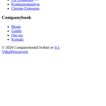
Konkurrentanalyse
Chrome Extension
Companybook
Blogg
Guider
Om oss
Kontakt
©
2026
Companybook
|
Utviklet av
0-1
Vilkår
Personvern