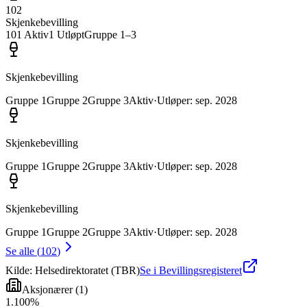
102
Skjenkebevilling
101
Aktiv
1
Utløpt
Gruppe
1
–3
Skjenkebevilling
Gruppe
1
Gruppe
2
Gruppe
3
Aktiv
·
Utløper
:
sep. 2028
Skjenkebevilling
Gruppe
1
Gruppe
2
Gruppe
3
Aktiv
·
Utløper
:
sep. 2028
Skjenkebevilling
Gruppe
1
Gruppe
2
Gruppe
3
Aktiv
·
Utløper
:
sep. 2028
Se alle
(
102
)
Kilde: Helsedirektoratet (TBR)
Se i Bevillingsregisteret
Aksjonærer
(
1
)
1
.
100
%