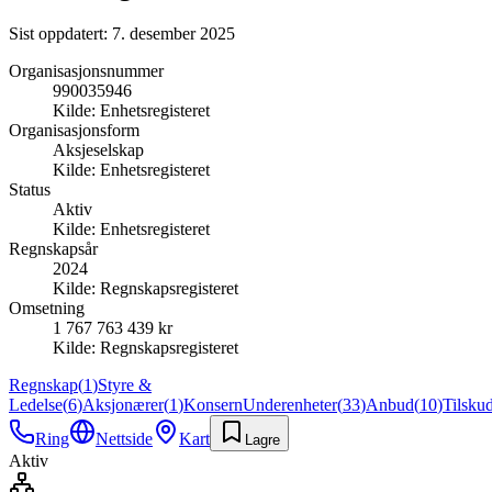
Sist oppdatert:
7. desember 2025
Organisasjonsnummer
990035946
Kilde:
Enhetsregisteret
Organisasjonsform
Aksjeselskap
Kilde:
Enhetsregisteret
Status
Aktiv
Kilde:
Enhetsregisteret
Regnskapsår
2024
Kilde:
Regnskapsregisteret
Omsetning
1 767 763 439 kr
Kilde:
Regnskapsregisteret
Regnskap
(
1
)
Styre &
Ledelse
(
6
)
Aksjonærer
(
1
)
Konsern
Underenheter
(
33
)
Anbud
(
10
)
Tilsku
Ring
Nettside
Kart
Lagre
Aktiv