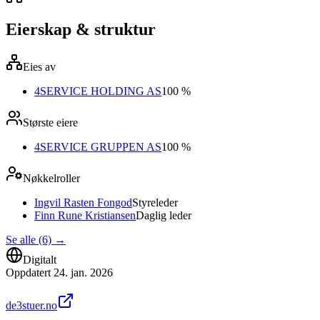
Eierskap & struktur
Eies av
4SERVICE HOLDING AS
100 %
Største eiere
4SERVICE GRUPPEN AS
100 %
Nøkkelroller
Ingvil Rasten Fongod
Styreleder
Finn Rune Kristiansen
Daglig leder
Se alle (6)
→
Digitalt
Oppdatert
24. jan. 2026
de3stuer.no