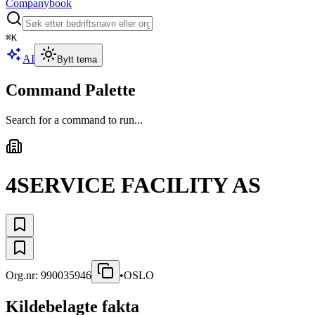
Companybook
⌘
K
AI
Bytt tema
Command Palette
Search for a command to run...
4SERVICE FACILITY AS
Org.nr:
990035946
•
OSLO
Kildebelagte fakta