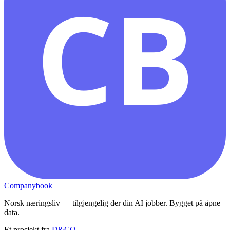
CB
Companybook
Norsk næringsliv — tilgjengelig der din AI jobber. Bygget på åpne
data.
Et prosjekt fra
D&CO