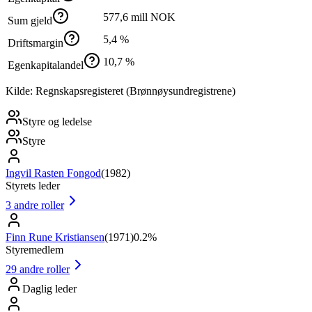
577,6 mill NOK
Sum gjeld
5,4 %
Driftsmargin
10,7 %
Egenkapitalandel
Kilde: Regnskapsregisteret (Brønnøysundregistrene)
Styre og ledelse
Styre
Ingvil Rasten Fongod
(
1982
)
Styrets leder
3
andre roller
Finn Rune Kristiansen
(
1971
)
0.2%
Styremedlem
29
andre roller
Daglig leder