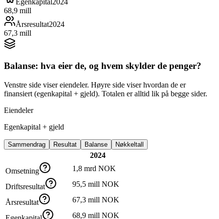
Egenkapital
2024
68,9 mill
Årsresultat
2024
67,3 mill
Balanse: hva eier de, og hvem skylder de penger?
Venstre side viser eiendeler. Høyre side viser hvordan de er
finansiert (egenkapital + gjeld). Totalen er alltid lik på begge sider.
Eiendeler
Egenkapital + gjeld
Sammendrag
Resultat
Balanse
Nøkkeltall
2024
1,8 mrd NOK
Omsetning
95,5 mill NOK
Driftsresultat
67,3 mill NOK
Årsresultat
68,9 mill NOK
Egenkapital