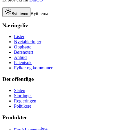
Bytt tema
Bytt tema
Næringsliv
Lister
Nyetableringer
Opphørte
Børsnotert
Anbud
Patentsok
Fylker og kommuner
Det offentlige
Staten
Stortinget
Regjeringen
Politikere
Produkter
beta
For AI-agenter