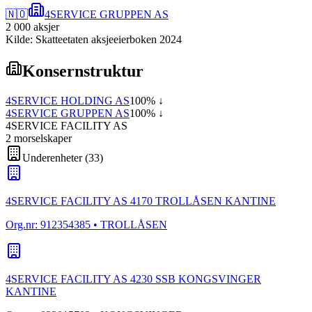
🇳🇴
4SERVICE GRUPPEN AS
2 000
aksjer
Kilde: Skatteetaten aksjeeierboken 2024
Konsernstruktur
4SERVICE HOLDING AS
100
% ↓
4SERVICE GRUPPEN AS
100
% ↓
4SERVICE FACILITY AS
2
morselskap
er
Underenheter
(
33
)
4SERVICE FACILITY AS 4170 TROLLÅSEN KANTINE
Org.nr:
912354385
• TROLLÅSEN
4SERVICE FACILITY AS 4230 SSB KONGSVINGER
KANTINE