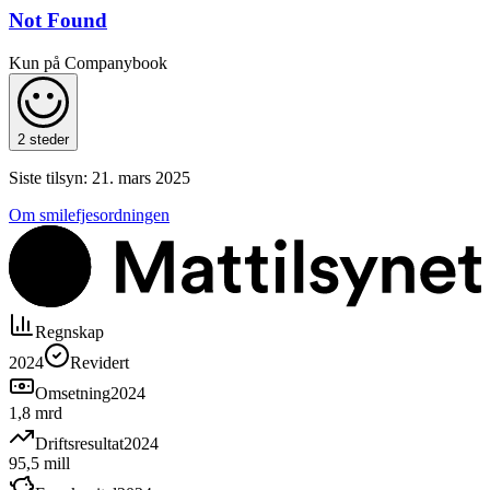
Not Found
Kun på Companybook
2 steder
Siste tilsyn:
21. mars 2025
Om smilefjesordningen
Regnskap
2024
Revidert
Omsetning
2024
1,8 mrd
Driftsresultat
2024
95,5 mill