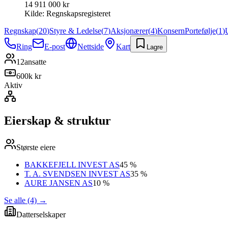
14 911 000 kr
Kilde:
Regnskapsregisteret
Regnskap
(
20
)
Styre & Ledelse
(
7
)
Aksjonærer
(
4
)
Konsern
Portefølje
(
1
)
Ring
E-post
Nettside
Kart
Lagre
12
ansatte
600k kr
Aktiv
Eierskap & struktur
Største eiere
BAKKEFJELL INVEST AS
45 %
T. A. SVENDSEN INVEST AS
35 %
AURE JANSEN AS
10 %
Se alle (4)
→
Datterselskaper