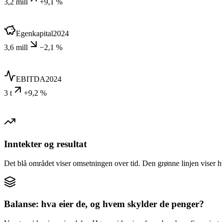
3,2 mill
+9,1 %
Egenkapital
2024
3,6 mill
−2,1 %
EBITDA
2024
3 t
+9,2 %
Inntekter og resultat
Det blå området viser omsetningen over tid. Den grønne linjen viser h
Balanse: hva eier de, og hvem skylder de penger?