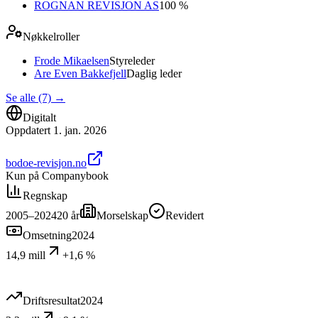
ROGNAN REVISJON AS
100 %
Nøkkelroller
Frode Mikaelsen
Styreleder
Are Even Bakkefjell
Daglig leder
Se alle (7)
→
Digitalt
Oppdatert
1. jan. 2026
bodoe-revisjon.no
Kun på Companybook
Regnskap
2005–2024
20
år
Morselskap
Revidert
Omsetning
2024
14,9 mill
+1,6 %
Driftsresultat
2024