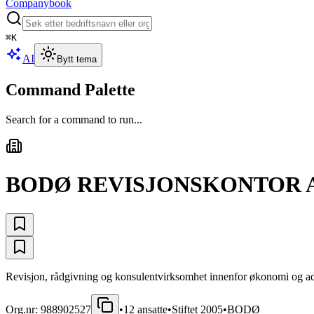
Companybook
⌘
K
AI
Bytt tema
Command Palette
Search for a command to run...
BODØ REVISJONSKONTOR 
Revisjon, rådgivning og konsulentvirksomhet innenfor økonomi og admi
Org.nr:
988902527
•
12
ansatte
•
Stiftet
2005
•
BODØ