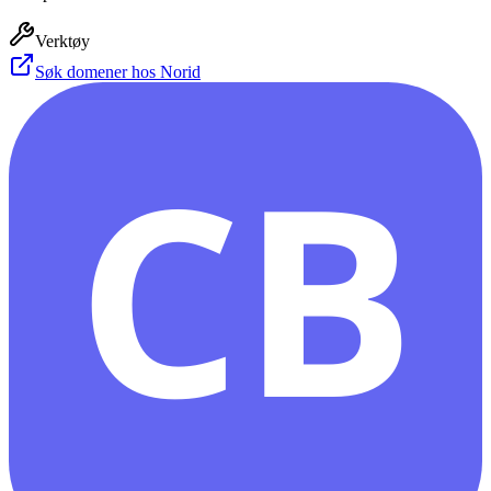
Verktøy
Søk domener hos Norid
CB