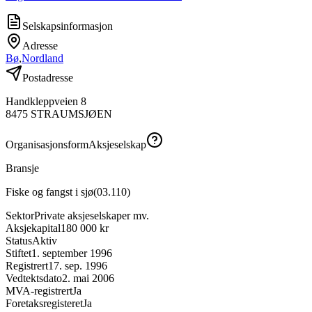
Selskapsinformasjon
Adresse
Bø
,
Nordland
Postadresse
Handkleppveien 8
8475
STRAUMSJØEN
Organisasjonsform
Aksjeselskap
Bransje
Fiske og fangst i sjø
(
03.110
)
Sektor
Private aksjeselskaper mv.
Aksjekapital
180 000 kr
Status
Aktiv
Stiftet
1. september 1996
Registrert
17. sep. 1996
Vedtektsdato
2. mai 2006
MVA-registrert
Ja
Foretaksregisteret
Ja