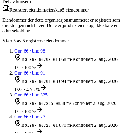
Del av konsern
Ja
Registrert eiendomseierskap
5
eiendom
mer
Eiendommer der dette organisasjonsnummeret er registrert som
direkte hjemmelshaver. Dette er juridisk eierskap, ikke bare en
adressekobling.
Viser
5
av
5
registrerte eiendommer
Gnr.
66
/ bnr.
98
Bø
1 868 m²
Kontrollert
2. aug. 2026
1867-66/98-0
1/1 · 100 %
Gnr.
66
/ bnr.
91
Bø
3 094 m²
Kontrollert
2. aug. 2026
1867-66/91-0
1/22 · 4.55 %
Gnr.
66
/ bnr.
325
Bø
838 m²
Kontrollert
2. aug. 2026
1867-66/325-0
1/1 · 100 %
Gnr.
66
/ bnr.
27
Bø
1 870 m²
Kontrollert
2. aug. 2026
1867-66/27-0