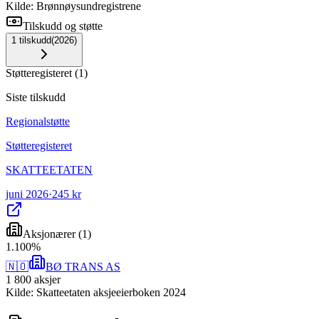
Kilde: Brønnøysundregistrene
Tilskudd og støtte
1
tilskudd
(
2026
)
Støtteregisteret
(
1
)
Siste tilskudd
Regionalstøtte
Støtteregisteret
SKATTEETATEN
juni 2026
·
245 kr
Aksjonærer
(
1
)
1
.
100
%
🇳🇴
BØ TRANS AS
1 800
aksjer
Kilde: Skatteetaten aksjeeierboken 2024