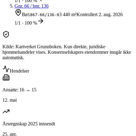
1/1 · 100 %
Gnr.
66
/ bnr.
136
Bø
3 440 m²
Kontrollert
2. aug. 2026
1867-66/136-0
1/1 · 100 %
Kilde: Kartverket Grunnboken. Kun direkte, juridiske
hjemmelsandeler vises. Konsernselskapers eiendommer inngår ikke
automatisk.
Hendelser
Ansatte: 16 → 15
12. mai
Årsregnskap 2025 innsendt
25. apr.