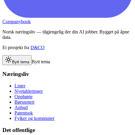
Companybook
Norsk næringsliv — tilgjengelig der din AI jobber. Bygget på åpne
data.
Et prosjekt fra
D&CO
Bytt tema
Bytt tema
Næringsliv
Lister
Nyetableringer
Opphørte
Børsnotert
Anbud
Patentsok
Fylker og kommuner
Det offentlige