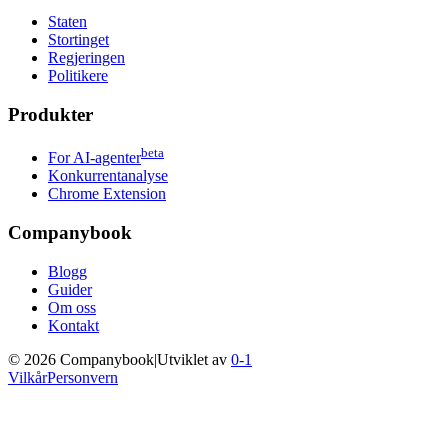
Staten
Stortinget
Regjeringen
Politikere
Produkter
beta
For AI-agenter
Konkurrentanalyse
Chrome Extension
Companybook
Blogg
Guider
Om oss
Kontakt
©
2026
Companybook
|
Utviklet av
0-1
Vilkår
Personvern