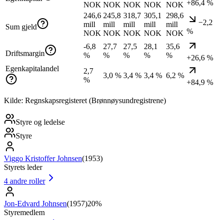
+86,4 %
NOK
NOK
NOK
NOK
NOK
246,6
245,8
318,7
305,1
298,6
−2,2
mill
mill
mill
mill
mill
Sum gjeld
%
NOK
NOK
NOK
NOK
NOK
-6,8
27,7
27,5
28,1
35,6
Driftsmargin
%
%
%
%
%
+26,6 %
Egenkapitalandel
2,7
3,0 %
3,4 %
3,4 %
6,2 %
%
+84,9 %
Kilde: Regnskapsregisteret (Brønnøysundregistrene)
Styre og ledelse
Styre
Viggo Kristoffer Johnsen
(
1953
)
Styrets leder
4
andre roller
Jon-Edvard Johnsen
(
1957
)
20%
Styremedlem