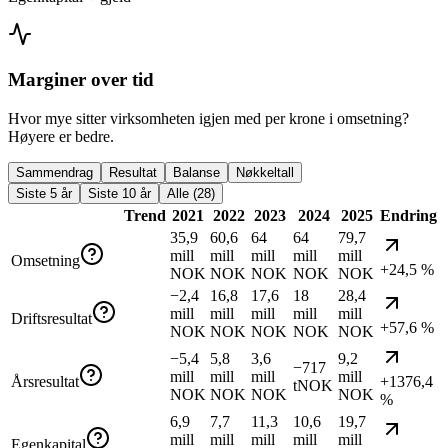
Marginer over tid
Hvor mye sitter virksomheten igjen med per krone i omsetning?
Høyere er bedre.
Sammendrag
Resultat
Balanse
Nøkkeltall
Siste 5 år
Siste 10 år
Alle (28)
Trend
2021
2022
2023
2024
2025
Endring
35,9
60,6
64
64
79,7
mill
mill
mill
mill
mill
Omsetning
+24,5 %
NOK
NOK
NOK
NOK
NOK
−2,4
16,8
17,6
18
28,4
mill
mill
mill
mill
mill
Driftsresultat
+57,6 %
NOK
NOK
NOK
NOK
NOK
−5,4
5,8
3,6
9,2
−717
mill
mill
mill
mill
Årsresultat
+1376,4
tNOK
NOK
NOK
NOK
NOK
%
6,9
7,7
11,3
10,6
19,7
mill
mill
mill
mill
mill
Egenkapital