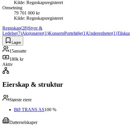
Kilde:
Regnskapsregisteret
Omsetning
79 701 000 kr
Kilde:
Regnskapsregisteret
Regnskap
(
28
)
Styre &
Ledelse
(
7
)
Aksjonærer
(
1
)
Konsern
Portefølje
(
1
)
Underenheter
(
1
)
Tilsku
Lagre
15
ansatte
180k kr
Aktiv
Eierskap & struktur
Største eiere
BØ TRANS AS
100 %
Datterselskaper