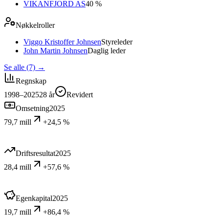
VIKANFJORD AS
40 %
Nøkkelroller
Viggo Kristoffer Johnsen
Styreleder
John Martin Johnsen
Daglig leder
Se alle (7)
→
Regnskap
1998–2025
28
år
Revidert
Omsetning
2025
79,7 mill
+24,5 %
Driftsresultat
2025
28,4 mill
+57,6 %
Egenkapital
2025
19,7 mill
+86,4 %