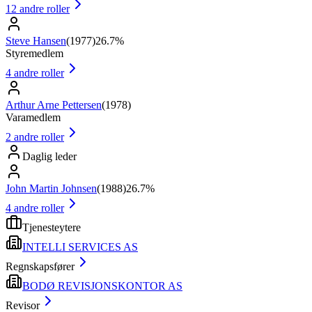
12
andre roller
Steve Hansen
(
1977
)
26.7%
Styremedlem
4
andre roller
Arthur Arne Pettersen
(
1978
)
Varamedlem
2
andre roller
Daglig leder
John Martin Johnsen
(
1988
)
26.7%
4
andre roller
Tjenesteytere
INTELLI SERVICES AS
Regnskapsfører
BODØ REVISJONSKONTOR AS
Revisor