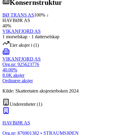
Konsernstruktur
BØ TRANS AS
100
% ↓
HAVBØR AS
40
%
VIKANFJORD AS
1
morselskap
·
1
datterselskap
Eier aksjer i
(
1
)
VIKANFJORD AS
Org.nr:
925623776
40.00
%
8.0K
aksjer
Ordinære aksjer
Kilde: Skatteetaten aksjeeierboken 2024
Underenheter
(
1
)
HAVBØR AS
Org.nr:
876901382
• STRAUMSJØEN