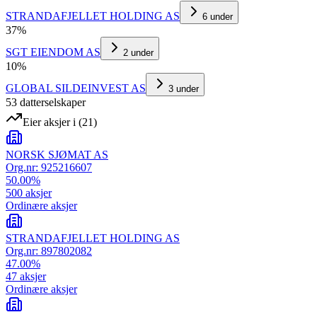
STRANDAFJELLET HOLDING AS
6
under
37
%
SGT EIENDOM AS
2
under
10
%
GLOBAL SILDEINVEST AS
3
under
53
datterselskap
er
Eier aksjer i
(
21
)
NORSK SJØMAT AS
Org.nr:
925216607
50.00
%
500
aksjer
Ordinære aksjer
STRANDAFJELLET HOLDING AS
Org.nr:
897802082
47.00
%
47
aksjer
Ordinære aksjer