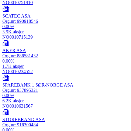
NO0010751910
SCATEC ASA
Org.nr:
990918546
0.00
%
3.9K
aksjer
NO0010715139
AKER ASA
Org.nr:
886581432
0.00
%
1.7K
aksjer
NO0010234552
SPAREBANK 1 SØR-NORGE ASA
Org.nr:
937895321
0.00
%
6.2K
aksjer
NO0010631567
STOREBRAND ASA
Org.nr:
916300484
0.00
%