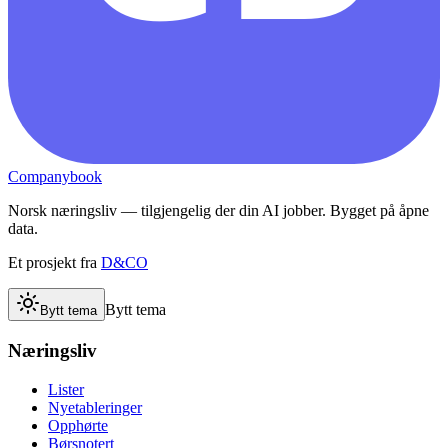
Companybook
Norsk næringsliv — tilgjengelig der din AI jobber. Bygget på åpne
data.
Et prosjekt fra
D&CO
Bytt tema
Bytt tema
Næringsliv
Lister
Nyetableringer
Opphørte
Børsnotert