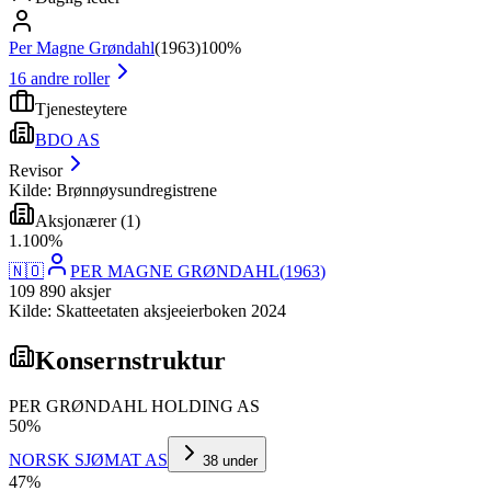
Per Magne Grøndahl
(
1963
)
100%
16
andre roller
Tjenesteytere
BDO AS
Revisor
Kilde: Brønnøysundregistrene
Aksjonærer
(
1
)
1
.
100
%
🇳🇴
PER MAGNE GRØNDAHL
(
1963
)
109 890
aksjer
Kilde: Skatteetaten aksjeeierboken 2024
Konsernstruktur
PER GRØNDAHL HOLDING AS
50
%
NORSK SJØMAT AS
38
under
47
%