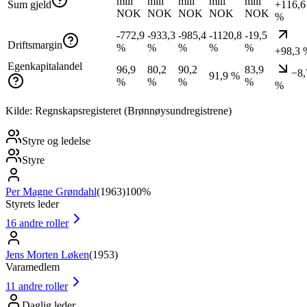
mill
mill
mill
mill
mill
Sum gjeld
+116,6
NOK
NOK
NOK
NOK
NOK
%
-772,9
-933,3
-985,4
-1120,8
-19,5
Driftsmargin
%
%
%
%
%
+98,3 
Egenkapitalandel
96,9
80,2
90,2
83,9
−8,
91,9 %
%
%
%
%
%
Kilde: Regnskapsregisteret (Brønnøysundregistrene)
Styre og ledelse
Styre
Per Magne Grøndahl
(
1963
)
100%
Styrets leder
16
andre roller
Jens Morten Løken
(
1953
)
Varamedlem
11
andre roller
Daglig leder