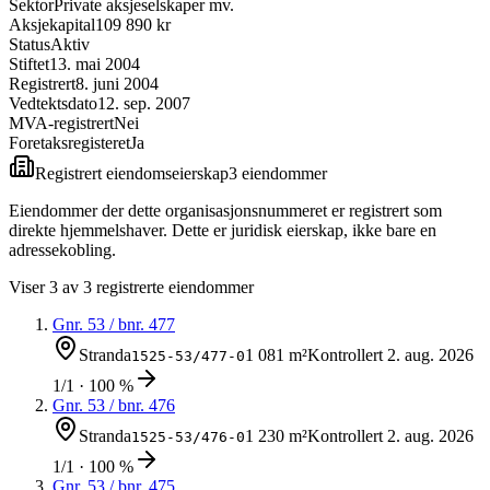
Sektor
Private aksjeselskaper mv.
Aksjekapital
109 890 kr
Status
Aktiv
Stiftet
13. mai 2004
Registrert
8. juni 2004
Vedtektsdato
12. sep. 2007
MVA-registrert
Nei
Foretaksregisteret
Ja
Registrert eiendomseierskap
3
eiendom
mer
Eiendommer der dette organisasjonsnummeret er registrert som
direkte hjemmelshaver. Dette er juridisk eierskap, ikke bare en
adressekobling.
Viser
3
av
3
registrerte eiendommer
Gnr.
53
/ bnr.
477
Stranda
1 081 m²
Kontrollert
2. aug. 2026
1525-53/477-0
1/1 · 100 %
Gnr.
53
/ bnr.
476
Stranda
1 230 m²
Kontrollert
2. aug. 2026
1525-53/476-0
1/1 · 100 %
Gnr.
53
/ bnr.
475