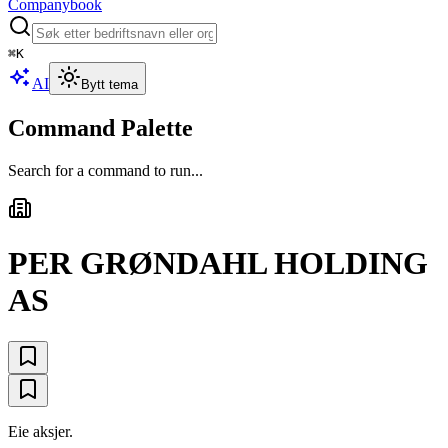
Companybook
⌘
K
AI
Bytt tema
Command Palette
Search for a command to run...
PER GRØNDAHL HOLDING
AS
Eie aksjer.