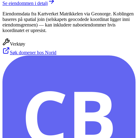
Se eiendommen i detalj
Eiendomsdata fra Kartverket Matrikkelen via Geonorge. Koblingen
baseres på spatial join (selskapets geocodede koordinat ligger inni
eiendomsgrensen) — kan inkludere naboeiendommer hvis
koordinatet er upresist.
Verktøy
Søk domener hos Norid
CB