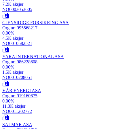
7.2K
aksjer
NO0003053605
GJENSIDIGE FORSIKRING ASA
Org.nr:
995568217
0.00
%
4.5K
aksjer
NO0010582521
YARA INTERNATIONAL ASA
Org.nr:
986228608
0.00
%
1.5K
aksjer
NO0010208051
VÅR ENERGI ASA
Org.nr:
919160675
0.00
%
11.3K
aksjer
NO0011202772
SALMAR ASA