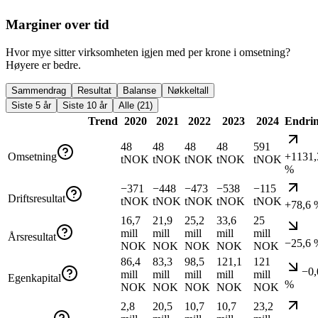
Marginer over tid
Hvor mye sitter virksomheten igjen med per krone i omsetning?
Høyere er bedre.
Sammendrag
Resultat
Balanse
Nøkkeltall
Siste 5 år
Siste 10 år
Alle (21)
Trend
2020
2021
2022
2023
2024
Endri
48
48
48
48
591
Omsetning
+1131,
tNOK
tNOK
tNOK
tNOK
tNOK
%
−371
−448
−473
−538
−115
Driftsresultat
tNOK
tNOK
tNOK
tNOK
tNOK
+78,6 
16,7
21,9
25,2
33,6
25
mill
mill
mill
mill
mill
Årsresultat
−25,6 
NOK
NOK
NOK
NOK
NOK
86,4
83,3
98,5
121,1
121
−0,
mill
mill
mill
mill
mill
Egenkapital
%
NOK
NOK
NOK
NOK
NOK
2,8
20,5
10,7
10,7
23,2