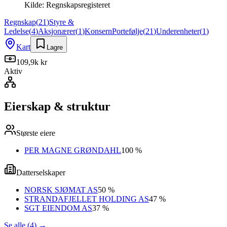
Kilde:
Regnskapsregisteret
Regnskap
(
21
)
Styre &
Ledelse
(
4
)
Aksjonærer
(
1
)
Konsern
Portefølje
(
21
)
Underenheter
(
1
)
Kart
Lagre
109,9k kr
Aktiv
Eierskap & struktur
Største eiere
PER MAGNE GRØNDAHL
100 %
Datterselskaper
NORSK SJØMAT AS
50 %
STRANDAFJELLET HOLDING AS
47 %
SGT EIENDOM AS
37 %
Se alle (4)
→