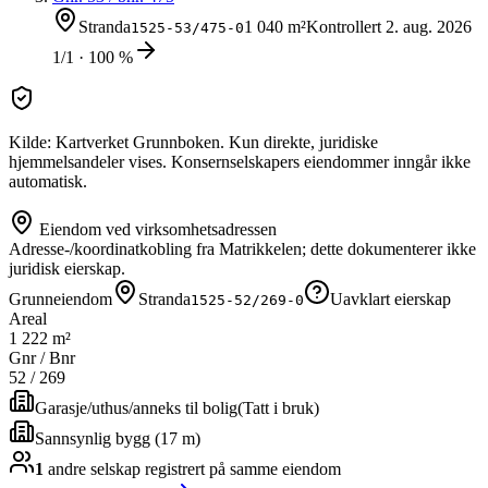
Stranda
1 040 m²
Kontrollert
2. aug. 2026
1525-53/475-0
1/1 · 100 %
Kilde: Kartverket Grunnboken. Kun direkte, juridiske
hjemmelsandeler vises. Konsernselskapers eiendommer inngår ikke
automatisk.
Eiendom ved virksomhetsadressen
Adresse-/koordinatkobling fra Matrikkelen; dette dokumenterer ikke
juridisk eierskap.
Grunneiendom
Stranda
Uavklart eierskap
1525-52/269-0
Areal
1 222 m²
Gnr / Bnr
52
/
269
Garasje/uthus/anneks til bolig
(
Tatt i bruk
)
Sannsynlig bygg (17 m)
1
andre selskap
registrert på samme eiendom