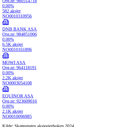
Org.nr:
960514718
0.00
%
582
aksjer
NO0010310956
DNB BANK ASA
Org.nr:
984851006
0.00
%
6.5K
aksjer
NO0010161896
MOWI ASA
Org.nr:
964118191
0.00
%
2.2K
aksjer
NO0003054108
EQUINOR ASA
Org.nr:
923609016
0.00
%
2.1K
aksjer
NO0010096985
Kilde: Skatteetaten aksjeeierboken 2024