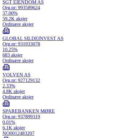
SGT EIENDOM AS
Org.nr:
993589624
37.00
%
59.2K
aksjer
Ordinære aksjer
GLOBAL SILDEINVEST AS
Org.nr:
931933078
10.25
%
683
aksjer
Ordinære aksjer
VOLVEN AS
Org.nr:
927129132
2.33
%
4.8K
aksjer
Ordinære aksjer
SPAREBANKEN MØRE
Org.nr:
937899319
0.01
%
6.1K
aksjer
NO0012483207