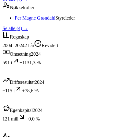
Nøkkelroller
Per Magne Grøndahl
Styreleder
Se alle (4)
→
Regnskap
2004–2024
21
år
Revidert
Omsetning
2024
591 t
+1131,3 %
Driftsresultat
2024
−115 t
+78,6 %
Egenkapital
2024
121 mill
−0,0 %