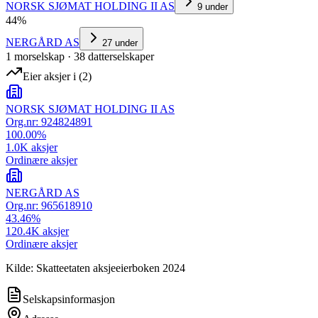
NORSK SJØMAT HOLDING II AS
9
under
44
%
NERGÅRD AS
27
under
1
morselskap
·
38
datterselskap
er
Eier aksjer i
(
2
)
NORSK SJØMAT HOLDING II AS
Org.nr:
924824891
100.00
%
1.0K
aksjer
Ordinære aksjer
NERGÅRD AS
Org.nr:
965618910
43.46
%
120.4K
aksjer
Ordinære aksjer
Kilde: Skatteetaten aksjeeierboken 2024
Selskapsinformasjon