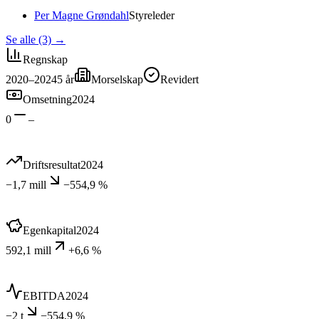
Per Magne Grøndahl
Styreleder
Se alle (3)
→
Regnskap
2020–2024
5
år
Morselskap
Revidert
Omsetning
2024
0
–
Driftsresultat
2024
−1,7 mill
−554,9 %
Egenkapital
2024
592,1 mill
+6,6 %
EBITDA
2024
−2 t
−554,9 %