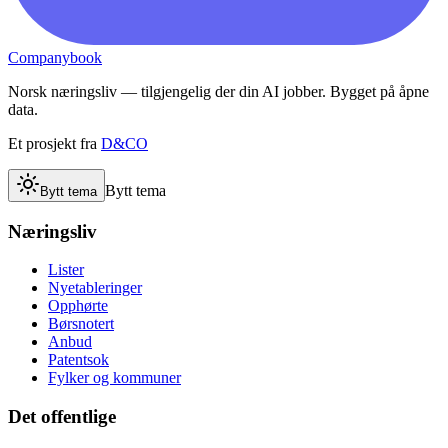
Companybook
Norsk næringsliv — tilgjengelig der din AI jobber. Bygget på åpne
data.
Et prosjekt fra
D&CO
Bytt tema
Bytt tema
Næringsliv
Lister
Nyetableringer
Opphørte
Børsnotert
Anbud
Patentsok
Fylker og kommuner
Det offentlige