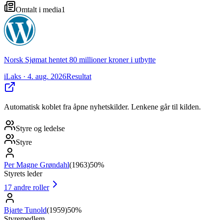
Omtalt i media
1
Norsk Sjømat hentet 80 millioner kroner i utbytte
iLaks
· 4. aug. 2026
Resultat
Automatisk koblet fra åpne nyhetskilder. Lenkene går til kilden.
Styre og ledelse
Styre
Per Magne Grøndahl
(
1963
)
50%
Styrets leder
17
andre roller
Bjarte Tunold
(
1959
)
50%
Styremedlem