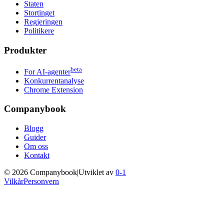
Staten
Stortinget
Regjeringen
Politikere
Produkter
beta
For AI-agenter
Konkurrentanalyse
Chrome Extension
Companybook
Blogg
Guider
Om oss
Kontakt
©
2026
Companybook
|
Utviklet av
0-1
Vilkår
Personvern