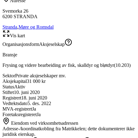
Adresse
Svemorka 26
6200
STRANDA
Stranda
,
Møre og Romsdal
Vis kart
Organisasjonsform
Aksjeselskap
Bransje
Frysing og videre bearbeiding av fisk, skalldyr og bløtdyr
(
10.203
)
Sektor
Private aksjeselskaper mv.
Aksjekapital
31 000 kr
Status
Aktiv
Stiftet
10. juni 2020
Registrert
18. juni 2020
Vedtektsdato
5. des. 2022
MVA-registrert
Ja
Foretaksregisteret
Ja
Eiendom ved virksomhetsadressen
Adresse-/koordinatkobling fra Matrikkelen; dette dokumenterer ikke
juridisk eierskap.