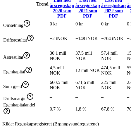
Last ned
Last ned
Last ned
Trend
årsregnskap
årsregnskap
årsregnskap
å
2020
som
2021
som
2022
som
PDF
PDF
PDF
0 kr
0 kr
0 kr
0 
Omsetning
−2 tNOK
−148 tNOK
−704 tNOK
−
Driftsresultat
30,1 mill
37,5 mill
57,4 mill
15
Årsresultat
NOK
NOK
NOK
N
4,5 mill
474,5 mill
55
12 mill NOK
Egenkapital
NOK
NOK
N
660,5 mill
671,6 mill
225 mill
23
Sum gjeld
NOK
NOK
NOK
N
–
–
–
–
Driftsmargin
Egenkapitalandel
0,7 %
1,8 %
67,8 %
7
Kilde: Regnskapsregisteret (Brønnøysundregistrene)