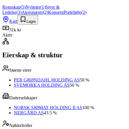
Regnskap
(
5
)
Nyheter
(
1
)
Styre &
Ledelse
(
3
)
Aksjonærer
(
2
)
Konsern
Portefølje
(
2
)
Kart
Lagre
31k kr
Aktiv
Eierskap & struktur
Største eiere
PER GRØNDAHL HOLDING AS
50 %
SVEMORKA HOLDING AS
50 %
Datterselskaper
NORSK SJØMAT HOLDING II AS
100 %
NERGÅRD AS
43.5 %
Nøkkelroller