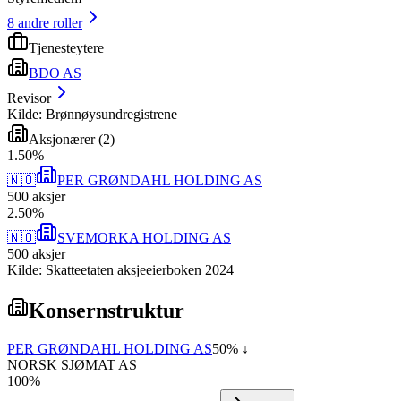
8
andre roller
Tjenesteytere
BDO AS
Revisor
Kilde: Brønnøysundregistrene
Aksjonærer
(
2
)
1
.
50
%
🇳🇴
PER GRØNDAHL HOLDING AS
500
aksjer
2
.
50
%
🇳🇴
SVEMORKA HOLDING AS
500
aksjer
Kilde: Skatteetaten aksjeeierboken 2024
Konsernstruktur
PER GRØNDAHL HOLDING AS
50
% ↓
NORSK SJØMAT AS
100
%