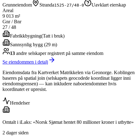
Grunneiendom
Stranda
Uavklart eierskap
1525-27/48-0
Areal
9 013 m²
Gnr / Bnr
27
/
48
Fabrikkbygning
(
Tatt i bruk
)
Sannsynlig bygg (29 m)
13
andre selskap
er
registrert på samme eiendom
Se eiendommen i detalj
Eiendomsdata fra Kartverket Matrikkelen via Geonorge. Koblingen
baseres på spatial join (selskapets geocodede koordinat ligger inni
eiendomsgrensen) — kan inkludere naboeiendommer hvis
koordinatet er upresist.
Hendelser
Omtalt i iLaks: «Norsk Sjømat hentet 80 millioner kroner i utbytte»
2 dager siden