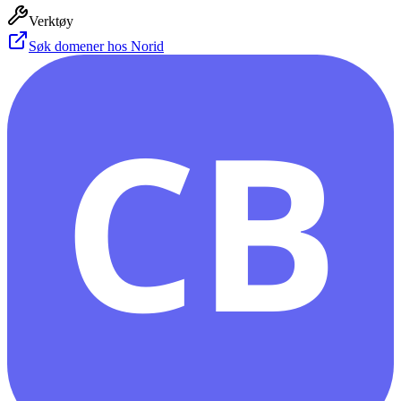
Verktøy
Søk domener hos Norid
CB